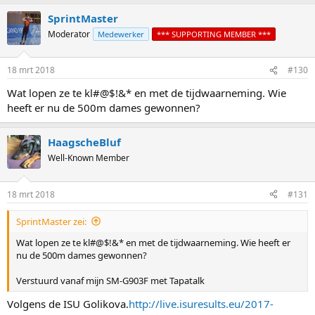
SprintMaster
Moderator
Medewerker
*** SUPPORTING MEMBER ***
18 mrt 2018
#130
Wat lopen ze te kl#@$!&* en met de tijdwaarneming. Wie
heeft er nu de 500m dames gewonnen?
HaagscheBluf
Well-Known Member
18 mrt 2018
#131
SprintMaster zei:
Wat lopen ze te kl#@$!&* en met de tijdwaarneming. Wie heeft er
nu de 500m dames gewonnen?
Verstuurd vanaf mijn SM-G903F met Tapatalk
Volgens de ISU Golikova.
http://live.isuresults.eu/2017-