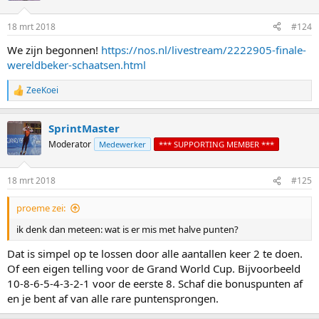
o
n
18 mrt 2018
#124
s
:
We zijn begonnen!
https://nos.nl/livestream/2222905-finale-
wereldbeker-schaatsen.html
ZeeKoei
R
e
a
SprintMaster
c
t
Moderator
Medewerker
*** SUPPORTING MEMBER ***
i
o
n
18 mrt 2018
#125
s
:
proeme zei:
ik denk dan meteen: wat is er mis met halve punten?
Dat is simpel op te lossen door alle aantallen keer 2 te doen.
Of een eigen telling voor de Grand World Cup. Bijvoorbeeld
10-8-6-5-4-3-2-1 voor de eerste 8. Schaf die bonuspunten af
en je bent af van alle rare puntensprongen.