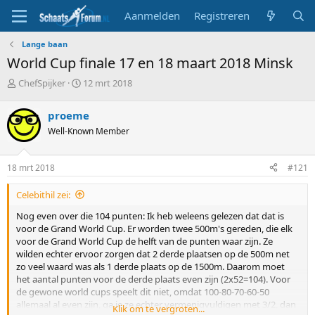
Aanmelden
Registreren
Lange baan
World Cup finale 17 en 18 maart 2018 Minsk
T
S
ChefSpijker
12 mrt 2018
o
t
p
a
proeme
i
r
Well-Known Member
c
t
s
d
t
a
18 mrt 2018
#121
a
t
r
u
Celebithil zei:
t
m
e
Nog even over die 104 punten: Ik heb weleens gelezen dat dat is
r
voor de Grand World Cup. Er worden twee 500m's gereden, die elk
voor de Grand World Cup de helft van de punten waar zijn. Ze
wilden echter ervoor zorgen dat 2 derde plaatsen op de 500m net
zo veel waard was als 1 derde plaats op de 1500m. Daarom moet
het aantal punten voor de derde plaats even zijn (2x52=104). Voor
de gewone world cups speelt dit niet, omdat 100-80-70-60-50
allemaal al even zijn, ga je ze echter vermenigvuldigen met 3/2, dan
Klik om te vergroten...