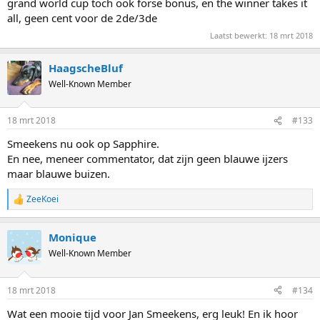
grand world cup toch ook forse bonus, en the winner takes it
all, geen cent voor de 2de/3de
Laatst bewerkt:
18 mrt 2018
HaagscheBluf
Well-Known Member
18 mrt 2018
#133
Smeekens nu ook op Sapphire.
En nee, meneer commentator, dat zijn geen blauwe ijzers
maar blauwe buizen.
ZeeKoei
R
e
a
Monique
c
t
Well-Known Member
i
o
n
18 mrt 2018
#134
s
:
Wat een mooie tijd voor Jan Smeekens, erg leuk! En ik hoor