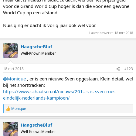
voor de Grand World Cup hoger is dan die voor een gewone
World Cup op een afstand.
Nuis ging er dacht ik vorig jaar ook wel voor.
Laatst bewerkt:
18 mrt 2018
HaagscheBluf
Well-Known Member
18 mrt 2018
#123
@Monique
, er is een nieuwe Sven opgestaan. Klein detail, wel
bij het shorttracken:
https://www.schaatsen.nl/nieuws/201...s-is-sven-roes-
eindelijk-nederlands-kampioen/
Monique
R
e
a
HaagscheBluf
c
t
Well-Known Member
i