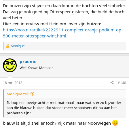
De buizen zijn stijver en daardoor in de bochten veel stabieler.
Dat zag je ook goed bij Otterspeer gisteren, die hield de bocht
veel beter.
Hier een interview met Hein om. over zijn buizen:
https://nos.nl/artikel/2222911-compleet-oranje-podium-op-
500-meter-otterspeer-wint.html
Monique
R
e
a
proeme
c
t
Well-Known Member
i
o
n
18 mrt 2018
#140
s
:
Monique zei:
Ik loop een beetje achter met materiaal, maar wat is er zo bijzonder
aan die blauwe buizen dat steeds meer schaatsers dit nu aan het
proberen zijn?
blauw is altijd sneller toch? Kijk maar naar Noorwegen