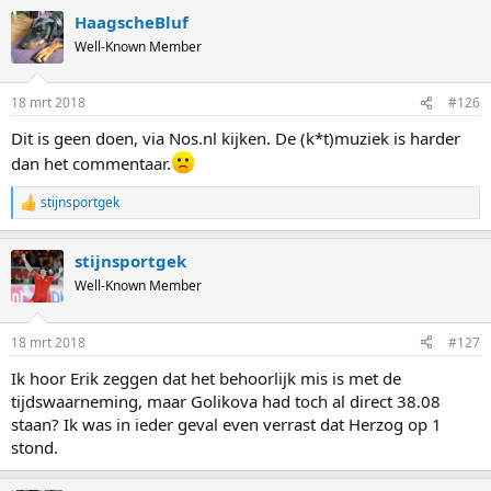
HaagscheBluf
Well-Known Member
18 mrt 2018
#126
Dit is geen doen, via Nos.nl kijken. De (k*t)muziek is harder
dan het commentaar.
stijnsportgek
R
e
a
stijnsportgek
c
t
Well-Known Member
i
o
n
18 mrt 2018
#127
s
:
Ik hoor Erik zeggen dat het behoorlijk mis is met de
tijdswaarneming, maar Golikova had toch al direct 38.08
staan? Ik was in ieder geval even verrast dat Herzog op 1
stond.