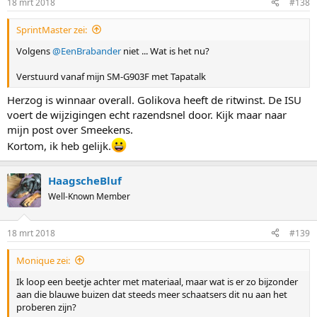
18 mrt 2018
#138
SprintMaster zei:
Volgens
@EenBrabander
niet ... Wat is het nu?
Verstuurd vanaf mijn SM-G903F met Tapatalk
Herzog is winnaar overall. Golikova heeft de ritwinst. De ISU
voert de wijzigingen echt razendsnel door. Kijk maar naar
mijn post over Smeekens.
Kortom, ik heb gelijk.
HaagscheBluf
Well-Known Member
18 mrt 2018
#139
Monique zei:
Ik loop een beetje achter met materiaal, maar wat is er zo bijzonder
aan die blauwe buizen dat steeds meer schaatsers dit nu aan het
proberen zijn?