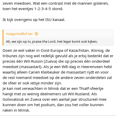
zeven meedoen. Wat een contrast met de mannen gisteren,
toen het eventjes 1-2-3-4-5 stond.
Ik kijk overigens op het ISU kanaal.
HaagscheBluf zei:
Ah, we zijn op tv, praise the Lord. Het leger komt ook kijken.
Doen ze wel vaker in Oost-Europa of Kazachstan. Alsnog, de
tribunes zijn nog wel redelijk gevuld als je erbij bedenkt dat er
precies één Wit-Russin (Zueva) die op precies één onderdeel
meedoet (massastart). Als je een WB-dag in Heerenveen hebt
waarbij alleen Carien Kleibeuker de massastart rijdt en voor
de rest niemand meedoet op de andere zeven onderdelen zal
de sfeer er ook ietsje minder zijn.
Je kan niet verwachten in Minsk dat er een Thialf-sfeertje
hangt met zo weinig deelnemers uit Wit-Rusland. Als
Golovatsiuk en Zueva over een aantal jaar structureel mee
kunnen doen om het podium, dan zou het voller kunnen
raken in Minsk.