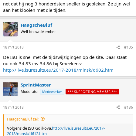
net dat hij nog 3 honderdsten sneller is gebleken. Ze zijn wel
aan het klooien met die tijden.
HaagscheBluf
Well-Known Member
18 mrt 2018
#135
De ISU is snel met de tijdswijzigingen op de site. Daar staat
nu ook 34.83 ipv 34.86 bij Smeekens:
http://live.isuresults.eu/2017-2018/minsk/d602.htm
SprintMaster
Moderator
Medewerker
*** SUPPORTING MEMBER ***
18 mrt 2018
#136
HaagscheBluf zei:
Volgens de ISU Golikova.
http://live.isuresults.eu/2017-
2018/minsk/d612.htm