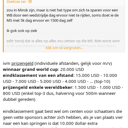
ZeeKoei zei:
zou in Minsk zijn, maar is niet het type om zich te sparen voor een
WB door een wedstrijdje dag ervoor niet te rijden, soms doet ie de
MS met 5k dag ervoor en 1500 dag zelf
ik gok ook op ziek
edit: tenzij dat ie alles op alles zou zetten op die MS. Met winst wint
ie de wereldbeker (geen Lee en Wenger erbij)? Hangt daar lekker
Klik om te vergroten...
prijzengeld vanaf? (maar dan nog is hij niet het type om ervoor
niets te rijden)
ivm
prijzengeld
(individuele afstanden, gelijk voor m/v)
winnaar grand world cup
: 20.000 USD
eindklassement
van een afstand
: 15.000 USD - 10.000
USD - 7.000 USD - 5.000 USD - 4.000 USD - ... (top-10)
prijzengeld enkele wereldbeker
: 1.500 USD - 1.000 USD -
800 USD (enkel top-3 dus, halvering voor 500m wanneer
dubbel gereden)
eindklassement gaat best wel om centen voor schaatsers die
geen vette sponsors achter zich hebben, als je van plaats vier
naar een kan springen is dat 10.000 dollar extra