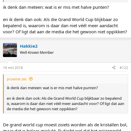
is dat niet meer zo.
ik denk dan meteen: wat is er mis met halve punten?
Dan blijf ik het wel vreemd vinden dat ze dan de scores voor de
grand world cup laten bepalen wat de scores voor de individuele
en ik denk dan ook: Als die Grand World Cup blijkbaar zo
afstand world cups zijn, en ook voor de team pursuit world cup (die
bepalend is, waarom is daar dan niet véél meer aandacht
niet meetelt voor de grand world cup), maar goed.
voor? Of ligt dat aan de media die het gewoon niet oppikken?
Hakkie2
Well-Known Member
18 mrt 2018
#122
proeme zei:
ik denk dan meteen: wat is er mis met halve punten?
en ik denk dan ook: Als die Grand World Cup blijkbaar zo bepalend
is, waarom is daar dan niet véél meer aandacht voor? Of ligt dat aan
de media die het gewoon niet oppikken?
De grand world cup moest zoiets worden als de kristallen bol,
maar dat is helaas mislukt. Ik dacht wel dat het prijzengeld