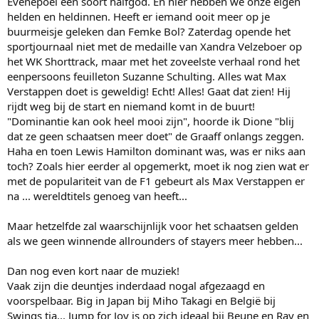
Evenepoel een soort halfgod. En hier hebben we onze eigen
helden en heldinnen. Heeft er iemand ooit meer op je
buurmeisje geleken dan Femke Bol? Zaterdag opende het
sportjournaal niet met de medaille van Xandra Velzeboer op
het WK Shorttrack, maar met het zoveelste verhaal rond het
eenpersoons feuilleton Suzanne Schulting. Alles wat Max
Verstappen doet is geweldig! Echt! Alles! Gaat dat zien! Hij
rijdt weg bij de start en niemand komt in de buurt!
"Dominantie kan ook heel mooi zijn", hoorde ik Dione "blij
dat ze geen schaatsen meer doet" de Graaff onlangs zeggen.
Haha en toen Lewis Hamilton dominant was, was er niks aan
toch? Zoals hier eerder al opgemerkt, moet ik nog zien wat er
met de populariteit van de F1 gebeurt als Max Verstappen er
na ... wereldtitels genoeg van heeft...
Maar hetzelfde zal waarschijnlijk voor het schaatsen gelden
als we geen winnende allrounders of stayers meer hebben...
Dan nog even kort naar de muziek!
Vaak zijn die deuntjes inderdaad nogal afgezaagd en
voorspelbaar. Big in Japan bij Miho Takagi en België bij
Swings tja... Jump for Joy is op zich ideaal bij Beune en Ray en