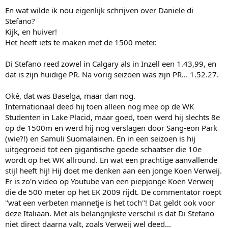
:
En wat wilde ik nou eigenlijk schrijven over Daniele di
Stefano?
Kijk, en huiver!
Het heeft iets te maken met de 1500 meter.
Di Stefano reed zowel in Calgary als in Inzell een 1.43,99, en
dat is zijn huidige PR. Na vorig seizoen was zijn PR... 1.52.27.
Oké, dat was Baselga, maar dan nog.
Internationaal deed hij toen alleen nog mee op de WK
Studenten in Lake Placid, maar goed, toen werd hij slechts 8e
op de 1500m en werd hij nog verslagen door Sang-eon Park
(wie?!) en Samuli Suomalainen. En in een seizoen is hij
uitgegroeid tot een gigantische goede schaatser die 10e
wordt op het WK allround. En wat een prachtige aanvallende
stijl heeft hij! Hij doet me denken aan een jonge Koen Verweij.
Er is zo'n video op Youtube van een piepjonge Koen Verweij
die de 500 meter op het EK 2009 rijdt. De commentator roept
"wat een verbeten mannetje is het toch"! Dat geldt ook voor
deze Italiaan. Met als belangrijkste verschil is dat Di Stefano
niet direct daarna valt, zoals Verweij wel deed...