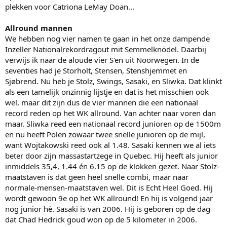
plekken voor Catriona LeMay Doan...
Allround mannen
We hebben nog vier namen te gaan in het onze dampende
Inzeller Nationalrekordragout mit Semmelknödel. Daarbij
verwijs ik naar de aloude vier S'en uit Noorwegen. In de
seventies had je Storholt, Stensen, Stenshjemmet en
Sjøbrend. Nu heb je Stolz, Swings, Sasaki, en Sliwka. Dat klinkt
als een tamelijk onzinnig lijstje en dat is het misschien ook
wel, maar dit zijn dus de vier mannen die een nationaal
record reden op het WK allround. Van achter naar voren dan
maar. Sliwka reed een nationaal record junioren op de 1500m
en nu heeft Polen zowaar twee snelle junioren op de mijl,
want Wojtakowski reed ook al 1.48. Sasaki kennen we al iets
beter door zijn massastartzege in Quebec. Hij heeft als junior
inmiddels 35,4, 1.44 én 6.15 op de klokken gezet. Naar Stolz-
maatstaven is dat geen heel snelle combi, maar naar
normale-mensen-maatstaven wel. Dit is Echt Heel Goed. Hij
wordt gewoon 9e op het WK allround! En hij is volgend jaar
nog junior hè. Sasaki is van 2006. Hij is geboren op de dag
dat Chad Hedrick goud won op de 5 kilometer in 2006.