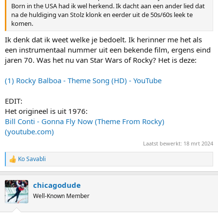
Born in the USA had ik wel herkend. Ik dacht aan een ander lied dat
na de huldiging van Stolz klonk en eerder uit de 50s/60s leek te
komen.
Ik denk dat ik weet welke je bedoelt. Ik herinner me het als
een instrumentaal nummer uit een bekende film, ergens eind
jaren 70. Was het nu van Star Wars of Rocky? Het is deze:
(1) Rocky Balboa - Theme Song (HD) - YouTube
EDIT:
Het origineel is uit 1976:
Bill Conti - Gonna Fly Now (Theme From Rocky)
(youtube.com)
Laatst bewerkt:
18 mrt 2024
Ko Savabli
R
e
a
chicagodude
c
t
Well-Known Member
i
o
n