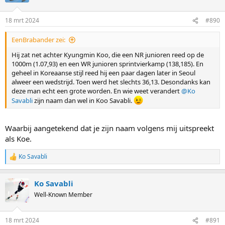
18 mrt 2024
#890
EenBrabander zei:
Hij zat net achter Kyungmin Koo, die een NR junioren reed op de
1000m (1.07,93) en een WR junioren sprintvierkamp (138,185). En
geheel in Koreaanse stijl reed hij een paar dagen later in Seoul
alweer een wedstrijd. Toen werd het slechts 36,13. Desondanks kan
deze man echt een grote worden. En wie weet verandert
@Ko
Savabli
zijn naam dan wel in Koo Savabli.
Waarbij aangetekend dat je zijn naam volgens mij uitspreekt
als Koe.
Ko Savabli
R
e
a
Ko Savabli
c
t
Well-Known Member
i
o
n
18 mrt 2024
#891
s