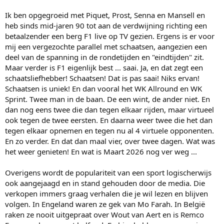
Ik ben opgegroeid met Piquet, Prost, Senna en Mansell en
heb sinds mid-jaren 90 tot aan de verdwijning richting een
betaalzender een berg F1 live op TV gezien. Ergens is er voor
mij een vergezochte parallel met schaatsen, aangezien een
deel van de spanning in de rondetijden en "eindtijden" zit.
Maar verder is F1 eigenlijk best ... saai. Ja, en dat zegt een
schaatsliefhebber! Schaatsen! Dat is pas saai! Niks ervan!
Schaatsen is uniek! En dan vooral het WK Allround en WK
Sprint. Twee man in de baan. De een wint, de ander niet. En
dan nog eens twee die dan tegen elkaar rijden, maar virtueel
ook tegen de twee eersten. En daarna weer twee die het dan
tegen elkaar opnemen en tegen nu al 4 virtuele opponenten.
En zo verder. En dat dan maal vier, over twee dagen. Wat was
het weer genieten! En wat is Maart 2026 nog ver weg ...
Overigens wordt de populariteit van een sport logischerwijs
ook aangejaagd en in stand gehouden door de media. Die
verkopen immers graag verhalen die je wil lezen en blijven
volgen. In Engeland waren ze gek van Mo Farah. In België
raken ze nooit uitgepraat over Wout van Aert en is Remco