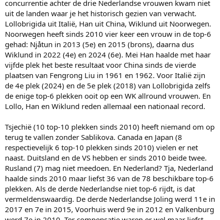
concurrentie achter de drie Nederlandse vrouwen kwam niet
uit de landen waar je het historisch gezien van verwacht.
Lollobrigida uit Italië, Han uit China, Wiklund uit Noorwegen.
Noorwegen heeft sinds 2010 vier keer een vrouw in de top-6
gehad: Njåtun in 2013 (5e) en 2015 (brons), daarna dus
Wiklund in 2022 (4e) en 2024 (6e). Mei Han haalde met haar
vijfde plek het beste resultaat voor China sinds de vierde
plaatsen van Fengrong Liu in 1961 en 1962. Voor Italië zijn
de 4e plek (2024) en de 5e plek (2018) van Lollobrigida zelfs
de enige top-6 plekken ooit op een WK allround vrouwen. En
Lollo, Han en Wiklund reden allemaal een nationaal record.
Tsjechië (10 top-10 plekken sinds 2010) heeft niemand om op
terug te vallen zonder Sablikova. Canada en Japan (8
respectievelijk 6 top-10 plekken sinds 2010) vielen er net
naast. Duitsland en de VS hebben er sinds 2010 beide twee.
Rusland (7) mag niet meedoen. En Nederland? Tja, Nederland
haalde sinds 2010 maar liefst 36 van de 78 beschikbare top-6
plekken. Als de derde Nederlandse niet top-6 rijdt, is dat
vermeldenswaardig. De derde Nederlandse Joling werd 11e in
2017 en 7e in 2015, Voorhuis werd 9e in 2012 en Valkenburg
werd 7e in 2010. Ter compensatie waren er wel maar liefst