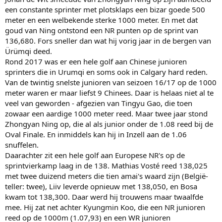
een constante sprinter met plotsklaps een bizar goede 500
meter en een welbekende sterke 1000 meter. En met dat
goud van Ning ontstond een NR punten op de sprint van
136,680. Fors sneller dan wat hij vorig jaar in de bergen van
Ürümqi deed.
Rond 2017 was er een hele golf aan Chinese junioren
sprinters die in Urumqi en soms ook in Calgary hard reden.
Van de twintig snelste junioren van seizoen 16/17 op de 1000
meter waren er maar liefst 9 Chinees. Daar is helaas niet al te
veel van geworden - afgezien van Tingyu Gao, die toen
zowaar een aardige 1000 meter reed. Maar twee jaar stond
Zhongyan Ning op, die al als junior onder de 1.08 reed bij de
Oval Finale. En inmiddels kan hij in Inzell aan de 1.06
snuffelen.
Daarachter zit een hele golf aan Europese NR's op de
sprintvierkamp laag in de 138. Mathias Vosté reed 138,025
met twee duizend meters die tien amai's waard zijn (België-
teller: twee), Liiv leverde opnieuw met 138,050, en Bosa
kwam tot 138,300. Daar werd hij trouwens maar twaalfde
mee. Hij zat net achter Kyungmin Koo, die een NR junioren
reed op de 1000m (1.07,93) en een WR junioren