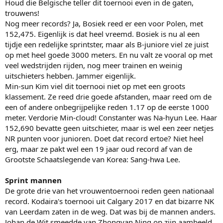
Houd die Belgische teller dit toernooi even in de gaten,
trouwens!
Nog meer records? Ja, Bosiek reed er een voor Polen, met
152,475. Eigenlijk is dat heel vreemd. Bosiek is nu al een
tijdje een redelijke sprintster, maar als B-juniore viel ze juist
op met heel goede 3000 meters. En nu valt ze vooral op met
veel wedstrijden rijden, nog meer trainen en weinig
uitschieters hebben. Jammer eigenlijk.
Min-sun Kim viel dit toernooi niet op met een groots
klassement. Ze reed drie goede afstanden, maar reed om de
een of andere onbegrijpelijke reden 1.17 op de eerste 1000
meter. Verdorie Min-cloud! Constanter was Na-hyun Lee. Haar
152,690 bevatte geen uitschieter, maar is wel een zeer netjes
NR punten voor junioren. Doet dat record ertoe? Niet heel
erg, maar ze pakt wel een 19 jaar oud record af van de
Grootste Schaatslegende van Korea: Sang-hwa Lee.
Sprint mannen
De grote drie van het vrouwentoernooi reden geen nationaal
record. Kodaira's toernooi uit Calgary 2017 en dat bizarre NK
van Leerdam zaten in de weg. Dat was bij de mannen anders.
Johan de Wit smeedde van Zhongyan Ning op zijn aambeeld