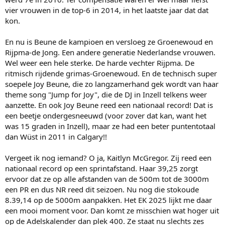
vier vrouwen in de top-6 in 2014, in het laatste jaar dat dat
kon.
En nu is Beune de kampioen en versloeg ze Groenewoud en
Rijpma-de Jong. Een andere generatie Nederlandse vrouwen.
Wel weer een hele sterke. De harde vechter Rijpma. De
ritmisch rijdende grimas-Groenewoud. En de technisch super
soepele Joy Beune, die zo langzamerhand gek wordt van haar
theme song "Jump for Joy", die de DJ in Inzell telkens weer
aanzette. En ook Joy Beune reed een nationaal record! Dat is
een beetje ondergesneeuwd (voor zover dat kan, want het
was 15 graden in Inzell), maar ze had een beter puntentotaal
dan Wüst in 2011 in Calgary!!
Vergeet ik nog iemand? O ja, Kaitlyn McGregor. Zij reed een
nationaal record op een sprintafstand. Haar 39,25 zorgt
ervoor dat ze op alle afstanden van de 500m tot de 3000m
een PR en dus NR reed dit seizoen. Nu nog die stokoude
8.39,14 op de 5000m aanpakken. Het EK 2025 lijkt me daar
een mooi moment voor. Dan komt ze misschien wat hoger uit
op de Adelskalender dan plek 400. Ze staat nu slechts zes