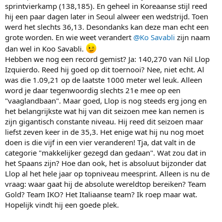
sprintvierkamp (138,185). En geheel in Koreaanse stijl reed
hij een paar dagen later in Seoul alweer een wedstrijd. Toen
werd het slechts 36,13. Desondanks kan deze man echt een
grote worden. En wie weet verandert
@Ko Savabli
zijn naam
dan wel in Koo Savabli.
Hebben we nog een record gemist? Ja: 140,270 van Nil Llop
Izquierdo. Reed hij goed op dit toernooi? Nee, niet echt. Al
was die 1.09,21 op de laatste 1000 meter wel leuk. Alleen
word je daar tegenwoordig slechts 21e mee op een
"vaaglandbaan". Maar goed, Llop is nog steeds erg jong en
het belangrijkste wat hij van dit seizoen mee kan nemen is
zijn gigantisch constante niveau. Hij reed dit seizoen maar
liefst zeven keer in de 35,3. Het enige wat hij nu nog moet
doen is die vijf in een vier veranderen! Tja, dat valt in de
categorie "makkelijker gezegd dan gedaan". Wat zou dat in
het Spaans zijn? Hoe dan ook, het is absoluut bijzonder dat
Llop al het hele jaar op topniveau meesprint. Alleen is nu de
vraag: waar gaat hij de absolute wereldtop bereiken? Team
Gold? Team IKO? Het Italiaanse team? Ik roep maar wat.
Hopelijk vindt hij een goede plek.