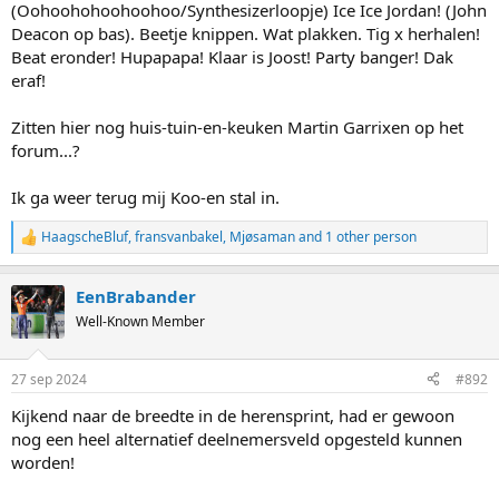
(Oohoohohoohoohoo/Synthesizerloopje) Ice Ice Jordan! (John
Deacon op bas). Beetje knippen. Wat plakken. Tig x herhalen!
Beat eronder! Hupapapa! Klaar is Joost! Party banger! Dak
eraf!
Zitten hier nog huis-tuin-en-keuken Martin Garrixen op het
forum...?
Ik ga weer terug mij Koo-en stal in.
HaagscheBluf
,
fransvanbakel
,
Mjøsaman
and 1 other person
R
e
a
EenBrabander
c
t
Well-Known Member
i
o
n
27 sep 2024
#892
s
:
Kijkend naar de breedte in de herensprint, had er gewoon
nog een heel alternatief deelnemersveld opgesteld kunnen
worden!