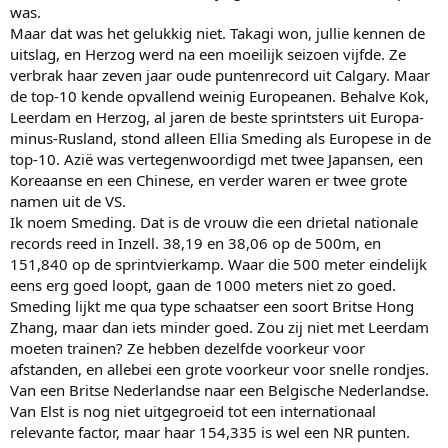
was.
Maar dat was het gelukkig niet. Takagi won, jullie kennen de
uitslag, en Herzog werd na een moeilijk seizoen vijfde. Ze
verbrak haar zeven jaar oude puntenrecord uit Calgary. Maar
de top-10 kende opvallend weinig Europeanen. Behalve Kok,
Leerdam en Herzog, al jaren de beste sprintsters uit Europa-
minus-Rusland, stond alleen Ellia Smeding als Europese in de
top-10. Azië was vertegenwoordigd met twee Japansen, een
Koreaanse en een Chinese, en verder waren er twee grote
namen uit de VS.
Ik noem Smeding. Dat is de vrouw die een drietal nationale
records reed in Inzell. 38,19 en 38,06 op de 500m, en
151,840 op de sprintvierkamp. Waar die 500 meter eindelijk
eens erg goed loopt, gaan de 1000 meters niet zo goed.
Smeding lijkt me qua type schaatser een soort Britse Hong
Zhang, maar dan iets minder goed. Zou zij niet met Leerdam
moeten trainen? Ze hebben dezelfde voorkeur voor
afstanden, en allebei een grote voorkeur voor snelle rondjes.
Van een Britse Nederlandse naar een Belgische Nederlandse.
Van Elst is nog niet uitgegroeid tot een internationaal
relevante factor, maar haar 154,335 is wel een NR punten.