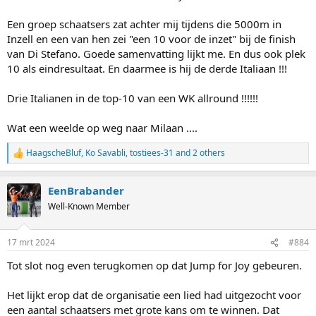
Een groep schaatsers zat achter mij tijdens die 5000m in
Inzell en een van hen zei "een 10 voor de inzet" bij de finish
van Di Stefano. Goede samenvatting lijkt me. En dus ook plek
10 als eindresultaat. En daarmee is hij de derde Italiaan !!!
Drie Italianen in de top-10 van een WK allround !!!!!!
Wat een weelde op weg naar Milaan ....
HaagscheBluf
,
Ko Savabli
,
tostiees-31
and 2 others
R
e
a
EenBrabander
c
t
Well-Known Member
i
o
n
17 mrt 2024
#884
s
:
Tot slot nog even terugkomen op dat Jump for Joy gebeuren.
Het lijkt erop dat de organisatie een lied had uitgezocht voor
een aantal schaatsers met grote kans om te winnen. Dat