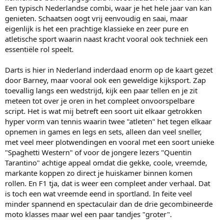
Een typisch Nederlandse combi, waar je het hele jaar van kan
genieten. Schaatsen oogt vrij eenvoudig en saai, maar
eigenlijk is het een prachtige klassieke en zeer pure en
atletische sport waarin naast kracht vooral ook techniek een
essentiële rol speelt.
Darts is hier in Nederland inderdaad enorm op de kaart gezet
door Barney, maar vooral ook een geweldige kijksport. Zap
toevallig langs een wedstrijd, kijk een paar tellen en je zit
meteen tot over je oren in het compleet onvoorspelbare
script. Het is wat mij betreft een soort uit elkaar getrokken
hyper vorm van tennis waarin twee "atleten" het tegen elkaar
opnemen in games en legs en sets, alleen dan veel sneller,
met veel meer plotwendingen en vooral met een soort unieke
"Spaghetti Western" of voor de jongere lezers "Quentin
Tarantino" achtige appeal omdat die gekke, coole, vreemde,
markante koppen zo direct je huiskamer binnen komen
rollen. En F1 tja, dat is weer een compleet ander verhaal. Dat
is toch een wat vreemde eend in sportland. In feite veel
minder spannend en spectaculair dan de drie gecombineerde
moto klasses maar wel een paar tandjes "groter".