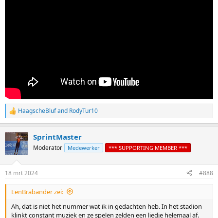
HaagscheBluf
and
RodyTur10
R
e
a
SprintMaster
c
t
Moderator
Medewerker
*** SUPPORTING MEMBER ***
i
o
n
18 mrt 2024
#888
s
:
EenBrabander zei:
Ah, dat is niet het nummer wat ik in gedachten heb. In het stadion
klinkt constant muziek en ze spelen zelden een liedje helemaal af.