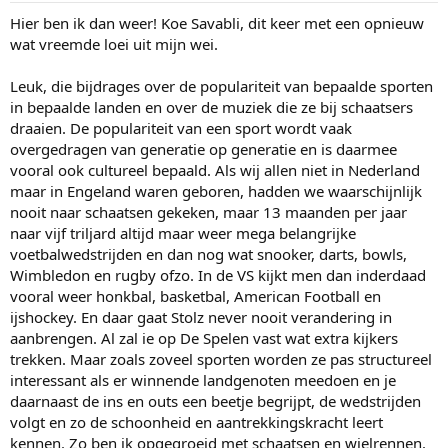
:
Hier ben ik dan weer! Koe Savabli, dit keer met een opnieuw
wat vreemde loei uit mijn wei.
Leuk, die bijdrages over de populariteit van bepaalde sporten
in bepaalde landen en over de muziek die ze bij schaatsers
draaien. De populariteit van een sport wordt vaak
overgedragen van generatie op generatie en is daarmee
vooral ook cultureel bepaald. Als wij allen niet in Nederland
maar in Engeland waren geboren, hadden we waarschijnlijk
nooit naar schaatsen gekeken, maar 13 maanden per jaar
naar vijf triljard altijd maar weer mega belangrijke
voetbalwedstrijden en dan nog wat snooker, darts, bowls,
Wimbledon en rugby ofzo. In de VS kijkt men dan inderdaad
vooral weer honkbal, basketbal, American Football en
ijshockey. En daar gaat Stolz never nooit verandering in
aanbrengen. Al zal ie op De Spelen vast wat extra kijkers
trekken. Maar zoals zoveel sporten worden ze pas structureel
interessant als er winnende landgenoten meedoen en je
daarnaast de ins en outs een beetje begrijpt, de wedstrijden
volgt en zo de schoonheid en aantrekkingskracht leert
kennen. Zo ben ik opgegroeid met schaatsen en wielrennen.