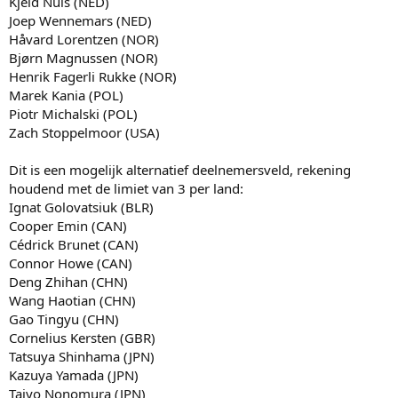
Kjeld Nuis (NED)
Joep Wennemars (NED)
Håvard Lorentzen (NOR)
Bjørn Magnussen (NOR)
Henrik Fagerli Rukke (NOR)
Marek Kania (POL)
Piotr Michalski (POL)
Zach Stoppelmoor (USA)
Dit is een mogelijk alternatief deelnemersveld, rekening
houdend met de limiet van 3 per land:
Ignat Golovatsiuk (BLR)
Cooper Emin (CAN)
Cédrick Brunet (CAN)
Connor Howe (CAN)
Deng Zhihan (CHN)
Wang Haotian (CHN)
Gao Tingyu (CHN)
Cornelius Kersten (GBR)
Tatsuya Shinhama (JPN)
Kazuya Yamada (JPN)
Taiyo Nonomura (JPN)