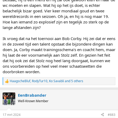
wc moeten en slapen. Wat hij op het ijs doet, is echter
belachelijk bizar goed. Vier keer mondiaal goud en twee
wereldrecords in een seizoen. Oh ja, en hij is nog maar 19.
Hoe kan iemand zo explosief zijn en tegelijk zo sterk op de
lange afstanden zijn?
Ik vroeg dat na het toernooi aan Bob Corby. Hij zei dat er eens
in de zoveel tijd een talent opstaat die bijzondere dingen kan
doen. Ja, Corby maakt trainingsschema's en coacht hem, maar
hij laat de eer voornamelijk aan Stolz zelf. En gezien het feit
dat hij ook zei dat Stolz nog heel lang doorgaat, kunnen we
ons voorbereiden op heel veel meer schaatswetten die
doorbroken worden.
HaagscheBluf
,
RodyTur10
,
Ko Savabli
and 5 others
R
e
a
EenBrabander
c
t
Well-Known Member
i
o
n
17 mrt 2024
#883
s