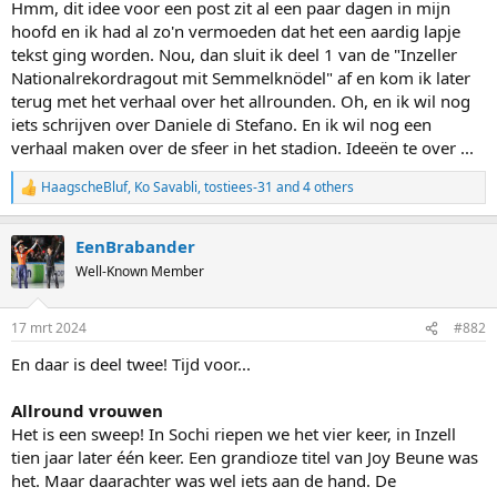
Hmm, dit idee voor een post zit al een paar dagen in mijn
hoofd en ik had al zo'n vermoeden dat het een aardig lapje
tekst ging worden. Nou, dan sluit ik deel 1 van de "Inzeller
Nationalrekordragout mit Semmelknödel" af en kom ik later
terug met het verhaal over het allrounden. Oh, en ik wil nog
iets schrijven over Daniele di Stefano. En ik wil nog een
verhaal maken over de sfeer in het stadion. Ideeën te over ...
HaagscheBluf
,
Ko Savabli
,
tostiees-31
and 4 others
R
e
a
EenBrabander
c
t
Well-Known Member
i
o
n
17 mrt 2024
#882
s
:
En daar is deel twee! Tijd voor...
Allround vrouwen
Het is een sweep! In Sochi riepen we het vier keer, in Inzell
tien jaar later één keer. Een grandioze titel van Joy Beune was
het. Maar daarachter was wel iets aan de hand. De