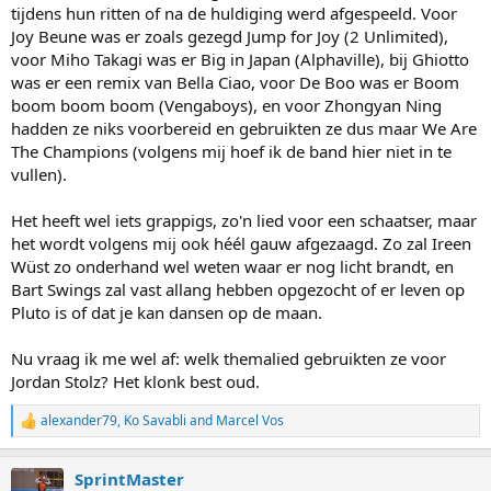
tijdens hun ritten of na de huldiging werd afgespeeld. Voor
Joy Beune was er zoals gezegd Jump for Joy (2 Unlimited),
voor Miho Takagi was er Big in Japan (Alphaville), bij Ghiotto
was er een remix van Bella Ciao, voor De Boo was er Boom
boom boom boom (Vengaboys), en voor Zhongyan Ning
hadden ze niks voorbereid en gebruikten ze dus maar We Are
The Champions (volgens mij hoef ik de band hier niet in te
vullen).
Het heeft wel iets grappigs, zo'n lied voor een schaatser, maar
het wordt volgens mij ook héél gauw afgezaagd. Zo zal Ireen
Wüst zo onderhand wel weten waar er nog licht brandt, en
Bart Swings zal vast allang hebben opgezocht of er leven op
Pluto is of dat je kan dansen op de maan.
Nu vraag ik me wel af: welk themalied gebruikten ze voor
Jordan Stolz? Het klonk best oud.
alexander79
,
Ko Savabli
and
Marcel Vos
R
e
a
SprintMaster
c