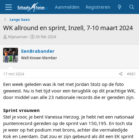
Aanmelden
Registreren
Lange baan
WK allround en sprint, Inzell, 7-10 maart 2024
T
S
Mjøsaman
26 feb 2024
o
t
p
a
EenBrabander
i
r
Well-Known Member
c
t
s
d
t
a
17 mrt 2024
#881
a
t
r
u
Een week geleden was ik net met Jordan Stolz op de foto
t
m
geweest. Nu is het tijd voor een terugblik op dit prachtige WK,
e
door middel van alle 23 nationale records die er gereden zijn.
r
Sprint vrouwen
Stel je voor, je bent Vanessa Herzog. Je hebt net een nationaal
puntenrecord gereden op de sprint van 150,195. En toch sta
je weer op het podium met brons, achter die vermaledijde
Kok en Leerdam. Dat zou er zijn gebeurd als dit een EK sprint