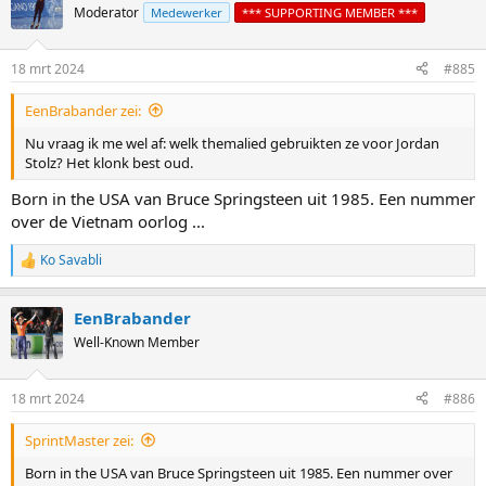
t
Moderator
Medewerker
*** SUPPORTING MEMBER ***
i
o
n
18 mrt 2024
#885
s
:
EenBrabander zei:
Nu vraag ik me wel af: welk themalied gebruikten ze voor Jordan
Stolz? Het klonk best oud.
Born in the USA van Bruce Springsteen uit 1985. Een nummer
over de Vietnam oorlog ...
Ko Savabli
R
e
a
EenBrabander
c
t
Well-Known Member
i
o
n
18 mrt 2024
#886
s
:
SprintMaster zei:
Born in the USA van Bruce Springsteen uit 1985. Een nummer over