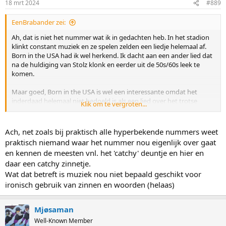
18 mrt 2024
#889
s
:
EenBrabander zei:
Ah, dat is niet het nummer wat ik in gedachten heb. In het stadion
klinkt constant muziek en ze spelen zelden een liedje helemaal af.
Born in the USA had ik wel herkend. Ik dacht aan een ander lied dat
na de huldiging van Stolz klonk en eerder uit de 50s/60s leek te
komen.
Maar goed, Born in the USA is wel een interessante omdat het
inderdaad helemaal niet bedoeld is als een lied over het trotse
Klik om te vergroten...
Amerika. De top comment op youtube bij dat lied is:
"I was always blown away to see this song played at ball games,
political events seemingly depicting a proud America... Born in the
Ach, net zoals bij praktisch alle hyperbekende nummers weet
USA. The true meaning of the song is protest and the suffering the
praktisch niemand waar het nummer nou eigenlijk over gaat
veterans went through and what they dealt with in the war along
en kennen de meesten vnl. het 'catchy' deuntje en hier en
with the pain they experienced when they returned home. The
daar een catchy zinnetje.
song has always been glorified as proud America when in fact it is a
Wat dat betreft is muziek nou niet bepaald geschikt voor
very sad and painful story of suffering and a lack of appreciation of
all the lives lost and suffering that came out of this war."
ironisch gebruik van zinnen en woorden (helaas)
Mjøsaman
Well-Known Member