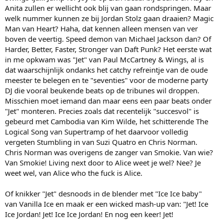
Anita zullen er wellicht ook blij van gaan rondspringen. Maar
welk nummer kunnen ze bij Jordan Stolz gaan draaien? Magic
Man van Heart? Haha, dat kennen alleen mensen van ver
boven de veertig. Speed demon van Michael Jackson dan? Of
Harder, Better, Faster, Stronger van Daft Punk? Het eerste wat
in me opkwam was "Jet" van Paul McCartney & Wings, al is
dat waarschijnlijk ondanks het catchy refreintje van de oude
meester te belegen en te "seventies" voor de moderne party
DJ die vooral beukende beats op de tribunes wil droppen.
Misschien moet iemand dan maar eens een paar beats onder
"Jet" monteren. Precies zoals dat recentelijk "succesvol" is
gebeurd met Cambodia van Kim Wilde, het schitterende The
Logical Song van Supertramp of het daarvoor volledig
vergeten Stumbling in van Suzi Quatro en Chris Norman.
Chris Norman was overigens de zanger van Smokie. Van wie?
Van Smokie! Living next door to Alice weet je wel? Nee? Je
weet wel, van Alice who the fuck is Alice.
Of knikker "Jet" desnoods in de blender met "Ice Ice baby"
van Vanilla Ice en maak er een wicked mash-up van: "Jet! Ice
Ice Jordan! Jet! Ice Ice Jordan! En nog een keer! Jet!