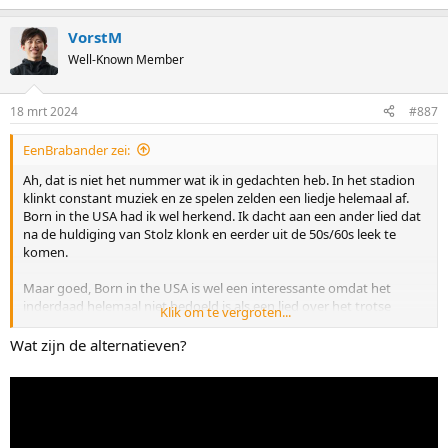
e
a
VorstM
c
t
Well-Known Member
i
o
n
18 mrt 2024
#887
s
:
EenBrabander zei:
Ah, dat is niet het nummer wat ik in gedachten heb. In het stadion
klinkt constant muziek en ze spelen zelden een liedje helemaal af.
Born in the USA had ik wel herkend. Ik dacht aan een ander lied dat
na de huldiging van Stolz klonk en eerder uit de 50s/60s leek te
komen.
Maar goed, Born in the USA is wel een interessante omdat het
inderdaad helemaal niet bedoeld is als een lied over het trotse
Klik om te vergroten...
Amerika. De top comment op youtube bij dat lied is:
"I was always blown away to see this song played at ball games,
Wat zijn de alternatieven?
political events seemingly depicting a proud America... Born in the
USA. The true meaning of the song is protest and the suffering the
veterans went through and what they dealt with in the war along
with the pain they experienced when they returned home. The
song has always been glorified as proud America when in fact it is a