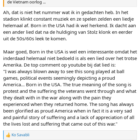
de Vietnam oorlog ...
Ah, dat is niet het nummer wat ik in gedachten heb. In het
stadion klinkt constant muziek en ze spelen zelden een liedje
helemaal af. Born in the USA had ik wel herkend. Ik dacht aan
een ander lied dat na de huldiging van Stolz klonk en eerder
uit de 50s/60s leek te komen.
Maar goed, Born in the USA is wel een interessante omdat het
inderdaad helemaal niet bedoeld is als een lied over het trotse
Amerika. De top comment op youtube bij dat lied is:
"I was always blown away to see this song played at ball
games, political events seemingly depicting a proud
America... Born in the USA. The true meaning of the song is
protest and the suffering the veterans went through and what
they dealt with in the war along with the pain they
experienced when they returned home. The song has always
been glorified as proud America when in fact it is a very sad
and painful story of suffering and a lack of appreciation of all
the lives lost and suffering that came out of this war."
Ko Savabli
R