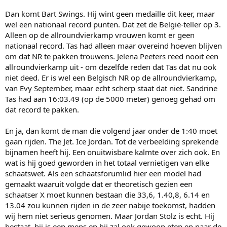
Dan komt Bart Swings. Hij wint geen medaille dit keer, maar
wel een nationaal record punten. Dat zet de België-teller op 3.
Alleen op de allroundvierkamp vrouwen komt er geen
nationaal record. Tas had alleen maar overeind hoeven blijven
om dat NR te pakken trouwens. Jelena Peeters reed nooit een
allroundvierkamp uit - om dezelfde reden dat Tas dat nu ook
niet deed. Er is wel een Belgisch NR op de allroundvierkamp,
van Evy September, maar echt scherp staat dat niet. Sandrine
Tas had aan 16:03.49 (op de 5000 meter) genoeg gehad om
dat record te pakken.
En ja, dan komt de man die volgend jaar onder de 1:40 moet
gaan rijden. The Jet. Ice Jordan. Tot de verbeelding sprekende
bijnamen heeft hij. Een onuitwisbare kalmte over zich ook. En
wat is hij goed geworden in het totaal vernietigen van elke
schaatswet. Als een schaatsforumlid hier een model had
gemaakt waaruit volgde dat er theoretisch gezien een
schaatser X moet kunnen bestaan die 33,6, 1.40,8, 6.14 en
13.04 zou kunnen rijden in de zeer nabije toekomst, hadden
wij hem niet serieus genomen. Maar Jordan Stolz is echt. Hij
bestaat, hij is een mens en hij zal ook gewoon eten en naar de