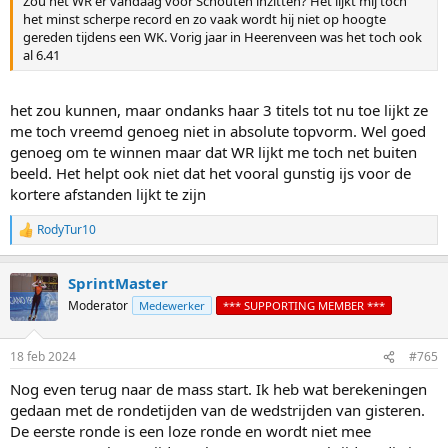
Zou het WR er vandaag voor Schouten inzitten? Het lijkt mij toch
het minst scherpe record en zo vaak wordt hij niet op hoogte
gereden tijdens een WK. Vorig jaar in Heerenveen was het toch ook
al 6.41
het zou kunnen, maar ondanks haar 3 titels tot nu toe lijkt ze
me toch vreemd genoeg niet in absolute topvorm. Wel goed
genoeg om te winnen maar dat WR lijkt me toch net buiten
beeld. Het helpt ook niet dat het vooral gunstig ijs voor de
kortere afstanden lijkt te zijn
RodyTur10
R
e
a
SprintMaster
c
t
Moderator
Medewerker
*** SUPPORTING MEMBER ***
i
o
n
18 feb 2024
#765
s
:
Nog even terug naar de mass start. Ik heb wat berekeningen
gedaan met de rondetijden van de wedstrijden van gisteren.
De eerste ronde is een loze ronde en wordt niet mee