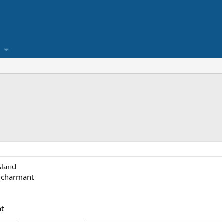
sland
s charmant
nt