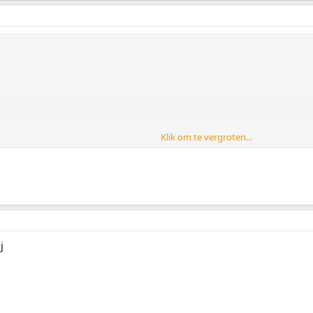
Klik om te vergroten...
j
: