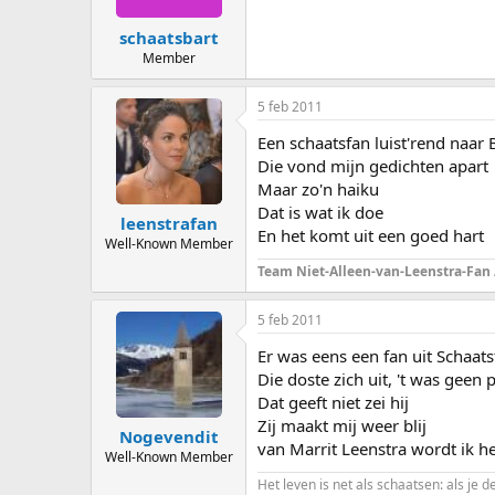
schaatsbart
Member
5 feb 2011
Een schaatsfan luist'rend naar 
Die vond mijn gedichten apart
Maar zo'n haiku
Dat is wat ik doe
leenstrafan
En het komt uit een goed hart
Well-Known Member
Team Niet-Alleen-van-Leenstra-Fan
5 feb 2011
Er was eens een fan uit Schaat
Die doste zich uit, 't was geen
Dat geeft niet zei hij
Zij maakt mij weer blij
Nogevendit
van Marrit Leenstra wordt ik 
Well-Known Member
Het leven is net als schaatsen: als je d