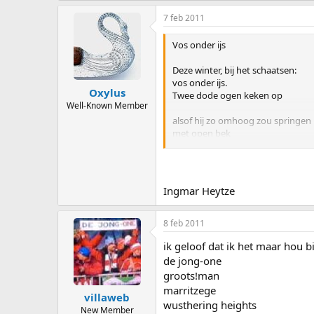
7 feb 2011
Vos onder ijs
Deze winter, bij het schaatsen:
vos onder ijs.
Oxylus
Twee dode ogen keken op
Well-Known Member
alsof hij zo omhoog zou springen
met open bek
als het plotseling zomer werd.
Ik vlucht voor honderd boeren.
Water breekt.
Ingmar Heytze
Ik zwem mij langzaam dood.
Er is geen hoop, geen ademnood
8 feb 2011
voor het langst.
ik geloof dat ik het maar hou bi
Ik voel niet eens meer angst.
de jong-one
Mijn laatste woorden zijn gedacht
groots!man
ik kan niet meer
marritzege
villaweb
en spreken gaat niet hier.
wusthering heights
Het is eenzaam. Aan deze kant.
New Member