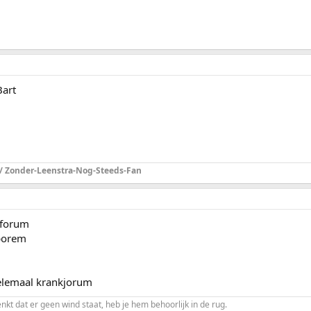
Bart
 / Zonder-Leenstra-Nog-Steeds-Fan
sforum
 porem
helemaal krankjorum
enkt dat er geen wind staat, heb je hem behoorlijk in de rug.