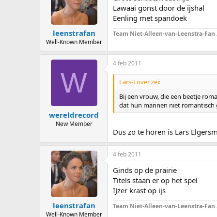
Lawaai gonst door de ijshal
Eenling met spandoek
leenstrafan
Team Niet-Alleen-van-Leenstra-Fan
Well-Known Member
4 feb 2011
W
Lars-Lover zei:
Bij een vrouw, die een beetje rom
dat hun mannen niet romantisch geno
wereldrecord
New Member
Dus zo te horen is Lars Elgersm
4 feb 2011
Ginds op de prairie
Titels staan er op het spel
IJzer krast op ijs
leenstrafan
Team Niet-Alleen-van-Leenstra-Fan
Well-Known Member