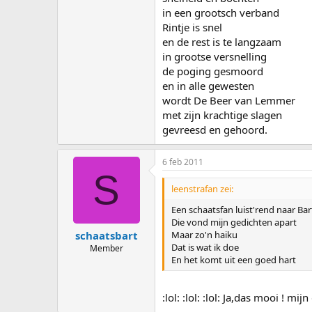
in een grootsch verband
Rintje is snel
en de rest is te langzaam
in grootse versnelling
de poging gesmoord
en in alle gewesten
wordt De Beer van Lemmer
met zijn krachtige slagen
gevreesd en gehoord.
6 feb 2011
S
leenstrafan zei:
Een schaatsfan luist'rend naar Bar
Die vond mijn gedichten apart
Maar zo'n haiku
schaatsbart
Dat is wat ik doe
Member
En het komt uit een goed hart
:lol: :lol: :lol: Ja,das mooi ! m