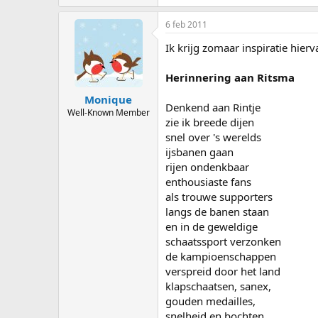
6 feb 2011
Ik krijg zomaar inspiratie hier
Herinnering aan Ritsma
Monique
Denkend aan Rintje
Well-Known Member
zie ik breede dijen
snel over 's werelds
ijsbanen gaan
rijen ondenkbaar
enthousiaste fans
als trouwe supporters
langs de banen staan
en in de geweldige
schaatssport verzonken
de kampioenschappen
verspreid door het land
klapschaatsen, sanex,
gouden medailles,
snelheid en bochten