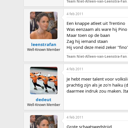
Team Niet-Alleen-van-Leenstra-Fan
4 feb 2011
Een knappe atleet uit Trentino
Was eenzaam als ware hij Pino
Maar toen op de baan
Zag hij iemand staan
leenstrafan
Hij vond deze meid zeker "fino
Well-Known Member
Team Niet-Alleen-van-Leenstra-Fan
4 feb 2011
Je hebt meer talent voor volksl
prachtig zijn als je zo'n haiku
daarmee indruk zou maken. Ital
dedeut
Well-Known Member
4 feb 2011
Grote schaatswedstrijd