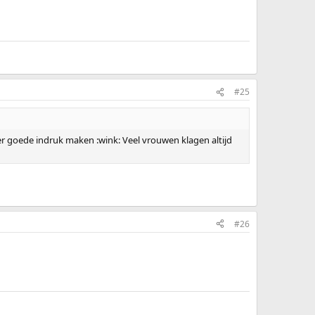
#25
er goede indruk maken :wink: Veel vrouwen klagen altijd
#26