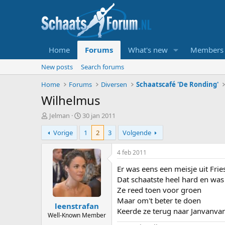
Home
Forums
What's new
Members
New posts
Search forums
Home
Forums
Diversen
Schaatscafé 'De Ronding'
Wilhelmus
T
S
Jelman
30 jan 2011
o
t
Vorige
1
2
3
Volgende
p
a
i
r
c
t
4 feb 2011
s
d
Er was eens een meisje uit Frie
t
a
a
t
Dat schaatste heel hard en wa
r
u
Ze reed toen voor groen
t
m
Maar om't beter te doen
leenstrafan
e
Keerde ze terug naar Janvanva
r
Well-Known Member