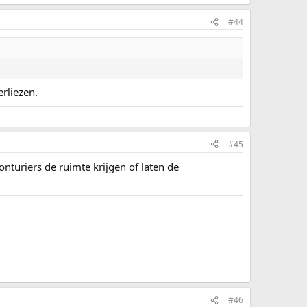
#44
rliezen.
#45
turiers de ruimte krijgen of laten de
#46