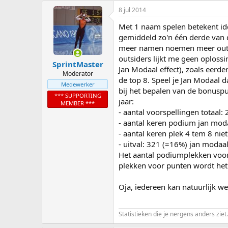
8 jul 2014
Met 1 naam spelen betekent idd 
gemiddeld zo'n één derde van d
meer namen noemen meer outsid
outsiders lijkt me geen oplossin
SprintMaster
Jan Modaal effect), zoals eerd
Moderator
de top 8. Speel je Jan Modaal d
Medewerker
bij het bepalen van de bonuspu
*** SUPPORTING
jaar:
MEMBER ***
- aantal voorspellingen totaal
- aantal keren podium jan mod
- aantal keren plek 4 tem 8 nie
- uitval: 321 (=16%) jan modaa
Het aantal podiumplekken voor 
plekken voor punten wordt het 
Oja, iedereen kan natuurlijk wel
Statistieken die je nergens anders ziet.