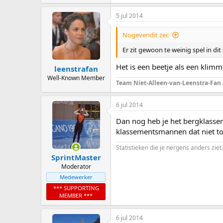
5 jul 2014
Nogevendit zei:
Er zit gewoon te weinig spel in dit 
Het is een beetje als een klimm
leenstrafan
Well-Known Member
Team Niet-Alleen-van-Leenstra-Fan
6 jul 2014
Dan nog heb je het bergklassem
klassementsmannen dat niet t
Statistieken die je nergens anders ziet.
SprintMaster
Moderator
Medewerker
*** SUPPORTING
MEMBER ***
6 jul 2014