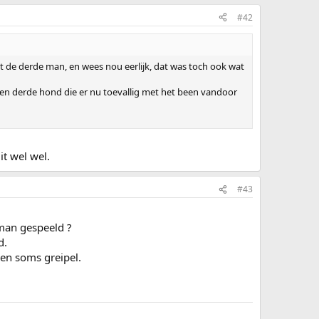
#42
 de derde man, en wees nou eerlijk, dat was toch ook wat
n een derde hond die er nu toevallig met het been vandoor
it wel wel.
#43
pman gespeeld ?
d.
h en soms greipel.