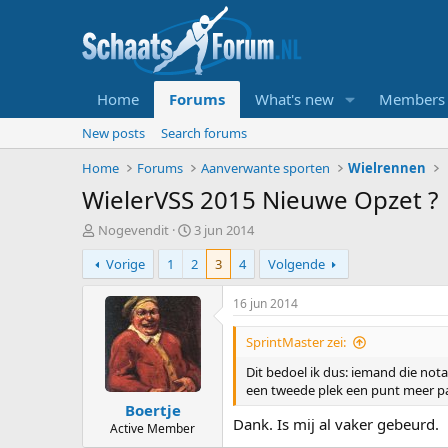
Home
Forums
What's new
Members
New posts
Search forums
Home
Forums
Aanverwante sporten
Wielrennen
WielerVSS 2015 Nieuwe Opzet ?
T
S
Nogevendit
3 jun 2014
o
t
Vorige
1
2
3
4
Volgende
p
a
i
r
c
t
16 jun 2014
s
d
t
a
SprintMaster zei:
a
t
Dit bedoel ik dus: iemand die n
r
u
een tweede plek een punt meer pa
t
m
Boertje
e
Dank. Is mij al vaker gebeurd.
r
Active Member