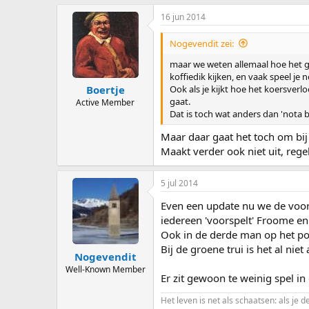
16 jun 2014
Nogevendit zei:
maar we weten allemaal hoe het g
koffiedik kijken, en vaak speel j
Ook als je kijkt hoe het koersverl
Boertje
gaat.
Active Member
Dat is toch wat anders dan 'nota
Maar daar gaat het toch om bi
Maakt verder ook niet uit, regel
5 jul 2014
Even een update nu we de voor
iedereen 'voorspelt' Froome en
Ook in de derde man op het pod
Bij de groene trui is het al nie
Nogevendit
Well-Known Member
Er zit gewoon te weinig spel in 
Het leven is net als schaatsen: als je d