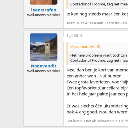
Contador of Froome, zeg het maar.
leenstrafan
Je kan nog steeds maar één kop
Well-Known Member
Team Niet-Alleen-van-Leenstra-Fan
8 jul 2014
Mjøsaman zei:
Het hele probleem vindt toch zijn o
Contador of Froome, zeg het maar.
Nogevendit
Nee, dan ben je kort van memoi
Well-Known Member
een ander won . Nul punten.
Twee grote favorieten, voor bi
Een topfavoriet (Cancellara bij
In het hele jaar pakte jaar een p
Er was slechts één uitzondering
ook A erg goed. Nou dan wordt
Het leven is net als schaatsen: als je d