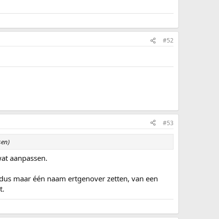
#52
#53
sen)
 wat aanpassen.
 dus maar één naam ertgenover zetten, van een
t.