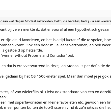
gaan wat de Jan Modaal zal worden, hetzij via betsites, hetzij via een wielers
unt bij velen merkte ik, dat er vooraf al een hypothetisch gevaar 
r zijn altijd favorieten, en het is altijd lucratief die te spelen, hoe
t omheen komt. Ook een door mij al eens verzonnen, en ook weer 
is gestoeld op hetzelfde.
es: 'winner wthout Froome and Contador' oid.
, en dat is erg vverwarrend in deze; jan Modaal is per definitie
 wel gedaan bij het OS 1500-meter spel. Maar dan moet je je gok 
tes, of van wielerflits.nl. Liefst ook standaard van één en dezelfd
aan'.
eer, met superfavorieten en kleine favorieten etc. gewoon één br
ook meer punten buiten de top-3 scoren vind ik zo'n uitwas die he