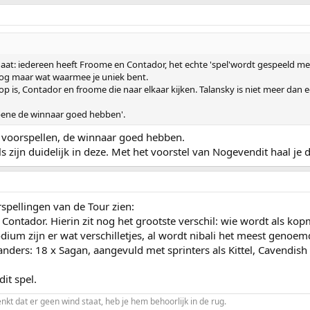
aat: iedereen heeft Froome en Contador, het echte 'spel'wordt gespeeld met
e nog maar wat waarmee je uniek bent.
oop is, Contador en froome die naar elkaar kijken. Talansky is niet meer da
 bene de winnaar goed hebben'.
j voorspellen, de winnaar goed hebben.
s zijn duidelijk in deze. Met het voorstel van Nogevendit haal je d
spellingen van de Tour zien:
 Contador. Hierin zit nog het grootste verschil: wie wordt als ko
ium zijn er wat verschilletjes, al wordt nibali het meest genoem
t anders: 18 x Sagan, aangevuld met sprinters als Kittel, Cavendis
dit spel.
enkt dat er geen wind staat, heb je hem behoorlijk in de rug.