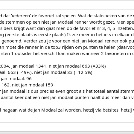
dat 'iedereen' de favoriet zal spelen. Wat de statistieken van de 
e stemmen op een niet Jan Modaal renner wordt gezet. Men speelt
ers krijgt want dan gaat men op de favoriet nr 3, 4, 5 inzetten
g (eerste plaats is eerste plaats) Ik zie meer in het iets in elkaa
er genoemd. Verder zou je voor een niet Jan Modaal renner ook p
an moet die renner in de top3 rijden om punten te halen (daarvoor
nten 1 outsider het verschil kan maken wanneer 2 favorieten in de
: 2004, jan modaal 1341, niet jan modaal 663 (=33%)
aal: 663 (=49%), niet jan modaal 83 (=12.5%)
t jan modaal: 96
l 162, niet jan modaal 159
jan modaal is dus precies even groot als het totaal aantal stemm
aantal keer dat een niet jan modaal punten haalt dus meer dan v
 nagaan wat de Jan Modaal zal worden, hetzij via betsites, hetzij v