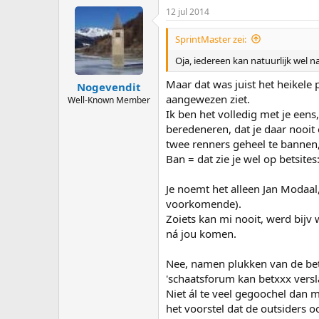
12 jul 2014
SprintMaster zei:
Oja, iedereen kan natuurlijk wel na
Maar dat was juist het heikele p
Nogevendit
aangewezen ziet.
Well-Known Member
Ik ben het volledig met je eens, e
beredeneren, dat je daar nooi
twee renners geheel te bannen, 
Ban = dat zie je wel op betsit
Je noemt het alleen Jan Modaal
voorkomende).
Zoiets kan mi nooit, werd bijv
ná jou komen.
Nee, namen plukken van de betsi
'schaatsforum kan betxxx versl
Niet ál te veel gegoochel dan m
het voorstel dat de outsiders 