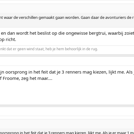
t waar de verschillen gemaakt gaan worden. Gaan daar de avonturiers de r
en dan wordt het beslist op die ongewisse bergtrui, waarbij zoiets
p richt.
enkt dat er geen wind staat, heb je hem behoorlijk in de rug.
n oorsprong in het feit dat je 3 renners mag kiezen, lijkt me. Als
f Froome, zeg het maar....
orsprong in het feit dat je 3 renners mag kiezen, lijkt me. Als je er maar 1 ma