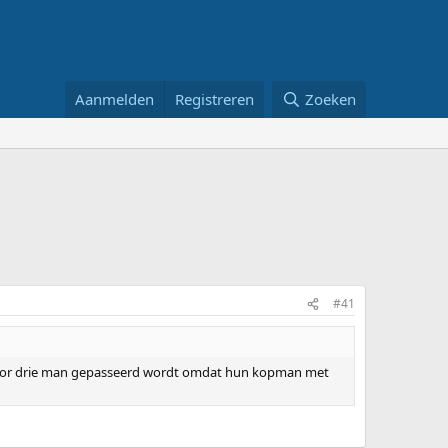
Aanmelden
Registreren
Zoeken
#41
r door drie man gepasseerd wordt omdat hun kopman met