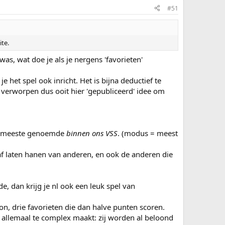
#51
ite.
was, wat doe je als je nergens 'favorieten'
 je het spel ook inricht. Het is bijna deductief te
verworpen dus ooit hier 'gepubliceerd' idee om
 de meeste genoemde
binnen ons VSS
. (modus = meest
af laten hanen van anderen, en ook de anderen die
e, dan krijg je nl ook een leuk spel van
on, drie favorieten die dan halve punten scoren.
t allemaal te complex maakt: zij worden al beloond