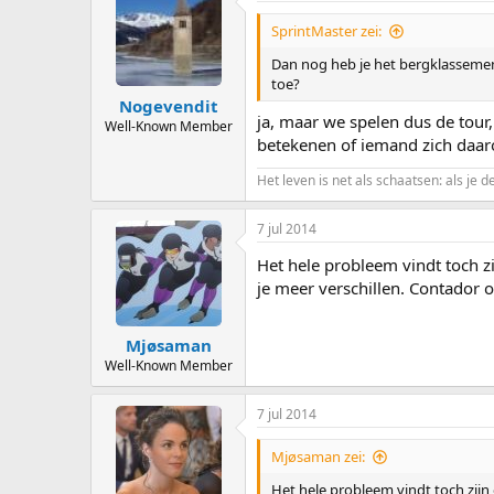
SprintMaster zei:
Dan nog heb je het bergklassemen
toe?
Nogevendit
ja, maar we spelen dus de tour, 
Well-Known Member
betekenen of iemand zich daaro
Het leven is net als schaatsen: als je d
7 jul 2014
Het hele probleem vindt toch zij
je meer verschillen. Contador o
Mjøsaman
Well-Known Member
7 jul 2014
Mjøsaman zei:
Het hele probleem vindt toch zijn o