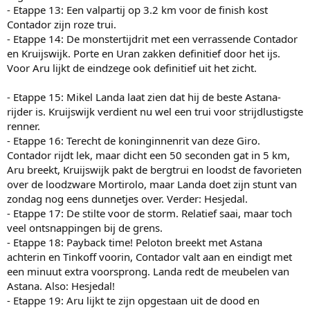
- Etappe 13: Een valpartij op 3.2 km voor de finish kost
Contador zijn roze trui.
- Etappe 14: De monstertijdrit met een verrassende Contador
en Kruijswijk. Porte en Uran zakken definitief door het ijs.
Voor Aru lijkt de eindzege ook definitief uit het zicht.
- Etappe 15: Mikel Landa laat zien dat hij de beste Astana-
rijder is. Kruijswijk verdient nu wel een trui voor strijdlustigste
renner.
- Etappe 16: Terecht de koninginnenrit van deze Giro.
Contador rijdt lek, maar dicht een 50 seconden gat in 5 km,
Aru breekt, Kruijswijk pakt de bergtrui en loodst de favorieten
over de loodzware Mortirolo, maar Landa doet zijn stunt van
zondag nog eens dunnetjes over. Verder: Hesjedal.
- Etappe 17: De stilte voor de storm. Relatief saai, maar toch
veel ontsnappingen bij de grens.
- Etappe 18: Payback time! Peloton breekt met Astana
achterin en Tinkoff voorin, Contador valt aan en eindigt met
een minuut extra voorsprong. Landa redt de meubelen van
Astana. Also: Hesjedal!
- Etappe 19: Aru lijkt te zijn opgestaan uit de dood en