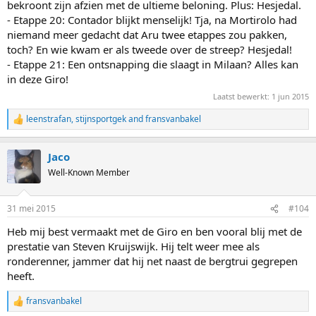
bekroont zijn afzien met de ultieme beloning. Plus: Hesjedal.
- Etappe 20: Contador blijkt menselijk! Tja, na Mortirolo had
niemand meer gedacht dat Aru twee etappes zou pakken,
toch? En wie kwam er als tweede over de streep? Hesjedal!
- Etappe 21: Een ontsnapping die slaagt in Milaan? Alles kan
in deze Giro!
Laatst bewerkt:
1 jun 2015
leenstrafan
,
stijnsportgek
and
fransvanbakel
R
e
a
Jaco
c
t
Well-Known Member
i
o
n
31 mei 2015
#104
s
:
Heb mij best vermaakt met de Giro en ben vooral blij met de
prestatie van Steven Kruijswijk. Hij telt weer mee als
ronderenner, jammer dat hij net naast de bergtrui gegrepen
heeft.
fransvanbakel
R