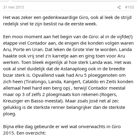
31 mei 2015
#103
Het was zeker een gedenkwaardige Giro, ook al leek de strijd
redelijk snel te zijn beslist na de eerste week.
Een mooi moment aan het begin van de Giro: al in de vijfde(!)
etappe viel Contador aan, de enigen die konden volgen waren
Aru, Porte en Uran. Dat leken de Grote Vier te worden. Landa
haakte ook vrij snel z'n karretje aan en ging toen voor Aru
werken. Toen bleek eigenlijk al hoe sterk Landa was. Het was
ook al snel duidelijk dat de Astanaploeg ook in de breedte
bizar sterk is. Opvallend vaak had Aru 5 ploeggenoten om
zich heen (Tiralongo, Landa, Kangert, Cataldo en Zeits konden
allemaal heel hard een berg op) , terwijl Contador meestal
maar op 3 of zelfs 2 ploegmaats kon rekenen (Rogers,
Kreuziger en Basso meestal). Maar zoals José net al zei:
gelukkig is de sterkste renner belangrijker dan de sterkste
ploeg.
Bijna elke dag gebeurde er wel wat onverwachts in Giro
2015. Een overzicht: