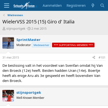
Aanmelden
Registreren
Wielrennen
WielerVSS 2015 (15) Giro d' Italia
T
S
stijnsportgek
2 mei 2015
o
t
p
a
SprintMaster
i
r
Moderator
Medewerker
*** SUPPORTING MEMBER ***
c
t
s
d
t
a
31 mei 2015
#101
a
t
r
u
De beslissing valt in het voordeel van Svenfan omdat hij Van
t
m
den Broeck (12e) heeft. Beiden hadden Uran (14e). Boertje
e
heeft als enige Aru als 3e gespeeld en heeft bovendien Van
r
den Broeck.
stijnsportgek
Well-Known Member