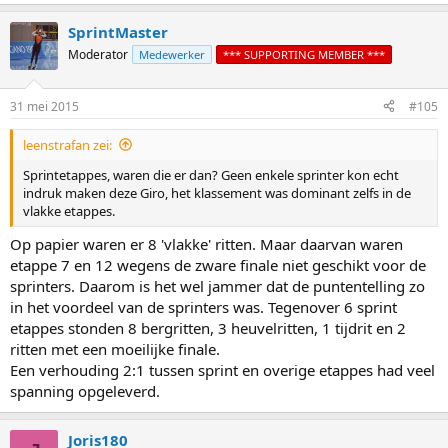
e
a
SprintMaster
c
t
Moderator
Medewerker
*** SUPPORTING MEMBER ***
i
o
n
31 mei 2015
#105
s
:
leenstrafan zei:
Sprintetappes, waren die er dan? Geen enkele sprinter kon echt
indruk maken deze Giro, het klassement was dominant zelfs in de
vlakke etappes.
Op papier waren er 8 'vlakke' ritten. Maar daarvan waren
etappe 7 en 12 wegens de zware finale niet geschikt voor de
sprinters. Daarom is het wel jammer dat de puntentelling zo
in het voordeel van de sprinters was. Tegenover 6 sprint
etappes stonden 8 bergritten, 3 heuvelritten, 1 tijdrit en 2
ritten met een moeilijke finale.
Een verhouding 2:1 tussen sprint en overige etappes had veel
spanning opgeleverd.
Joris180