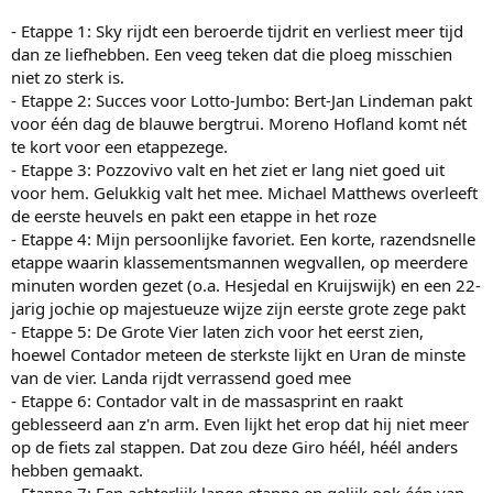
- Etappe 1: Sky rijdt een beroerde tijdrit en verliest meer tijd
dan ze liefhebben. Een veeg teken dat die ploeg misschien
niet zo sterk is.
- Etappe 2: Succes voor Lotto-Jumbo: Bert-Jan Lindeman pakt
voor één dag de blauwe bergtrui. Moreno Hofland komt nét
te kort voor een etappezege.
- Etappe 3: Pozzovivo valt en het ziet er lang niet goed uit
voor hem. Gelukkig valt het mee. Michael Matthews overleeft
de eerste heuvels en pakt een etappe in het roze
- Etappe 4: Mijn persoonlijke favoriet. Een korte, razendsnelle
etappe waarin klassementsmannen wegvallen, op meerdere
minuten worden gezet (o.a. Hesjedal en Kruijswijk) en een 22-
jarig jochie op majestueuze wijze zijn eerste grote zege pakt
- Etappe 5: De Grote Vier laten zich voor het eerst zien,
hoewel Contador meteen de sterkste lijkt en Uran de minste
van de vier. Landa rijdt verrassend goed mee
- Etappe 6: Contador valt in de massasprint en raakt
geblesseerd aan z'n arm. Even lijkt het erop dat hij niet meer
op de fiets zal stappen. Dat zou deze Giro héél, héél anders
hebben gemaakt.