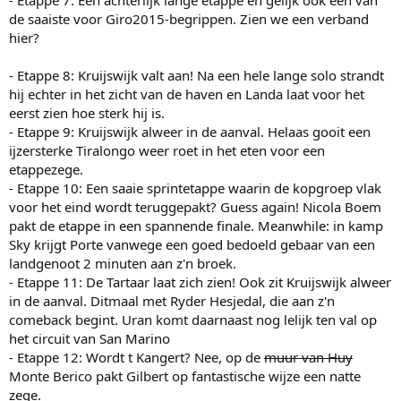
- Etappe 7: Een achterlijk lange etappe en gelijk ook één van
de saaiste voor Giro2015-begrippen. Zien we een verband
hier?
- Etappe 8: Kruijswijk valt aan! Na een hele lange solo strandt
hij echter in het zicht van de haven en Landa laat voor het
eerst zien hoe sterk hij is.
- Etappe 9: Kruijswijk alweer in de aanval. Helaas gooit een
ijzersterke Tiralongo weer roet in het eten voor een
etappezege.
- Etappe 10: Een saaie sprintetappe waarin de kopgroep vlak
voor het eind wordt teruggepakt? Guess again! Nicola Boem
pakt de etappe in een spannende finale. Meanwhile: in kamp
Sky krijgt Porte vanwege een goed bedoeld gebaar van een
landgenoot 2 minuten aan z'n broek.
- Etappe 11: De Tartaar laat zich zien! Ook zit Kruijswijk alweer
in de aanval. Ditmaal met Ryder Hesjedal, die aan z'n
comeback begint. Uran komt daarnaast nog lelijk ten val op
het circuit van San Marino
- Etappe 12: Wordt t Kangert? Nee, op de
muur van Huy
Monte Berico pakt Gilbert op fantastische wijze een natte
zege.