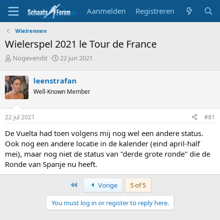
Aanmelden
Registreren
Wielrennen
Wielerspel 2021 le Tour de France
T
S
Nogevendit
22 jun 2021
o
t
p
a
leenstrafan
i
r
Well-Known Member
c
t
s
d
t
a
22 jul 2021
#81
a
t
r
u
De Vuelta had toen volgens mij nog wel een andere status.
t
m
Ook nog een andere locatie in de kalender (eind april-half
e
mei), maar nog niet de status van "derde grote ronde" die de
r
Ronde van Spanje nu heeft.
First
Vorige
5 of 5
You must log in or register to reply here.