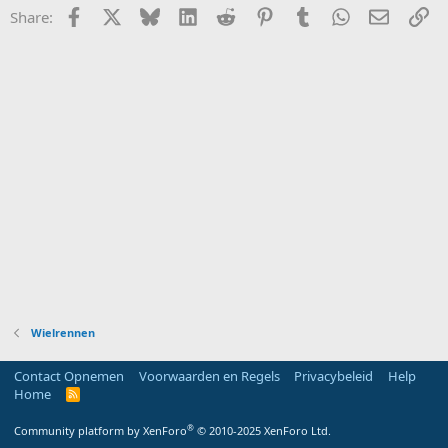
Facebook
X
Bluesky
LinkedIn
Reddit
Pinterest
Tumblr
WhatsApp
E-mail
Li
Share:
Wielrennen
Contact Opnemen
Voorwaarden en Regels
Privacybeleid
Help
Home
R
S
S
®
Community platform by XenForo
© 2010-2025 XenForo Ltd.