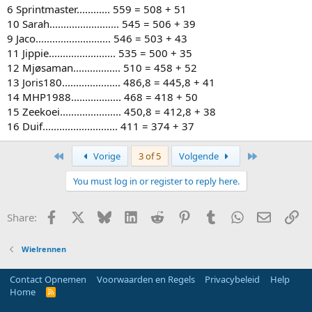
6 Sprintmaster............ 559 = 508 + 51
10 Sarah......................... 545 = 506 + 39
9 Jaco........................... 546 = 503 + 43
11 Jippie........................ 535 = 500 + 35
12 Mjøsaman................. 510 = 458 + 52
13 Joris180..................... 486,8 = 445,8 + 41
14 MHP1988.................. 468 = 418 + 50
15 Zeekoei...................... 450,8 = 412,8 + 38
16 Duif........................... 411 = 374 + 37
First
Last
Vorige
3 of 5
Volgende
You must log in or register to reply here.
Facebook
X
Bluesky
LinkedIn
Reddit
Pinterest
Tumblr
WhatsApp
E-mail
Li
Share:
Wielrennen
Contact Opnemen
Voorwaarden en Regels
Privacybeleid
Help
Home
R
S
S