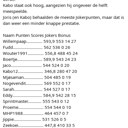
Kabo staat ook hoog, aangezien hij ongeveer de helft
meespeelde.
Joris (en Kabo) behaalden de meeste Jokerpunten, maar dat is
dan weer een minder knappe prestatie.
Naam Punten Scores Jokers Bonus
Willempaap.............. 593,9 553 14 27
Fudd.......................... 562 536 0 26
Wouter1991.............. 556,8 488 45 24
Boertje...................... 589,9 543 24 23
Jaco........................... 544 524 0 20
Kabo12...................... 346,8 280 47 20
Mjøsaman................. 504 485 0 19
Nogevendit............... 569 552 0 17
Sarah......................... 544 527 0 17
Eddy.......................... 584,9 542 28 15
Sprintmaster............ 555 543 0 12
Proeme...................... 554 544 0 10
MHP1988.................. 464 457 0 7
Jippie........................ 531 526 0 5
Zeekoei...................... 447,8 410 33 5