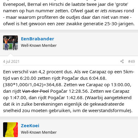
Evenepoel, Bernal en Hirschi de laatste twee jaar die 'grote'
namen op hun nummer zetten. Ofwel gaat er
iets nieuws
rond
- maar waarom profiteren de oudjes daar dan niet van mee -
ofwel is het gewoon een zeer zwakke generatie 25-30-jarigen.
EenBrabander
Well-Known Member
4 jul 2021
#49
Een verschil van 4,2 procent dus. Als we Carapaz op een 5km-
tijd van 6:20.00 zetten rijdt Pogačar dus 6:04.68.
(380*1,000/1,042)=364,68. Zetten we Carapaz op 13:00.00,
dan rijdt
Van der Poel
Pogačar 12:28.56. Zetten we Carapaz
op 1:47.00, dan rijdt Pogačar 1:42.68. (Waarbij aangetekend
dat ik in zulke berekeningen eigenlijk de gekwadrateerde
snelheid zou moeten gebruiken, ivm de weerstandsformule).
ZeeKoei
Well-Known Member