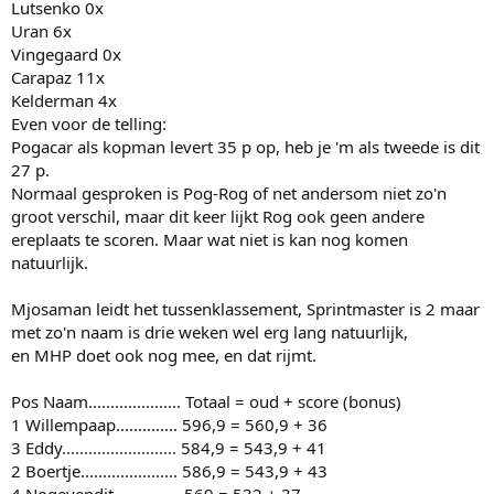
Lutsenko 0x
Uran 6x
Vingegaard 0x
Carapaz 11x
Kelderman 4x
Even voor de telling:
Pogacar als kopman levert 35 p op, heb je 'm als tweede is dit
27 p.
Normaal gesproken is Pog-Rog of net andersom niet zo'n
groot verschil, maar dit keer lijkt Rog ook geen andere
ereplaats te scoren. Maar wat niet is kan nog komen
natuurlijk.
Mjosaman leidt het tussenklassement, Sprintmaster is 2 maar
met zo'n naam is drie weken wel erg lang natuurlijk,
en MHP doet ook nog mee, en dat rijmt.
Pos Naam..................... Totaal = oud + score (bonus)
1 Willempaap.............. 596,9 = 560,9 + 36
3 Eddy.......................... 584,9 = 543,9 + 41
2 Boertje...................... 586,9 = 543,9 + 43
4 Nogevendit............... 569 = 532 + 37