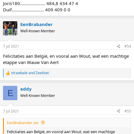
Joris180..................... 484,8 434 47 4
Duif........................... 409 409 0 0
EenBrabander
Well-Known Member
7 jul 2021
#54
Felicitaties aan België, en vooral aan Wout, wat een machtige
etappe van Wauw Van Aert
strawbale
and
ZeeKoei
R
e
a
eddy
c
E
t
Well-Known Member
i
o
n
7 jul 2021
#55
s
:
EenBrabander zei:
Felicitaties aan België, en vooral aan Wout, wat een machtige