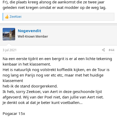
Fr), die plaats kreeg alsnog de aankomst die ze twee jaar
geleden niet kregen omdat er wat modder op de weg lag.
ZeeKoei
R
e
a
Nogevendit
c
t
Well-Known Member
i
o
n
3 jul 2021
#44
s
:
Na een eerste tijdrit en een bergrit is er al een lichte tekening
kenbaar in het klassement.
Het is natuurlijk nog volstrekt koffiedik kijken, en de Tour is
nog lang en Parijs nog ver etc etc, maar met het huidige
klassement
heb ik de stand doorgerekend.
Ik heb, sorry Zeekoei, van Aert in deze geschoonde lijst
afgevoerd. Wij van der Poel niet, dan jullie van Aert niet.
Je denkt ook al dat je beter kunt voetballen...
Pogacar 15x