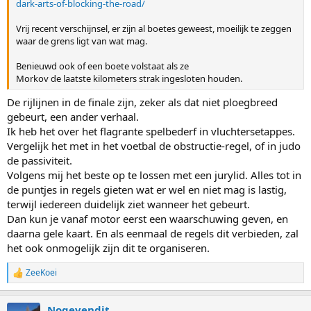
dark-arts-of-blocking-the-road/
Vrij recent verschijnsel, er zijn al boetes geweest, moeilijk te zeggen
waar de grens ligt van wat mag.
Benieuwd ook of een boete volstaat als ze
Morkov de laatste kilometers strak ingesloten houden.
De rijlijnen in de finale zijn, zeker als dat niet ploegbreed
gebeurt, een ander verhaal.
Ik heb het over het flagrante spelbederf in vluchtersetappes.
Vergelijk het met in het voetbal de obstructie-regel, of in judo
de passiviteit.
Volgens mij het beste op te lossen met een jurylid. Alles tot in
de puntjes in regels gieten wat er wel en niet mag is lastig,
terwijl iedereen duidelijk ziet wanneer het gebeurt.
Dan kun je vanaf motor eerst een waarschuwing geven, en
daarna gele kaart. En als eenmaal de regels dit verbieden, zal
het ook onmogelijk zijn dit te organiseren.
ZeeKoei
R
e
a
Nogevendit
c