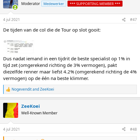
Moderator
Medewerker
*** SUPPORTING MEMBER ***
4 jul 2021
#47
De tijden van de col die de Tour op slot gooit:
Dus nadat iemand in een tijdrit de beste specialist op 1% in
tijd zet (omgerekend richting de 3% vermogen), pakt
diezelfde renner maar liefst 4.2% (omgerekend richting de 4%
vermogen) op de één na beste klimmer.
Nogevendit
and
ZeeKoei
R
e
a
ZeeKoei
c
t
Well-Known Member
i
o
n
4 jul 2021
#48
s
: