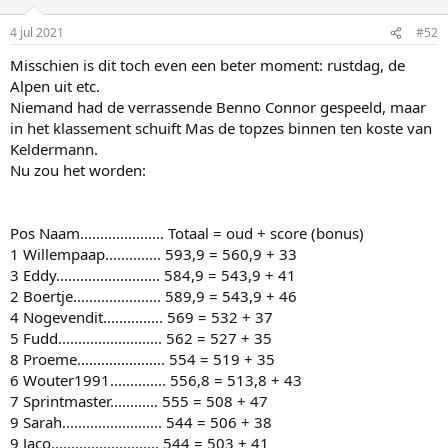
4 jul 2021
#52
Misschien is dit toch even een beter moment: rustdag, de
Alpen uit etc.
Niemand had de verrassende Benno Connor gespeeld, maar
in het klassement schuift Mas de topzes binnen ten koste van
Keldermann.
Nu zou het worden:
Pos Naam..................... Totaal = oud + score (bonus)
1 Willempaap.............. 593,9 = 560,9 + 33
3 Eddy.......................... 584,9 = 543,9 + 41
2 Boertje...................... 589,9 = 543,9 + 46
4 Nogevendit............... 569 = 532 + 37
5 Fudd.......................... 562 = 527 + 35
8 Proeme...................... 554 = 519 + 35
6 Wouter1991.............. 556,8 = 513,8 + 43
7 Sprintmaster............ 555 = 508 + 47
9 Sarah......................... 544 = 506 + 38
9 Jaco........................... 544 = 503 + 41