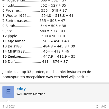
5 Fudd.......................... 562 = 527 + 35
6 Proeme...................... 556 = 519 + 37
8 Wouter1991.............. 554,8 = 513,8 + 41
7 Sprintmaster............ 555 = 508 + 47
9 Sarah......................... 544 = 506 + 38
9 Jaco........................... 544 = 503 + 41
12 Jippie........................ 500 = 500 + 0
11 Mjøsaman................. 506 = 458 + 48
13 Joris180..................... 484,8 = 445,8 + 39
14 MHP1988.................. 464 = 418 + 46
15 Zeekoei...................... 447,9 = 412,9 + 35
16 Duif........................... 411 = 374 + 37
Jippie staat op 33 punten, dus het niet insturen en de
bonuspunten meepakken was een heel wijs besluit.
eddy
E
Well-Known Member
4 jul 2021
#45