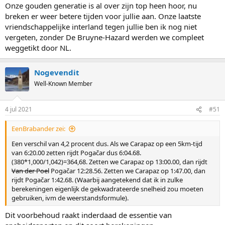
Onze gouden generatie is al over zijn top heen hoor, nu
breken er weer betere tijden voor jullie aan. Onze laatste
vriendschappelijke interland tegen jullie ben ik nog niet
vergeten, zonder De Bruyne-Hazard werden we compleet
weggetikt door NL.
Nogevendit
Well-Known Member
4 jul 2021
#51
EenBrabander zei:
Een verschil van 4,2 procent dus. Als we Carapaz op een 5km-tijd
van 6:20.00 zetten rijdt Pogačar dus 6:04.68.
(380*1,000/1,042)=364,68. Zetten we Carapaz op 13:00.00, dan rijdt
Van der Poel
Pogačar 12:28.56. Zetten we Carapaz op 1:47.00, dan
rijdt Pogačar 1:42.68. (Waarbij aangetekend dat ik in zulke
berekeningen eigenlijk de gekwadrateerde snelheid zou moeten
gebruiken, ivm de weerstandsformule).
Dit voorbehoud raakt inderdaad de essentie van