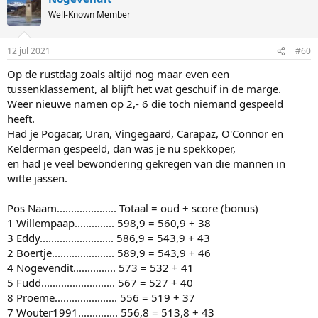
t
Well-Known Member
i
o
n
12 jul 2021
#60
s
:
Op de rustdag zoals altijd nog maar even een
tussenklassement, al blijft het wat geschuif in de marge.
Weer nieuwe namen op 2,- 6 die toch niemand gespeeld
heeft.
Had je Pogacar, Uran, Vingegaard, Carapaz, O'Connor en
Kelderman gespeeld, dan was je nu spekkoper,
en had je veel bewondering gekregen van die mannen in
witte jassen.
Pos Naam..................... Totaal = oud + score (bonus)
1 Willempaap.............. 598,9 = 560,9 + 38
3 Eddy.......................... 586,9 = 543,9 + 43
2 Boertje...................... 589,9 = 543,9 + 46
4 Nogevendit............... 573 = 532 + 41
5 Fudd.......................... 567 = 527 + 40
8 Proeme...................... 556 = 519 + 37
7 Wouter1991.............. 556,8 = 513,8 + 43