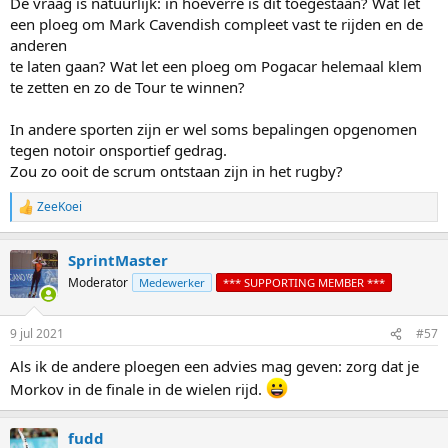
De vraag is natuurlijk: in hoeverre is dit toegestaan? Wat let
een ploeg om Mark Cavendish compleet vast te rijden en de
anderen
te laten gaan? Wat let een ploeg om Pogacar helemaal klem
te zetten en zo de Tour te winnen?
In andere sporten zijn er wel soms bepalingen opgenomen
tegen notoir onsportief gedrag.
Zou zo ooit de scrum ontstaan zijn in het rugby?
ZeeKoei
R
e
a
SprintMaster
c
t
Moderator
Medewerker
*** SUPPORTING MEMBER ***
i
o
n
9 jul 2021
#57
s
:
Als ik de andere ploegen een advies mag geven: zorg dat je
Morkov in de finale in de wielen rijd.
fudd