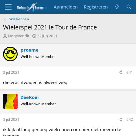
Aanmelden
Registreren
Wielrennen
Wielerspel 2021 le Tour de France
T
S
Nogevendit
22 jun 2021
o
t
p
a
proeme
i
r
Well-Known Member
c
t
s
d
t
a
3 jul 2021
#41
a
t
r
u
die vrachtwagen is alweer weg
t
m
e
r
ZeeKoei
Well-Known Member
3 jul 2021
#42
ik kijk al lang genoeg wielrennen om hier niet meer in te
trappen