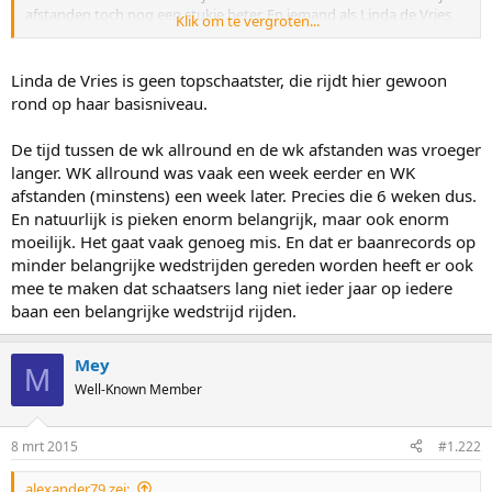
afstanden toch nog een stukje beter. En iemand als Linda de Vries
Klik om te vergroten...
heeft geen WK afstanden gereden, kon honderd procent hiervoor
pieken, en reed ook geen bijzondere tijden. Pieken moet in t
schaatsen ook niet te zwaar overschat worden. Hoeveel
Linda de Vries is geen topschaatster, die rijdt hier gewoon
baanrecords zijn er niet gereden bij gewone
rond op haar basisniveau.
Wereldbekerwedstrijden of kleinere wedstrijden zelfs.
De tijd tussen de wk allround en de wk afstanden was vroeger
langer. WK allround was vaak een week eerder en WK
afstanden (minstens) een week later. Precies die 6 weken dus.
En natuurlijk is pieken enorm belangrijk, maar ook enorm
moeilijk. Het gaat vaak genoeg mis. En dat er baanrecords op
minder belangrijke wedstrijden gereden worden heeft er ook
mee te maken dat schaatsers lang niet ieder jaar op iedere
baan een belangrijke wedstrijd rijden.
Mey
M
Well-Known Member
8 mrt 2015
#1.222
alexander79 zei: