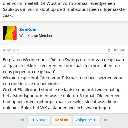
dier vorm meetelt. Of Wust in vorm zomaar eventjes een
Sábliková in vorm klopt op de 3 is absoluut geen uitgemaakte
zaak.
ZeeKoei
Well-Known Member
9 mrt 2015
#1.240
En praten Wennemars - Ritsma Swings nu echt van de ijsbaan
af 'ga toch lekker skeeleren en kom zoals ter mors af en toe
eens piepen op de ijsbaan'
Weinig respectvol. Idem voor Ritsma's 'een heel seizoen voor
een goede race op het einde'.
Op het EK allround stond ie de laatste dag ook tweemaal op
het afstandspodium en was ie ook top-5 totaal. Ok iedereen
had op iets meer gehoopt, maar vreselijk slecht was dit nu
ook niet. Enkel het WK afstanden viel echt zwaar tegen.
First
Last
Vorige
62 of 66
Volgende