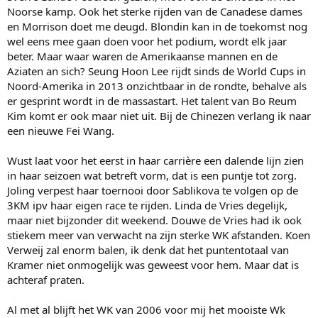
Noorse kamp. Ook het sterke rijden van de Canadese dames
en Morrison doet me deugd. Blondin kan in de toekomst nog
wel eens mee gaan doen voor het podium, wordt elk jaar
beter. Maar waar waren de Amerikaanse mannen en de
Aziaten an sich? Seung Hoon Lee rijdt sinds de World Cups in
Noord-Amerika in 2013 onzichtbaar in de rondte, behalve als
er gesprint wordt in de massastart. Het talent van Bo Reum
Kim komt er ook maar niet uit. Bij de Chinezen verlang ik naar
een nieuwe Fei Wang.
Wust laat voor het eerst in haar carrière een dalende lijn zien
in haar seizoen wat betreft vorm, dat is een puntje tot zorg.
Joling verpest haar toernooi door Sablikova te volgen op de
3KM ipv haar eigen race te rijden. Linda de Vries degelijk,
maar niet bijzonder dit weekend. Douwe de Vries had ik ook
stiekem meer van verwacht na zijn sterke WK afstanden. Koen
Verweij zal enorm balen, ik denk dat het puntentotaal van
Kramer niet onmogelijk was geweest voor hem. Maar dat is
achteraf praten.
Al met al blijft het WK van 2006 voor mij het mooiste Wk