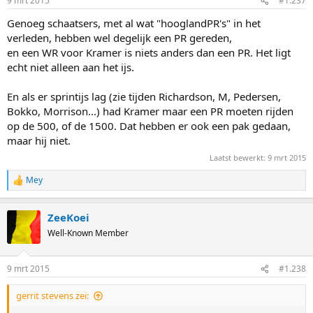
9 mrt 2015
#1.237
Genoeg schaatsers, met al wat "hooglandPR's" in het
verleden, hebben wel degelijk een PR gereden,
en een WR voor Kramer is niets anders dan een PR. Het ligt
echt niet alleen aan het ijs.
En als er sprintijs lag (zie tijden Richardson, M, Pedersen,
Bokko, Morrison...) had Kramer maar een PR moeten rijden
op de 500, of de 1500. Dat hebben er ook een pak gedaan,
maar hij niet.
Laatst bewerkt:
9 mrt 2015
Mey
R
e
a
ZeeKoei
c
t
Well-Known Member
i
o
n
9 mrt 2015
#1.238
s
:
gerrit stevens zei: