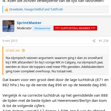
ik. Koen die zichzelf
verweijderde
van de lijst van favorieten?
strawbale
,
HaagscheBluf
and
Tuttifrutti
R
e
a
SprintMaster
c
t
Moderator
Medewerker
*** SUPPORTING MEMBER ***
i
o
n
9 mrt 2015
#1.228
s
:
G1ant zei:
Na olympisch seizoen argument: waarom ging t dan zo snoeihard
bij t WK afstanden? En bij t vorige WK in Calgary, na olympisch jaar,
werden er door de toppers veel meer PRs gereden. Adelskalendern
ging toen compleet overhoop. Nu totaal niet.
Dat kwam voor een groot deel door de lage luchtdruk (871 en
882 hPa ) Nu op de eerste dag 896 en op de tweede dag 890.
Vergelijk ik na correctie luchtdruk op het gemiddelde van 888
de tijden met de beste tijden uit Heerenveen/Berlijn dan kom
ik tot de volgende cijfers:
3 km dames: verschil 17 dames 1.83%, top 8 van de afstand