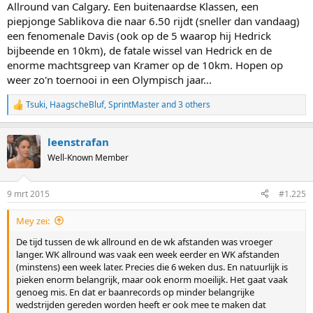
Allround van Calgary. Een buitenaardse Klassen, een
piepjonge Sablikova die naar 6.50 rijdt (sneller dan vandaag)
een fenomenale Davis (ook op de 5 waarop hij Hedrick
bijbeende en 10km), de fatale wissel van Hedrick en de
enorme machtsgreep van Kramer op de 10km. Hopen op
weer zo'n toernooi in een Olympisch jaar...
Tsuki
,
HaagscheBluf
,
SprintMaster
and 3 others
R
e
a
leenstrafan
c
t
Well-Known Member
i
o
n
9 mrt 2015
#1.225
s
:
Mey zei:
De tijd tussen de wk allround en de wk afstanden was vroeger
langer. WK allround was vaak een week eerder en WK afstanden
(minstens) een week later. Precies die 6 weken dus. En natuurlijk is
pieken enorm belangrijk, maar ook enorm moeilijk. Het gaat vaak
genoeg mis. En dat er baanrecords op minder belangrijke
wedstrijden gereden worden heeft er ook mee te maken dat