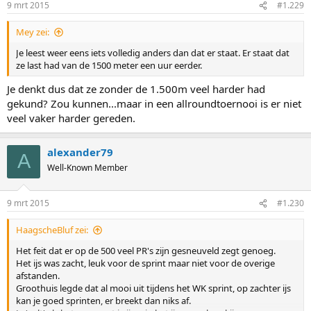
9 mrt 2015
#1.229
s
:
Mey zei:
Je leest weer eens iets volledig anders dan dat er staat. Er staat dat
ze last had van de 1500 meter een uur eerder.
Je denkt dus dat ze zonder de 1.500m veel harder had
gekund? Zou kunnen...maar in een allroundtoernooi is er niet
veel vaker harder gereden.
alexander79
A
Well-Known Member
9 mrt 2015
#1.230
HaagscheBluf zei:
Het feit dat er op de 500 veel PR's zijn gesneuveld zegt genoeg.
Het ijs was zacht, leuk voor de sprint maar niet voor de overige
afstanden.
Groothuis legde dat al mooi uit tijdens het WK sprint, op zachter ijs
kan je goed sprinten, er breekt dan niks af.