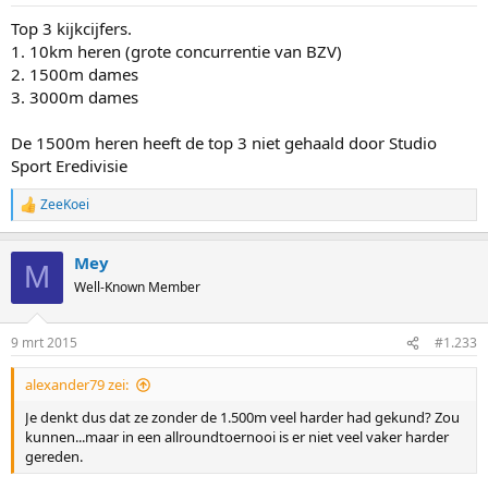
Top 3 kijkcijfers.
1. 10km heren (grote concurrentie van BZV)
2. 1500m dames
3. 3000m dames
De 1500m heren heeft de top 3 niet gehaald door Studio
Sport Eredivisie
ZeeKoei
R
e
a
Mey
c
M
t
Well-Known Member
i
o
n
9 mrt 2015
#1.233
s
:
alexander79 zei:
Je denkt dus dat ze zonder de 1.500m veel harder had gekund? Zou
kunnen...maar in een allroundtoernooi is er niet veel vaker harder
gereden.