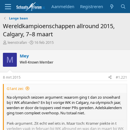
Aanmelden
Registreren
Lange baan
Wereldkampioenschappen allround 2015,
Calgary, 7–8 maart
T
S
leenstrafan
16 feb 2015
o
t
p
a
Mey
M
i
r
Well-Known Member
c
t
s
d
t
a
8 mrt 2015
#1.221
a
t
r
u
G1ant zei:
t
m
e
Na olympisch seizoen argument: waarom ging t dan zo snoeihard
r
bij t WK afstanden? En bij t vorige WK in Calgary, na olympisch jaar,
werden er door de toppers veel meer PRs gereden. Adelskalendern
ging toen compleet overhoop. Nu totaal niet.
Piek-argument. Zit echt wel iets in. Maar toch: Kramer piekte in t
verleden vaak in februari bij WK allround en was dan in maart bij WK