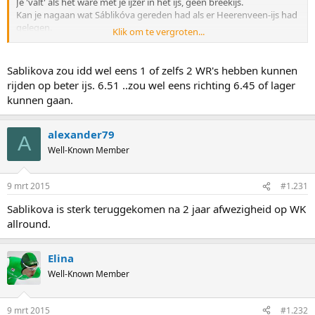
Je 'valt' als het ware met je ijzer in het ijs, geen breekijs.
Kan je nagaan wat Sáblikóva gereden had als er Heerenveen-ijs had
gelegen.
Klik om te vergroten...
En nog iets, in Heerenveen zijn ze ongeveer in staat het ijs aan te
passen aan de afstand, waarom niet in Calgary?
Een ijsmeester in Calgary die een reputatie heeft extreem koppig te
Sablikova zou idd wel eens 1 of zelfs 2 WR's hebben kunnen
zijn.
rijden op beter ijs. 6.51 ..zou wel eens richting 6.45 of lager
Dat alles bij elkaar opgeteld..............
kunnen gaan.
alexander79
A
Well-Known Member
9 mrt 2015
#1.231
Sablikova is sterk teruggekomen na 2 jaar afwezigheid op WK
allround.
Elina
Well-Known Member
9 mrt 2015
#1.232