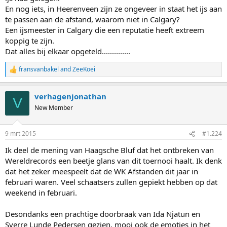
En nog iets, in Heerenveen zijn ze ongeveer in staat het ijs aan
te passen aan de afstand, waarom niet in Calgary?
Een ijsmeester in Calgary die een reputatie heeft extreem
koppig te zijn.
Dat alles bij elkaar opgeteld..............
fransvanbakel
and
ZeeKoei
R
e
a
verhagenjonathan
c
V
t
New Member
i
o
n
9 mrt 2015
#1.224
s
:
Ik deel de mening van Haagsche Bluf dat het ontbreken van
Wereldrecords een beetje glans van dit toernooi haalt. Ik denk
dat het zeker meespeelt dat de WK Afstanden dit jaar in
februari waren. Veel schaatsers zullen gepiekt hebben op dat
weekend in februari.
Desondanks een prachtige doorbraak van Ida Njatun en
Sverre Lunde Pedersen gezien, mooi ook de emoties in het