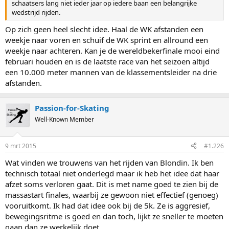
schaatsers lang niet ieder jaar op iedere baan een belangrijke
wedstrijd rijden.
Op zich geen heel slecht idee. Haal de WK afstanden een
weekje naar voren en schuif de WK sprint en allround een
weekje naar achteren. Kan je de wereldbekerfinale mooi eind
februari houden en is de laatste race van het seizoen altijd
een 10.000 meter mannen van de klassementsleider na drie
afstanden.
Passion-for-Skating
Well-Known Member
9 mrt 2015
#1.226
Wat vinden we trouwens van het rijden van Blondin. Ik ben
technisch totaal niet onderlegd maar ik heb het idee dat haar
afzet soms verloren gaat. Dit is met name goed te zien bij de
massastart finales, waarbij ze gewoon niet effectief (genoeg)
vooruitkomt. Ik had dat idee ook bij de 5k. Ze is aggresief,
bewegingsritme is goed en dan toch, lijkt ze sneller te moeten
gaan dan ze werkelijk doet.