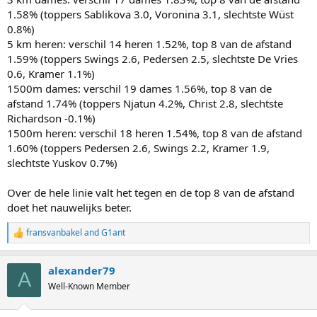
1.58% (toppers Sablikova 3.0, Voronina 3.1, slechtste Wüst
0.8%)
5 km heren: verschil 14 heren 1.52%, top 8 van de afstand
1.59% (toppers Swings 2.6, Pedersen 2.5, slechtste De Vries
0.6, Kramer 1.1%)
1500m dames: verschil 19 dames 1.56%, top 8 van de
afstand 1.74% (toppers Njatun 4.2%, Christ 2.8, slechtste
Richardson -0.1%)
1500m heren: verschil 18 heren 1.54%, top 8 van de afstand
1.60% (toppers Pedersen 2.6, Swings 2.2, Kramer 1.9,
slechtste Yuskov 0.7%)
Over de hele linie valt het tegen en de top 8 van de afstand
doet het nauwelijks beter.
fransvanbakel
and
G1ant
R
e
a
alexander79
c
A
t
Well-Known Member
i
o
n