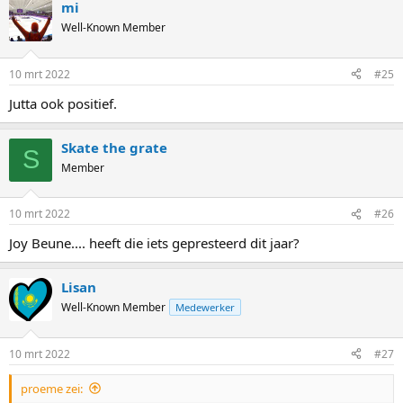
mi
c
t
Well-Known Member
i
o
n
10 mrt 2022
#25
s
:
Jutta ook positief.
Skate the grate
S
Member
10 mrt 2022
#26
Joy Beune.... heeft die iets gepresteerd dit jaar?
Lisan
Well-Known Member
Medewerker
10 mrt 2022
#27
proeme zei: