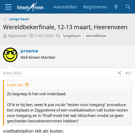
Aanmelden
Registreren
Lange baan
Wereldbekerfinale, 12-13 maart, Heerenveen
T
S
T
Mjøsaman
7 mrt 2022
langebaan
wereldbeker
o
t
a
p
a
g
proeme
i
r
s
c
t
Well-Known Member
s
d
t
a
9 mrt 2022
#21
a
t
r
u
t
m
Lisan zei:
e
Zo begreep ik het ook inderdaad.
r
Of ik er bij ben, weet ik pas na de "testen voor toegang" procedure.
Een zitplaats in Ziggodome of een voetbalstadion valt buiten testen
voor toegang en in Thialf moet het wel. Misschien omdat ze geen
gescheiden bezoekersstromen hebben?
voetbalstadion telt als buiten.