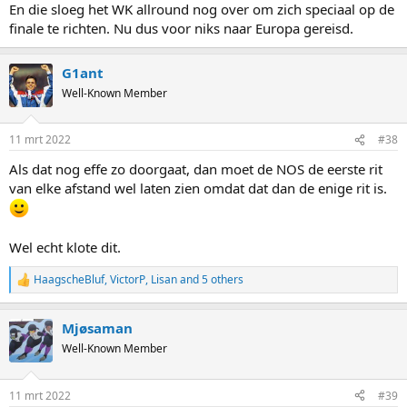
En die sloeg het WK allround nog over om zich speciaal op de
finale te richten. Nu dus voor niks naar Europa gereisd.
G1ant
Well-Known Member
11 mrt 2022
#38
Als dat nog effe zo doorgaat, dan moet de NOS de eerste rit
van elke afstand wel laten zien omdat dat dan de enige rit is.
Wel echt klote dit.
HaagscheBluf
,
VictorP
,
Lisan
and 5 others
R
e
a
Mjøsaman
c
t
Well-Known Member
i
o
n
11 mrt 2022
#39
s