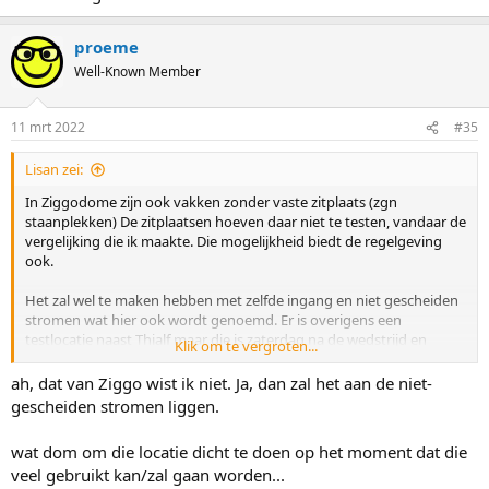
proeme
Well-Known Member
11 mrt 2022
#35
Lisan zei:
In Ziggodome zijn ook vakken zonder vaste zitplaats (zgn
staanplekken) De zitplaatsen hoeven daar niet te testen, vandaar de
vergelijking die ik maakte. Die mogelijkheid biedt de regelgeving
ook.
Het zal wel te maken hebben met zelfde ingang en niet gescheiden
stromen wat hier ook wordt genoemd. Er is overigens een
testlocatie naast Thialf maar die is zaterdag na de wedstrijd en
Klik om te vergroten...
zondag dicht.
ah, dat van Ziggo wist ik niet. Ja, dan zal het aan de niet-
Balen van Leerdam trouwens. Hopelijk blijft het daarbij.
gescheiden stromen liggen.
wat dom om die locatie dicht te doen op het moment dat die
veel gebruikt kan/zal gaan worden...