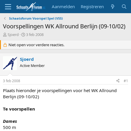
Aanmelden
Registreren
Schaatsforum Voorspel Spel (VSS)
Voorspellingen WK Allround Berlijn (09-10/02)
T
S
Sjoerd
3 feb 2008
o
t
p
Niet open voor verdere reacties.
a
i
r
c
t
Sjoerd
s
d
t
Active Member
a
a
t
r
u
3 feb 2008
#1
t
m
e
Plaats hieronder je voorspellingen voor het WK Allround
r
Berlijn (09-10/02)
Te voorspellen
Dames
500 m