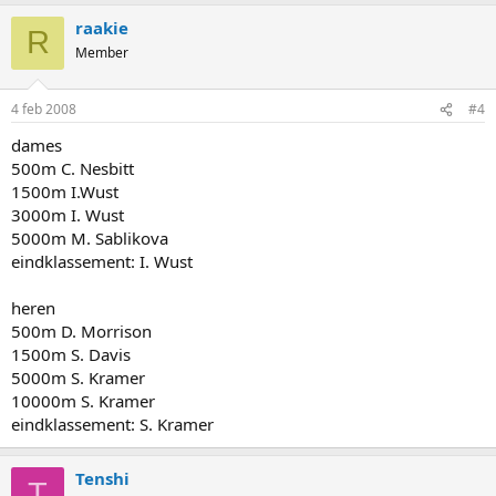
raakie
R
Member
4 feb 2008
#4
dames
500m C. Nesbitt
1500m I.Wust
3000m I. Wust
5000m M. Sablikova
eindklassement: I. Wust
heren
500m D. Morrison
1500m S. Davis
5000m S. Kramer
10000m S. Kramer
eindklassement: S. Kramer
Tenshi
T