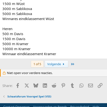
1500 m Wüst
3000 m Sablikova
5000 m Sablikova
Winnares eindklassement Wüst
Heren
500 m Davis
1500 m Davis
5000 m Kramer
10000 m Kramer
Winnaar eindklassement Kramer
Last
1 of 5
Volgende
Niet open voor verdere reacties.
Facebook
X
Bluesky
LinkedIn
Reddit
Pinterest
Tumblr
WhatsApp
E-mail
Li
Share:
Schaatsforum Voorspel Spel (VSS)
Contact Opnemen
Voorwaarden en Regels
Privacybeleid
Help