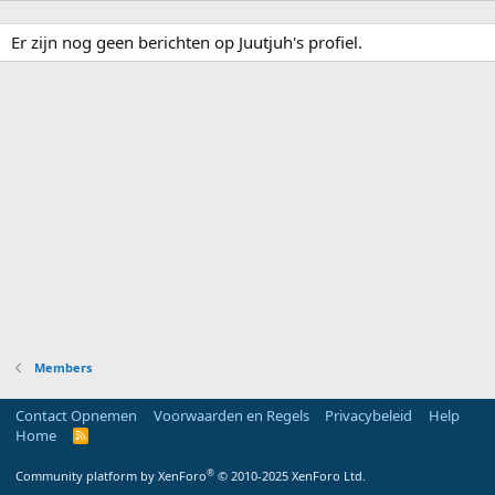
Er zijn nog geen berichten op Juutjuh's profiel.
Members
Contact Opnemen
Voorwaarden en Regels
Privacybeleid
Help
Home
R
S
S
®
Community platform by XenForo
© 2010-2025 XenForo Ltd.