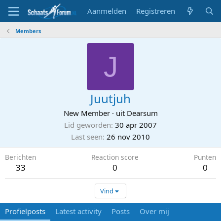
Aanmelden
Registreren
Members
J
Juutjuh
New Member
·
uit
Dearsum
Lid geworden
30 apr 2007
Last seen
26 nov 2010
Berichten
Reaction score
Punten
33
0
0
Vind
Profielposts
Latest activity
Posts
Over mij