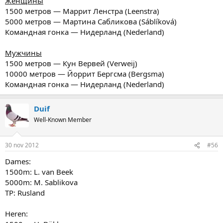
Женщины
1500 метров — Маррит Ленстра (Leenstra)
5000 метров — Мартина Сабликова (Sáblíková)
Командная гонка — Нидерланд (Nederland)
Мужчины
1500 метров — Кун Вервей (Verweij)
10000 метров — Йоррит Бергсма (Bergsma)
Командная гонка — Нидерланд (Nederland)
Duif
Well-Known Member
30 nov 2012
#56
Dames:
1500m: L. van Beek
5000m: M. Sablikova
TP: Rusland
Heren: