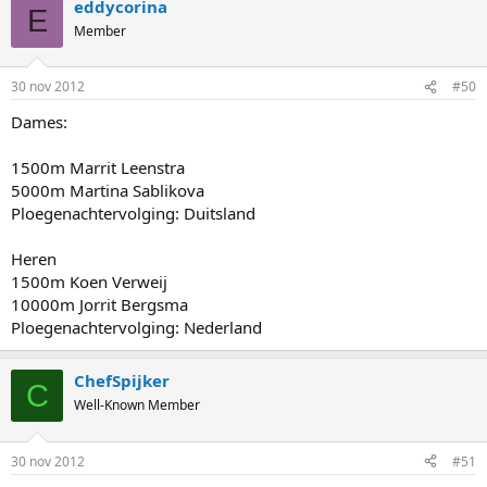
eddycorina
E
Member
30 nov 2012
#50
Dames:
1500m Marrit Leenstra
5000m Martina Sablikova
Ploegenachtervolging: Duitsland
Heren
1500m Koen Verweij
10000m Jorrit Bergsma
Ploegenachtervolging: Nederland
ChefSpijker
C
Well-Known Member
30 nov 2012
#51