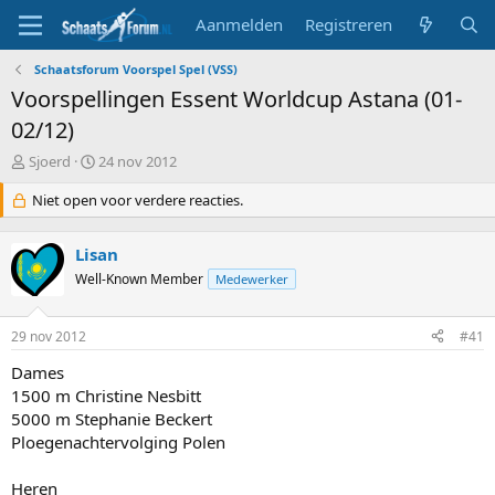
Aanmelden
Registreren
Schaatsforum Voorspel Spel (VSS)
Voorspellingen Essent Worldcup Astana (01-
02/12)
T
S
Sjoerd
24 nov 2012
o
t
p
Niet open voor verdere reacties.
a
i
r
c
t
Lisan
s
d
t
Well-Known Member
a
Medewerker
a
t
r
u
29 nov 2012
#41
t
m
e
Dames
r
1500 m Christine Nesbitt
5000 m Stephanie Beckert
Ploegenachtervolging Polen
Heren