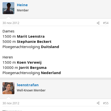
Heine
Member
30 nov 2012
#54
Dames
1500 m
Marit Leenstra
5000 m
Stephanie Beckert
Ploegenachtervolging
Duitsland
Heren
1500 m
Koen Verweij
10000 m
Jorrit Bergsma
Ploegenachtervolging
Nederland
leenstrafan
Well-Known Member
30 nov 2012
#55