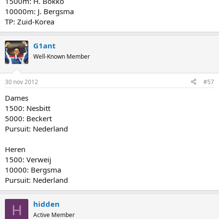
1500m: H. Bökko
10000m: J. Bergsma
TP: Zuid-Korea
G1ant
Well-Known Member
30 nov 2012
#57
Dames
1500: Nesbitt
5000: Beckert
Pursuit: Nederland
Heren
1500: Verweij
10000: Bergsma
Pursuit: Nederland
hidden
H
Active Member