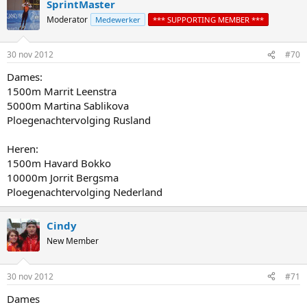
SprintMaster
Moderator
Medewerker
*** SUPPORTING MEMBER ***
30 nov 2012
#70
Dames:
1500m Marrit Leenstra
5000m Martina Sablikova
Ploegenachtervolging Rusland
Heren:
1500m Havard Bokko
10000m Jorrit Bergsma
Ploegenachtervolging Nederland
Cindy
New Member
30 nov 2012
#71
Dames