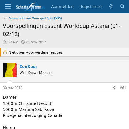
Aanmelden
Registreren
Schaatsforum Voorspel Spel (VSS)
Voorspellingen Essent Worldcup Astana (01-
02/12)
T
S
Sjoerd
24 nov 2012
o
t
p
Niet open voor verdere reacties.
a
i
r
c
t
ZeeKoei
s
d
t
Well-Known Member
a
a
t
r
u
30 nov 2012
#61
t
m
e
Dames
r
1500m Christine Nesbitt
5000m Martina Sablikova
Ploegenachtervolging Canada
Heren