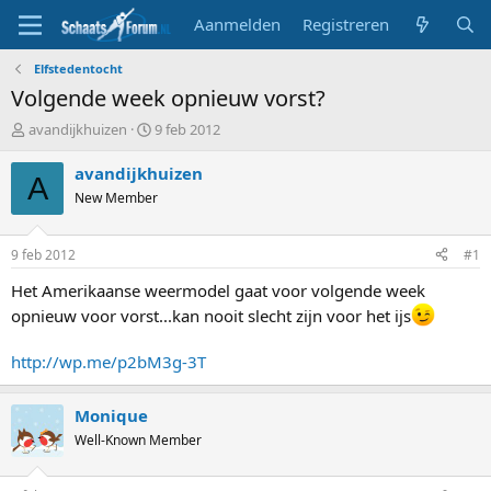
Aanmelden
Registreren
Elfstedentocht
Volgende week opnieuw vorst?
T
S
avandijkhuizen
9 feb 2012
o
t
p
a
avandijkhuizen
A
i
r
New Member
c
t
s
d
t
a
9 feb 2012
#1
a
t
r
u
Het Amerikaanse weermodel gaat voor volgende week
t
m
opnieuw voor vorst...kan nooit slecht zijn voor het ijs
e
r
http://wp.me/p2bM3g-3T
Monique
Well-Known Member