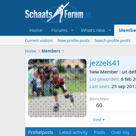
Home
Forums
What's new
Membe
Current visitors
New profile posts
Search profile posts
Home
Members
jezzels41
New Member
·
uit
delf
Lid geworden
6 feb 
Last seen
25 sep 201
Berichten
60
Vind
Profielposts
Latest activity
Posts
Over mij