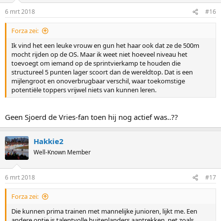
6 mrt 2018
#16
Forza zei:
Ik vind het een leuke vrouw en gun het haar ook dat ze de 500m
mocht rijden op de OS. Maar ik weet niet hoeveel niveau het
toevoegt om iemand op de sprintvierkamp te houden die
structureel 5 punten lager scoort dan de wereldtop. Dat is een
mijlengroot en onoverbrugbaar verschil, waar toekomstige
potentiële toppers vrijwel niets van kunnen leren.
Geen Sjoerd de Vries-fan toen hij nog actief was..??
Hakkie2
Well-Known Member
6 mrt 2018
#17
Forza zei:
Die kunnen prima trainen met mannelijke junioren, lijkt me. Een
andere optie is talentvolle buitenlanders aantrekken, net zoals