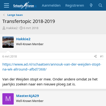
Aanmelden
Registreren
Lange baan
Transfertopic 2018-2019
T
S
Hakkie2
6 mrt 2018
o
t
p
a
Hakkie2
i
r
Well-Known Member
c
t
s
d
t
a
6 mrt 2018
#1
a
t
r
u
https://www.ad.nl/schaatsen/annouk-van-der-weijden-stopt-
t
m
na-wk-allround~afbd7368/
e
r
Van der Weijden stopt er mee. Onder andere omdat ze het
jaarlijks zoeken naar een nieuwe ploeg zat is.
MasterAJA29
M
Well-Known Member