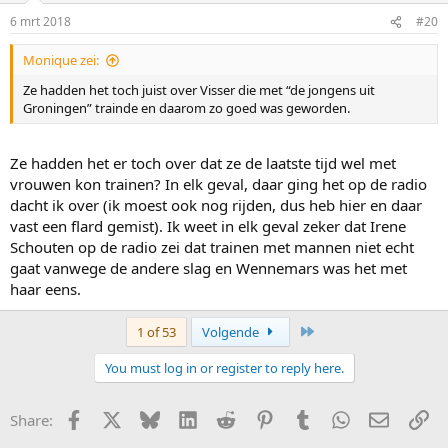
6 mrt 2018
#20
Monique zei:
Ze hadden het toch juist over Visser die met “de jongens uit
Groningen” trainde en daarom zo goed was geworden.
Ze hadden het er toch over dat ze de laatste tijd wel met
vrouwen kon trainen? In elk geval, daar ging het op de radio
dacht ik over (ik moest ook nog rijden, dus heb hier en daar
vast een flard gemist). Ik weet in elk geval zeker dat Irene
Schouten op de radio zei dat trainen met mannen niet echt
gaat vanwege de andere slag en Wennemars was het met
haar eens.
Last
1 of 53
Volgende
You must log in or register to reply here.
Facebook
X
Bluesky
LinkedIn
Reddit
Pinterest
Tumblr
WhatsApp
E-mail
Li
Share: