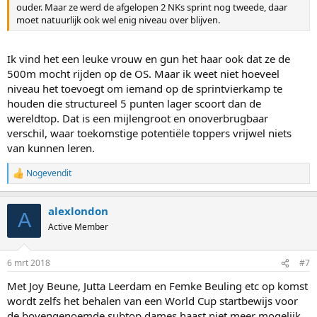
ouder. Maar ze werd de afgelopen 2 NKs sprint nog tweede, daar
moet natuurlijk ook wel enig niveau over blijven.
Ik vind het een leuke vrouw en gun het haar ook dat ze de
500m mocht rijden op de OS. Maar ik weet niet hoeveel
niveau het toevoegt om iemand op de sprintvierkamp te
houden die structureel 5 punten lager scoort dan de
wereldtop. Dat is een mijlengroot en onoverbrugbaar
verschil, waar toekomstige potentiële toppers vrijwel niets
van kunnen leren.
Nogevendit
R
e
a
alexlondon
c
A
t
Active Member
i
o
n
6 mrt 2018
#7
s
:
Met Joy Beune, Jutta Leerdam en Femke Beuling etc op komst
wordt zelfs het behalen van een World Cup startbewijs voor
de bovengenoemde subtop dames haast niet meer mogelijk