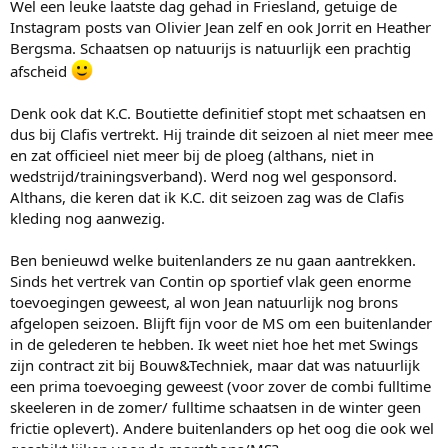
Wel een leuke laatste dag gehad in Friesland, getuige de
Instagram posts van Olivier Jean zelf en ook Jorrit en Heather
Bergsma. Schaatsen op natuurijs is natuurlijk een prachtig
afscheid
Denk ook dat K.C. Boutiette definitief stopt met schaatsen en
dus bij Clafis vertrekt. Hij trainde dit seizoen al niet meer mee
en zat officieel niet meer bij de ploeg (althans, niet in
wedstrijd/trainingsverband). Werd nog wel gesponsord.
Althans, die keren dat ik K.C. dit seizoen zag was de Clafis
kleding nog aanwezig.
Ben benieuwd welke buitenlanders ze nu gaan aantrekken.
Sinds het vertrek van Contin op sportief vlak geen enorme
toevoegingen geweest, al won Jean natuurlijk nog brons
afgelopen seizoen. Blijft fijn voor de MS om een buitenlander
in de gelederen te hebben. Ik weet niet hoe het met Swings
zijn contract zit bij Bouw&Techniek, maar dat was natuurlijk
een prima toevoeging geweest (voor zover de combi fulltime
skeeleren in de zomer/ fulltime schaatsen in de winter geen
frictie oplevert). Andere buitenlanders op het oog die ook wel