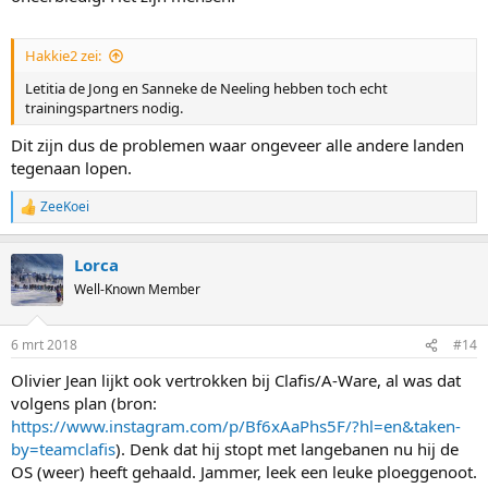
Hakkie2 zei:
Letitia de Jong en Sanneke de Neeling hebben toch echt
trainingspartners nodig.
Dit zijn dus de problemen waar ongeveer alle andere landen
tegenaan lopen.
ZeeKoei
R
e
a
Lorca
c
t
Well-Known Member
i
o
n
6 mrt 2018
#14
s
:
Olivier Jean lijkt ook vertrokken bij Clafis/A-Ware, al was dat
volgens plan (bron:
https://www.instagram.com/p/Bf6xAaPhs5F/?hl=en&taken-
by=teamclafis
). Denk dat hij stopt met langebanen nu hij de
OS (weer) heeft gehaald. Jammer, leek een leuke ploeggenoot.