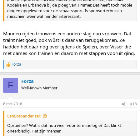
Kodaira en Erbanova bij de ploeg van Timmer. Dat heeft toch mooie
dingen opgeleverd voor de schaatssport. Is sponsortechnisch
misschien weer wat minder interessant.
Mannen rijden trouwens een andere slag dan vrouwen. Dat
traint niet goed, ook Wüst is daar van teruggekomen. Ze
hadden het daar nog over tijdens de Spelen, over Visser die
met dames kon trainen en daarom met stappen vooruit ging.
Forza
R
e
a
Forza
c
F
t
Well-Known Member
i
o
n
6 mrt 2018
#18
s
:
EenBrabander zei:
Opruimen? Wat is dat nou weer voor terminologie? Dat klinkt
oneerbiedig. Het zijn mensen.