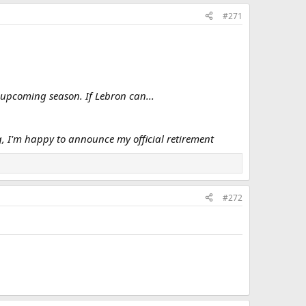
#271
s upcoming season. If Lebron can...
 I'm happy to announce my official retirement
#272