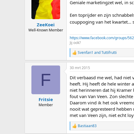
Geniale marketingzet wel, in s
Een toprijder en zijn schnabbel
couppoging van het kwartet... 
ZeeKoei
Well-Known Member
https://www.facebook.com/groups/56
Jij ook?
Svenfan1
and
Tuttifrutti
R
e
a
30 mrt 2015
c
F
t
Dit verbaasd me wel, had niet 
i
o
heeft. Hij heeft de hele winter
n
niet herinneren dat hij Kramer
s
fout van Van Veen. Zon slechte 
:
Fritsie
Daarom vind ik het ook vreemd 
Member
nooit wat gepresteerd hebben 
met van Veen zijn, niet echt lo
Bastiaan83
R
e