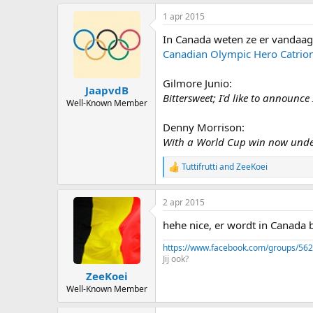
a
1 apr 2015
c
t
In Canada weten ze er vandaag
i
o
Canadian Olympic Hero Catrio
n
s
Gilmore Junio:
:
JaapvdB
Bittersweet; I'd like to announc
Well-Known Member
Denny Morrison:
With a World Cup win now under
Tuttifrutti
and
ZeeKoei
R
e
a
2 apr 2015
c
t
hehe nice, er wordt in Canada bl
i
o
https://www.facebook.com/groups/56
n
Jij ook?
s
:
ZeeKoei
Well-Known Member