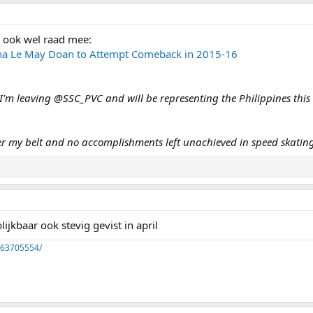
 ook wel raad mee:
na Le May Doan to Attempt Comeback in 2015-16
e I'm leaving @SSC_PVC and will be representing the Philippines thi
 my belt and no accomplishments left unachieved in speed skating,
ijkbaar ook stevig gevist in april
263705554/