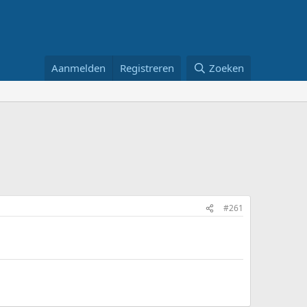
Aanmelden
Registreren
Zoeken
#261