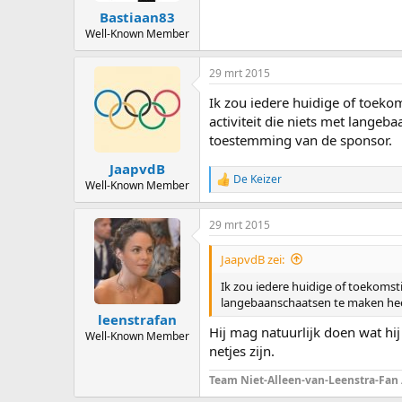
Bastiaan83
Well-Known Member
29 mrt 2015
Ik zou iedere huidige of toeko
activiteit die niets met langeb
toestemming van de sponsor.
JaapvdB
De Keizer
R
Well-Known Member
e
a
29 mrt 2015
c
t
i
JaapvdB zei:
o
n
Ik zou iedere huidige of toekomsti
s
langebaanschaatsen te maken heef
:
leenstrafan
Hij mag natuurlijk doen wat hij 
Well-Known Member
netjes zijn.
Team Niet-Alleen-van-Leenstra-Fan