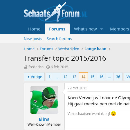
Home
Forums
What's new
Members
New posts
Search forums
Home
Forums
Wedstrijden
Lange baan
Transfer topic 2015/2016
T
S
frederica
6 feb 2015
o
t
Vorige
1
…
12
13
14
15
16
…
36
V
p
a
i
r
c
t
29 mrt 2015
s
d
Koen Verweij wil naar de Olymp
t
a
a
t
Hij gaat meetrainen met de nat
r
u
t
m
Van schaatsen word ik blij!
Elina
e
r
Well-Known Member