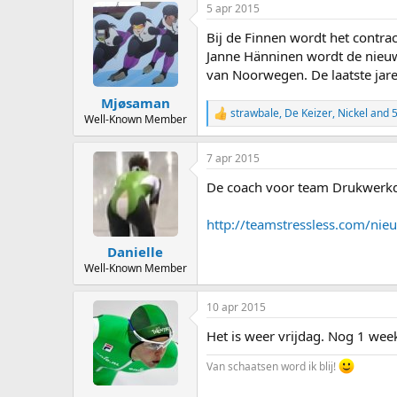
5 apr 2015
Bij de Finnen wordt het contrac
Janne Hänninen wordt de nieuwe
van Noorwegen. De laatste jaren
Mjøsaman
strawbale
,
De Keizer
,
Nickel
and 5
R
Well-Known Member
e
a
7 apr 2015
c
t
De coach voor team Drukwerkdea
i
o
n
http://teamstressless.com/nieu
s
:
Danielle
Well-Known Member
10 apr 2015
Het is weer vrijdag. Nog 1 we
Van schaatsen word ik blij!