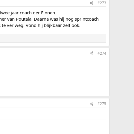
#273
 twee jaar coach der Finnen.
ner van Poutala. Daarna was hij nog sprintcoach
te ver weg. Vond hij blijkbaar zelf ook.
#274
#275