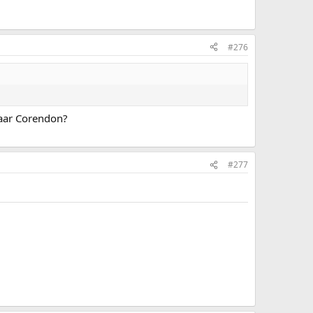
#276
 naar Corendon?
#277