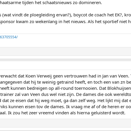
chaatsarme tijden het schaatsnieuws zo domineren.
s (wat vindt de ploegleiding ervan?), boycot de coach het EK?, kro
sponsor kwam zo wekenlang in het nieuws. Als het sportief niet h
263705554/
verwacht dat Koen Verweij geen vertrouwen had in Jan van Veen.
 aangegeven dat hij te weinig getraind heeft, en toch een van zn
 heeft kunnen bedreigen op all-round toernooien. Dat Blokhuijsen
trainer zal van Veen dus wel niet zijn. De dames die ook wereldtop
dat ze eisen dat hij weg moet, ga dan zelf weg. Het lijkt mij dat
niks kunnen eisen tov de dames. Ik vraag me af of de heren er 
yaal. Ik zou het zeer vreemd vinden als hierna geluisterd wordt.