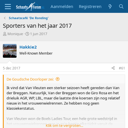
Aanmelden
Registreren
Schaatscafé 'De Ronding'
Sporters van het jaar 2017
T
S
Monique
1 jun 2017
o
t
p
a
Hakkie2
i
r
Well-Known Member
c
t
s
d
t
a
5 dec 2017
#61
a
t
r
u
De Goudsche Doorloper zei:
t
m
e
Ik vind dat Van Vleuten een sterker seizoen heeft gereden dan Van
r
der Breggen. Natuurlijk, Van der Breggen won de Giro Rosa en het
drieluik AGR, WP, LBL, maar die laatste drie koersen zijn nog relatief
nieuw in het vrouwenwielrennen. Ze hebben nog geen
klassiekerstatus.
Van Vleuten won de Boels Ladies Tour, een hele grote wedstrijd in
het vrouwenwielrennen, was in zo'n beetje elke tijdrit veruit de
Klik om te vergroten...