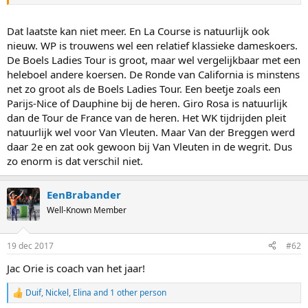
beste en was ook bergop verreweg de sterkste dame. Verder werd
ze natuurlijk wereldkampioen tijdrijden en daarnaast nog vierde in
de wegwedstrijd. Tot slot schreef ze op imponerende wijze La
Dat laatste kan niet meer. En La Course is natuurlijk ook
Course op haar naam. Als je het mij vraagt verdient zij zowel de prijs
nieuw. WP is trouwens wel een relatief klassieke dameskoers.
voor Wielrenster als Sportvrouw van het Jaar.
De Boels Ladies Tour is groot, maar wel vergelijkbaar met een
heleboel andere koersen. De Ronde van California is minstens
net zo groot als de Boels Ladies Tour. Een beetje zoals een
Parijs-Nice of Dauphine bij de heren. Giro Rosa is natuurlijk
dan de Tour de France van de heren. Het WK tijdrijden pleit
natuurlijk wel voor Van Vleuten. Maar Van der Breggen werd
daar 2e en zat ook gewoon bij Van Vleuten in de wegrit. Dus
zo enorm is dat verschil niet.
EenBrabander
Well-Known Member
19 dec 2017
#62
Jac Orie is coach van het jaar!
Duif
,
Nickel
,
Elina
and 1 other person
R
e