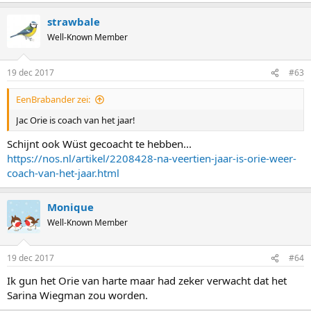
a
strawbale
c
t
Well-Known Member
i
o
n
19 dec 2017
#63
s
:
EenBrabander zei:
Jac Orie is coach van het jaar!
Schijnt ook Wüst gecoacht te hebben...
https://nos.nl/artikel/2208428-na-veertien-jaar-is-orie-weer-
coach-van-het-jaar.html
Monique
Well-Known Member
19 dec 2017
#64
Ik gun het Orie van harte maar had zeker verwacht dat het
Sarina Wiegman zou worden.