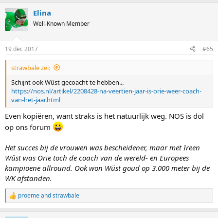
Elina
Well-Known Member
19 dec 2017
#65
strawbale zei:
Schijnt ook Wüst gecoacht te hebben...
https://nos.nl/artikel/2208428-na-veertien-jaar-is-orie-weer-coach-
van-het-jaar.html
Even kopiëren, want straks is het natuurlijk weg. NOS is dol
op ons forum
Het succes bij de vrouwen was bescheidener, maar met Ireen
Wüst was Orie toch de coach van de wereld- en Europees
kampioene allround. Ook won Wüst goud op 3.000 meter bij de
WK afstanden.
proeme
and
strawbale
R
e
a