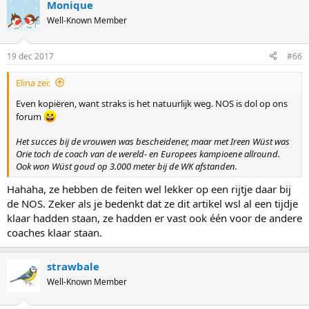
Monique
c
t
Well-Known Member
i
o
n
19 dec 2017
#66
s
:
Elina zei:
Even kopiëren, want straks is het natuurlijk weg. NOS is dol op ons
forum
Het succes bij de vrouwen was bescheidener, maar met Ireen Wüst was
Orie toch de coach van de wereld- en Europees kampioene allround.
Ook won Wüst goud op 3.000 meter bij de WK afstanden.
Hahaha, ze hebben de feiten wel lekker op een rijtje daar bij
de NOS. Zeker als je bedenkt dat ze dit artikel wsl al een tijdje
klaar hadden staan, ze hadden er vast ook één voor de andere
coaches klaar staan.
strawbale
Well-Known Member