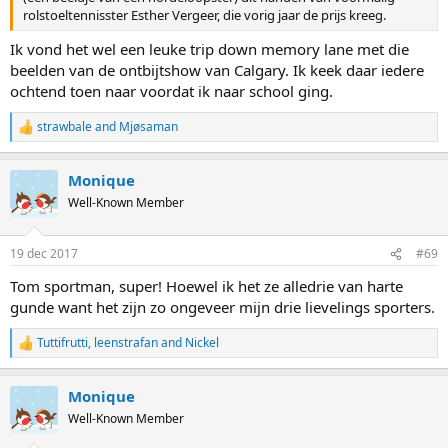
rolstoeltennisster Esther Vergeer, die vorig jaar de prijs kreeg.
Ik vond het wel een leuke trip down memory lane met die
beelden van de ontbijtshow van Calgary. Ik keek daar iedere
ochtend toen naar voordat ik naar school ging.
strawbale
and
Mjøsaman
R
e
a
Monique
c
t
Well-Known Member
i
o
n
19 dec 2017
#69
s
:
Tom sportman, super! Hoewel ik het ze alledrie van harte
gunde want het zijn zo ongeveer mijn drie lievelings sporters.
Tuttifrutti
,
leenstrafan
and
Nickel
R
e
a
Monique
c
t
Well-Known Member
i
o