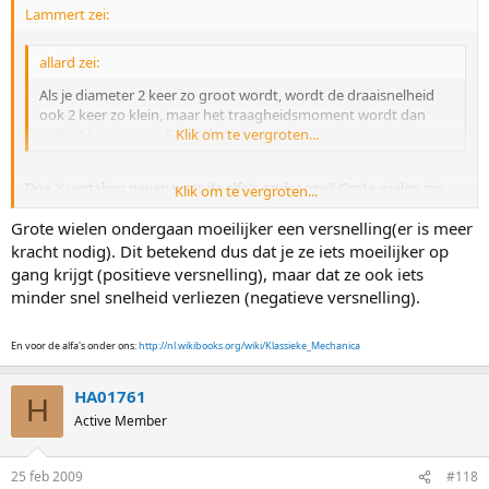
Lammert zei:
allard zei:
Als je diameter 2 keer zo groot wordt, wordt de draaisnelheid
ook 2 keer zo klein, maar het traagheidsmoment wordt dan
gelijk 4 keer groter. Dat is de truc.
Klik om te vergroten...
Doe 's vertaling geven voor de alfa's onder ons? Grote wielen zijn
Klik om te vergroten...
dus... sneller, maar moeilijker op snelheid te krijgen?
Grote wielen ondergaan moeilijker een versnelling(er is meer
kracht nodig). Dit betekend dus dat je ze iets moeilijker op
gang krijgt (positieve versnelling), maar dat ze ook iets
minder snel snelheid verliezen (negatieve versnelling).
En voor de alfa's onder ons:
http://nl.wikibooks.org/wiki/Klassieke_Mechanica
HA01761
H
Active Member
25 feb 2009
#118