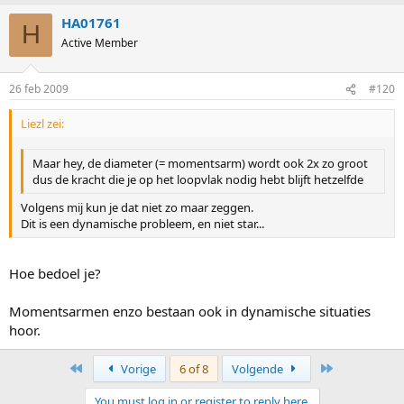
HA01761
H
Active Member
26 feb 2009
#120
Liezl zei:
Maar hey, de diameter (= momentsarm) wordt ook 2x zo groot
dus de kracht die je op het loopvlak nodig hebt blijft hetzelfde
Volgens mij kun je dat niet zo maar zeggen.
Dit is een dynamische probleem, en niet star...
Hoe bedoel je?
Momentsarmen enzo bestaan ook in dynamische situaties
hoor.
First
Last
Vorige
6 of 8
Volgende
You must log in or register to reply here.