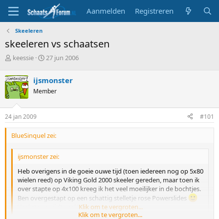
Aanmelden
Registreren
Skeeleren
skeeleren vs schaatsen
T
S
keessie
27 jun 2006
o
t
p
a
ijsmonster
i
r
Member
c
t
s
d
t
a
24 jan 2009
#101
a
t
r
u
BlueSinquel zei:
t
m
e
r
ijsmonster zei:
Heb overigens in de goeie ouwe tijd (toen iedereen nog op 5x80
wielen reed) op Viking Gold 2000 skeeler gereden, maar toen ik
over stapte op 4x100 kreeg ik het veel moeilijker in de bochtjes.
Ben overgestapt op een schattig stelletje rose Powerslides
Veel steun; rijdt veel beter.
Klik om te vergroten...
Klik om te vergroten...