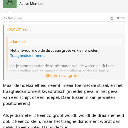
A
Active Member
25 feb 2009
#115
HA01761 zei:
allard zei:
Het antwoord op de discussie grote vs kleine wielen:
Traagheidsmoment.
Als je aanneemt dat de totale massa van de wielen gelijk is, en
de verdeling van de massa niet significant anders is, kan je
Klik om te vergroten...
concluderen dat het kleinere wiel inderdaad sneller versneld
kan worden, of anders gezegd: er moet een grotere kracht
Maar de hoeksnelheid neemt lineair toe met de straal, en het
worden geleverd, om het wiel dezelfde draaisnelheid te geven.
Klik om te vergroten...
traagheidsmoment kwadratisch.(in ieder geval in het geval
van een schijf, of een hoepel. Daar tussenin kan je wielen
Alleen bij dezelfde skeelersnelheid maakt een groter wiel ook
positioneren.)
minder omwentelingen per seconde, waarmee het toegenomen
traagheidsmoment weer bijna gecompenseerd wordt. Het enige
Als je diameter 2 keer zo groot wordt, wordt de draaisnelheid
wat overblijft is dat grotere wielen iets zwaarder zijn. (maar je hebt
ook 2 keer zo klein, maar het traagheidsmoment wordt dan
er maar 4 van, itt 5 wanneer je op 80 of 84 mm rijdt)
gelijk 4 keer groter. Dat is de truc.