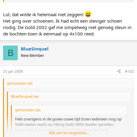
Je wilt zeggen dat (5) kleinere wieltjes beter rijd dan 4 grote?? Dat is
Lol; dat wilde ik helemaal niet zeggen!
een hele gewaagde uitspraak, aangezien iedereen met de neus naar
Het ging over schoenen. Ik had echt een steviger schoen
11cm staat, wat straks misschien zelfs 12cm wordt.. Welke
nodig. De Gold 2002 gaf me simpelweg niet genoeg steun in
voordelen zie jij in kleinere wieltjes? het overstappen gaat, zoals je
de bochten toen ik eenmaal op 4x100 reed.
zei, al makkelijker. Doordat je lager bij de grond zit denk ik dan.
Welke voordelen bied het nog meer denk je?
BlueSinquel
B
New Member
25 jan 2009
#102
ijsmonster zei:
BlueSinquel zei:
ijsmonster zei:
Heb overigens in de goeie ouwe tijd (toen iedereen nog op
5x80 wielen reed) op Viking Gold 2000 skeeler gereden,
maar toen ik over stapte op 4x100 kreeg ik het veel
Klik om te vergroten...
moeilijker in de bochtjes. Ben overgestapt op een schattig