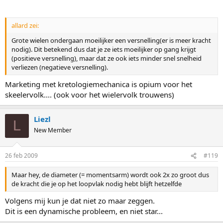
allard zei:
Grote wielen ondergaan moeilijker een versnelling(er is meer kracht
nodig). Dit betekend dus dat je ze iets moeilijker op gang krijgt
(positieve versnelling), maar dat ze ook iets minder snel snelheid
verliezen (negatieve versnelling).
Marketing met kretologiemechanica is opium voor het
skeelervolk.... (ook voor het wielervolk trouwens)
Liezl
L
New Member
26 feb 2009
#119
Maar hey, de diameter (= momentsarm) wordt ook 2x zo groot dus
de kracht die je op het loopvlak nodig hebt blijft hetzelfde
Volgens mij kun je dat niet zo maar zeggen.
Dit is een dynamische probleem, en niet star...