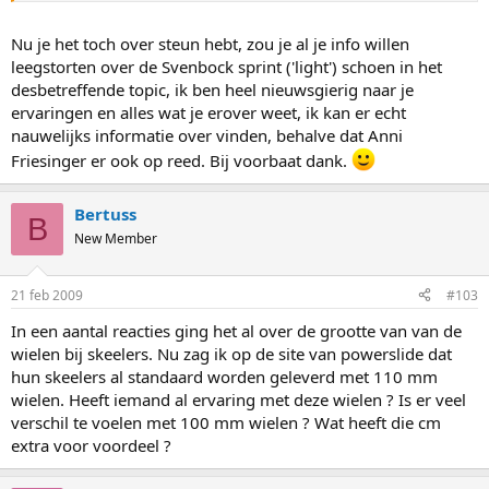
stelletje rose Powerslides
Klik om te vergroten...
Veel steun; rijdt veel beter.
Klik om te vergroten...
Nu je het toch over steun hebt, zou je al je info willen
leegstorten over de Svenbock sprint ('light') schoen in het
Lol; dat wilde ik helemaal niet zeggen!
desbetreffende topic, ik ben heel nieuwsgierig naar je
Je wilt zeggen dat (5) kleinere wieltjes beter rijd dan 4 grote??
Het ging over schoenen. Ik had echt een steviger schoen nodig. De
Dat is een hele gewaagde uitspraak, aangezien iedereen met de
ervaringen en alles wat je erover weet, ik kan er echt
Gold 2002 gaf me simpelweg niet genoeg steun in de bochten toen
neus naar 11cm staat, wat straks misschien zelfs 12cm wordt..
nauwelijks informatie over vinden, behalve dat Anni
ik eenmaal op 4x100 reed.
Welke voordelen zie jij in kleinere wieltjes? het overstappen
Friesinger er ook op reed. Bij voorbaat dank.
gaat, zoals je zei, al makkelijker. Doordat je lager bij de grond zit
denk ik dan. Welke voordelen bied het nog meer denk je?
Bertuss
B
New Member
21 feb 2009
#103
In een aantal reacties ging het al over de grootte van van de
wielen bij skeelers. Nu zag ik op de site van powerslide dat
hun skeelers al standaard worden geleverd met 110 mm
wielen. Heeft iemand al ervaring met deze wielen ? Is er veel
verschil te voelen met 100 mm wielen ? Wat heeft die cm
extra voor voordeel ?