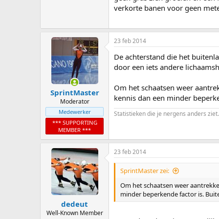
verkorte banen voor geen met
23 feb 2014
De achterstand die het buitenl
door een iets andere lichaamsh
Om het schaatsen weer aantrek
SprintMaster
kennis dan een minder beperken
Moderator
Medewerker
Statistieken die je nergens anders ziet.
*** SUPPORTING
MEMBER ***
23 feb 2014
SprintMaster zei:
Om het schaatsen weer aantrekkel
minder beperkende factor is. Buit
dedeut
Well-Known Member