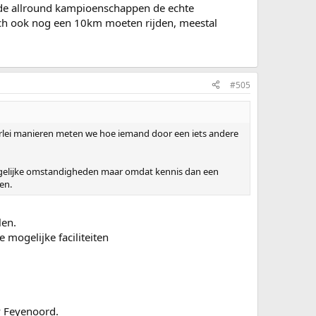
p de allround kampioenschappen de echte
toch ook nog een 10km moeten rijden, meestal
#505
lerlei manieren meten we hoe iemand door een iets andere
ongelijke omstandigheden maar omdat kennis dan een
en.
len.
 mogelijke faciliteiten
bv Feyenoord.