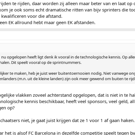
den te rijden, daar worden zij alleen maar beter van en laat o
kom je ook soms echt dramatische ritten van bijv sprinters die 
 kwalificeren voor die afstand.
l een EK allround hebt maar geen EK afstanden.
 nu opgelopen heeft ligt denk ik vooral in de technologische kennis. Op al
halen. Dit speelt vooral op de sprintnummers.
ijker te maken, heb je juist weer buitentoernooien nodig. Niet vanwege 
enlanders (m.n. uit de kleine landen) zijn ook meer gewend om buiten te rijd
gelijke vlakken zoveel achterstand opgelopen, dat is niet in te ha
nologische kennis beschikbaar, heeft veel sponsors, veel geld, alle
gen op?
haatsers niet, je gaat juist krijgen dat ze 1 voor 1 af gaan haken.
r het is alsof FC Barcelona in dezelfde competitie speelt tegen 