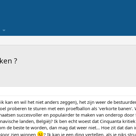
ken ?
ik kan en wil het niet anders zeggen), het zijn weer de bestuurde
oel proberen te sturen met een proefballon als 'verkorte banen'.
aatsen succesvoller en populairder te maken van onderop door fa
avische landen, België)? Ik ben echt woest dat Cinquanta kritie
 de beste te worden, dan mag dat weer niet... Hoe zit dat dan in
 Noor zien winnen
? Ik kan je een ding vertellen, als je niks s