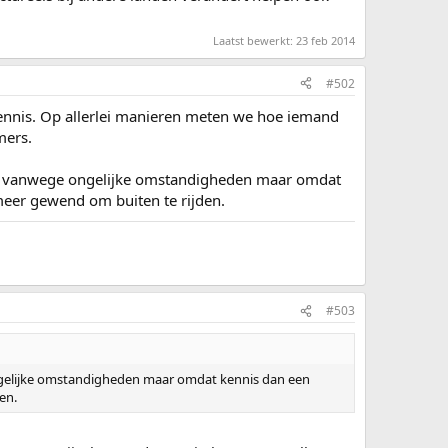
Laatst bewerkt:
23 feb 2014
#502
 kennis. Op allerlei manieren meten we hoe iemand
mers.
iet vanwege ongelijke omstandigheden maar omdat
 meer gewend om buiten te rijden.
#503
ongelijke omstandigheden maar omdat kennis dan een
en.