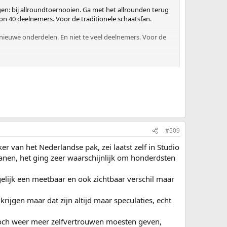
en: bij allroundtoernooien. Ga met het allrounden terug
oon 40 deelnemers. Voor de traditionele schaatsfan.
nieuwe onderdelen. En niet te veel deelnemers. Voor de
e Ashes wordt gedaan. En een WK 20-20, wat veel sneller en
#509
r van het Nederlandse pak, zei laatst zelf in Studio
anen, het ging zeer waarschijnlijk om honderdsten
lijk een meetbaar en ook zichtbaar verschil maar
rijgen maar dat zijn altijd maar speculaties, echt
toch weer meer zelfvertrouwen moesten geven,