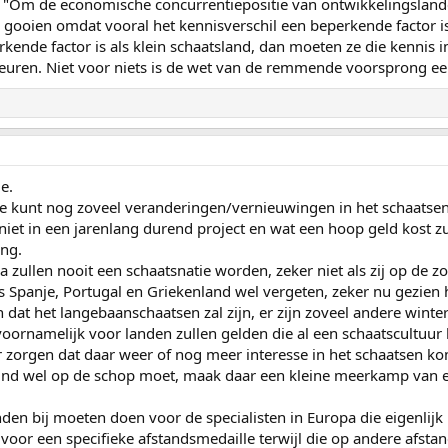
 "Om de economische concurrentiepositie van ontwikkelingslande
ooien omdat vooral het kennisverschil een beperkende factor is"
kende factor is als klein schaatsland, dan moeten ze die kennis i
beuren. Niet voor niets is de wet van de remmende voorsprong ee
e.
 je kunt nog zoveel veranderingen/vernieuwingen in het schaatse
 niet in een jarenlang durend project en wat een hoop geld kost zu
ing.
ia zullen nooit een schaatsnatie worden, zeker niet als zij op de
s Spanje, Portugal en Griekenland wel vergeten, zeker nu gezien h
 dat het langebaanschaatsen zal zijn, er zijn zoveel andere winte
oornamelijk voor landen zullen gelden die al een schaatscultuur
 zorgen dat daar weer of nog meer interesse in het schaatsen ko
ound wel op de schop moet, maak daar een kleine meerkamp van e
anden bij moeten doen voor de specialisten in Europa die eigenlij
voor een specifieke afstandsmedaille terwijl die op andere afs