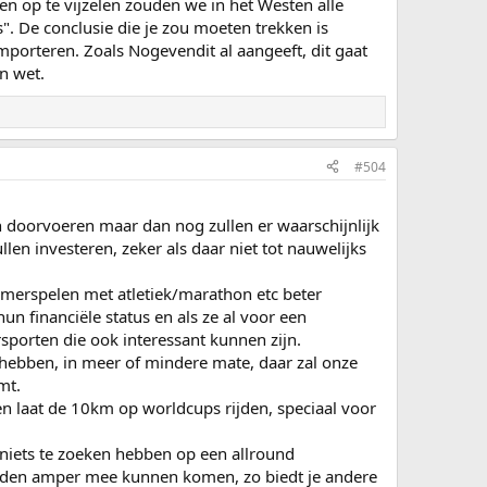
n op te vijzelen zouden we in het Westen alle
. De conclusie die je zou moeten trekken is
mporteren. Zoals Nogevendit al aangeeft, dit gaat
n wet.
#504
n doorvoeren maar dan nog zullen er waarschijnlijk
llen investeren, zeker als daar niet tot nauwelijks
 zomerspelen met atletiek/marathon etc beter
un financiële status en als ze al voor een
rsporten die ook interessant kunnen zijn.
 hebben, in meer of mindere mate, daar zal onze
mt.
n laat de 10km op worldcups rijden, speciaal voor
k niets te zoeken hebben op een allround
tanden amper mee kunnen komen, zo biedt je andere