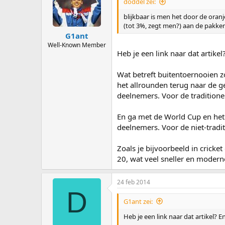
doddel zei:
blijkbaar is men het door de oran
(tot 3%, zegt men?) aan de pakken 
G1ant
Well-Known Member
Heb je een link naar dat artik
Wat betreft buitentoernooien z
het allrounden terug naar de g
deelnemers. Voor de traditione
En ga met de World Cup en het 
deelnemers. Voor de niet-tradi
Zoals je bijvoorbeeld in cricke
20, wat veel sneller en moderne
24 feb 2014
D
G1ant zei:
Heb je een link naar dat artikel