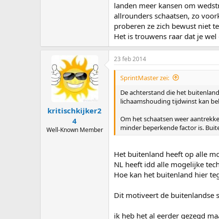
landen meer kansen om wedstrij
allrounders schaatsen, zo voor
proberen ze zich bewust niet te
Het is trouwens raar dat je we
23 feb 2014
SprintMaster zei:
De achterstand die het buitenland
lichaamshouding tijdwinst kan be
kritischkijker2
Om het schaatsen weer aantrekkel
4
minder beperkende factor is. Buit
Well-Known Member
Het buitenland heeft op alle mo
NL heeft idd alle mogelijke tech
Hoe kan het buitenland hier te
Dit motiveert de buitenlandse sc
ik heb het al eerder gezegd maa