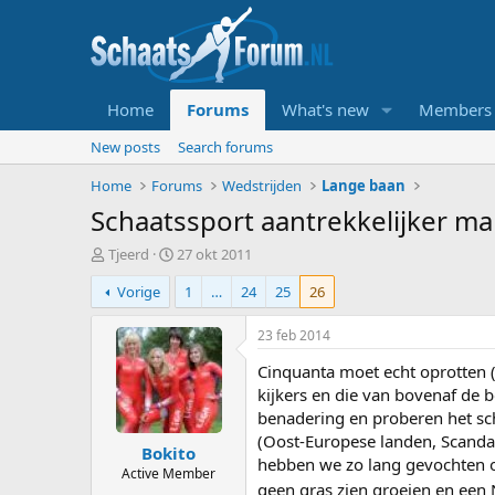
Home
Forums
What's new
Members
New posts
Search forums
Home
Forums
Wedstrijden
Lange baan
Schaatssport aantrekkelijker ma
T
S
Tjeerd
27 okt 2011
o
t
Vorige
1
…
24
25
26
p
a
i
r
c
t
23 feb 2014
s
d
Cinquanta moet echt oprotten (
t
a
a
t
kijkers en die van bovenaf de b
r
u
benadering en proberen het sch
t
m
(Oost-Europese landen, Scandan
Bokito
e
hebben we zo lang gevochten om
r
Active Member
geen gras zien groeien en een