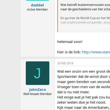
Wat betreft buitentoernooien zoal
doddel
naar de geschiedenis van het scha
Active Member
En ga met de World Cup en het WK 
niet-traditioenele schaatsfan. Jo
Zoals je bijvoorbeeld in cricket o
moderner is.
helemaal voor!
hier is de link:
http://www.sta
24 feb 2014
J
Wat een onzin om een groot deel
Sportwinter dat de winst door 
maar geen tienden van second
Vroeger toen men van de wolle
JohnZero
dat is nu niet meer.
Well-Known Member
Het enige wat je het pak zou ku
zeker weten doe je het nooit.
Kijk maar naar de Amerikanen,