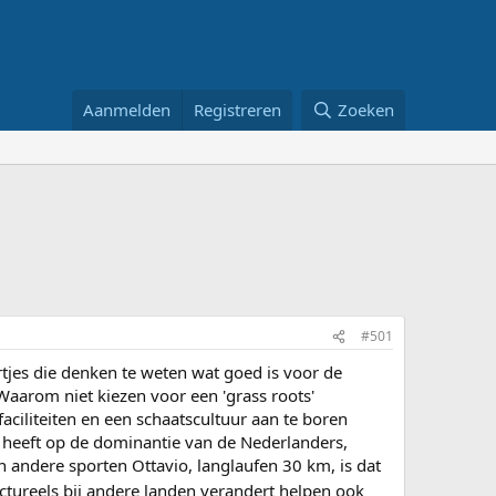
Aanmelden
Registreren
Zoeken
#501
rtjes die denken te weten wat goed is voor de
 Waarom niet kiezen voor een 'grass roots'
ciliteiten en een schaatscultuur aan te boren
k heeft op de dominantie van de Nederlanders,
 andere sporten Ottavio, langlaufen 30 km, is dat
tructureels bij andere landen verandert helpen ook