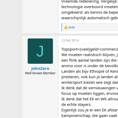
Vreemde redenering. Vergelijk:
technologie overboord moeten g
omgekeerd: als kennis de beper
waarschijnlijk automatisch ge
jaap
R
e
a
23 feb 2014
c
J
t
Topsport=(veel)geld=commerci
i
o
We moeten realistisch blijven,
n
een flink aantal landen zijn die
s
animo voor is onder de bevolk
:
JohnZero
Landen als bijv Ethiopië of Ken
Well-Known Member
presteren, ook kun je landen al
wintersport kiezen wie zegt dan
Ik denk dat de vernieuwingen v
focus op moeten liggen, ervoor
Ik denk dat het EK en WK allr
de echte stayers.
Eigenlijk zou je er een EK afst
kampioenschap, die gaan vaak 