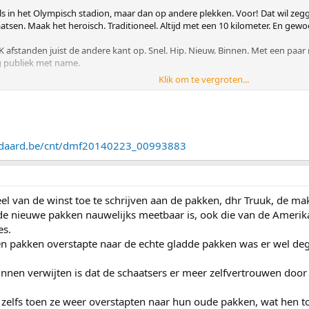
s in het Olympisch stadion, maar dan op andere plekken. Voor! Dat wil zegg
atsen. Maak het heroisch. Traditioneel. Altijd met een 10 kilometer. En gew
afstanden juist de andere kant op. Snel. Hip. Nieuw. Binnen. Met een paar 
ng publiek met name.
Klik om te vergroten...
ok duidelijk die tweedeling hebt tussen het traditioenele cricket zoals bij Th
ndaard.be/cnt/dmf20140223_00993883
 van de winst toe te schrijven aan de pakken, dhr Truuk, de make
de nieuwe pakken nauwelijks meetbaar is, ook die van de Amerik
es.
n pakken overstapte naar de echte gladde pakken was er wel dege
nnen verwijten is dat de schaatsers er meer zelfvertrouwen door k
 zelfs toen ze weer overstapten naar hun oude pakken, wat hen 