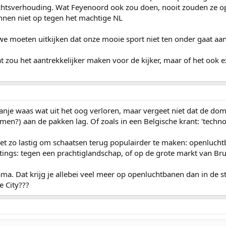
achtsverhouding. Wat Feyenoord ook zou doen, nooit zouden ze o
nnen niet op tegen het machtige NL
 moeten uitkijken dat onze mooie sport niet ten onder gaat aan 
t zou het aantrekkelijker maken voor de kijker, maar of het ook e
ranje waas wat uit het oog verloren, maar vergeet niet dat de do
 men?) aan de pakken lag. Of zoals in een Belgische krant: 'techn
 niet zo lastig om schaatsen terug populairder te maken: openluch
ttings: tegen een prachtiglandschap, of op de grote markt van Br
. Dat krijg je allebei veel meer op openluchtbanen dan in de ste
e City???