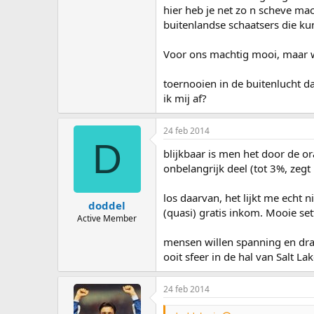
hier heb je net zo n scheve m
buitenlandse schaatsers die ku
Voor ons machtig mooi, maar we
toernooien in de buitenlucht da
ik mij af?
24 feb 2014
D
blijkbaar is men het door de o
onbelangrijk deel (tot 3%, zegt
los daarvan, het lijkt me echt
doddel
(quasi) gratis inkom. Mooie se
Active Member
mensen willen spanning en drama
ooit sfeer in de hal van Salt Lak
24 feb 2014