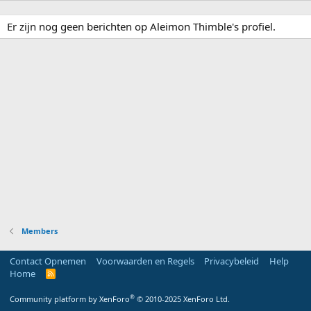
Er zijn nog geen berichten op Aleimon Thimble's profiel.
Members
Contact Opnemen
Voorwaarden en Regels
Privacybeleid
Help
Home
R
S
S
®
Community platform by XenForo
© 2010-2025 XenForo Ltd.