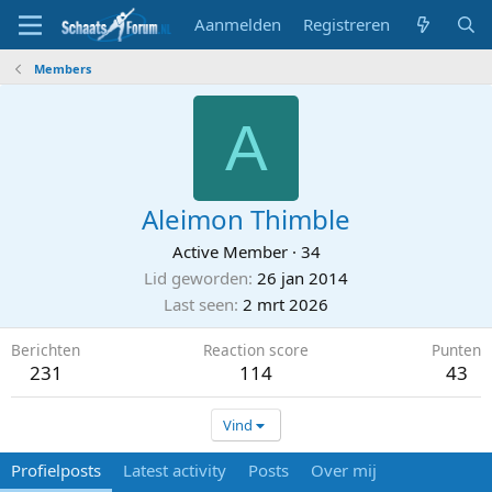
Aanmelden
Registreren
Members
A
Aleimon Thimble
Active Member
·
34
Lid geworden
26 jan 2014
Last seen
2 mrt 2026
Berichten
Reaction score
Punten
231
114
43
Vind
Profielposts
Latest activity
Posts
Over mij