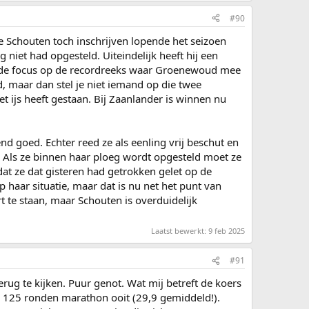
#90
e Schouten toch inschrijven lopende het seizoen
g niet had opgesteld. Uiteindelijk heeft hij een
n de focus op de recordreeks waar Groenewoud mee
, maar dan stel je niet iemand op die twee
 ijs heeft gestaan. Bij Zaanlander is winnen nu
nd goed. Echter reed ze als eenling vrij beschut en
. Als ze binnen haar ploeg wordt opgesteld moet ze
t ze dat gisteren had getrokken gelet op de
 haar situatie, maar dat is nu net het punt van
 te staan, maar Schouten is overduidelijk
Laatst bewerkt:
9 feb 2025
#91
ug te kijken. Puur genot. Wat mij betreft de koers
ste 125 ronden marathon ooit (29,9 gemiddeld!).