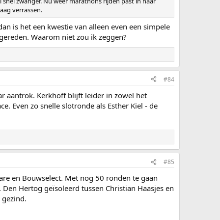
el snel zwanger. Nu weer marathons rijden past in haar
raag verrassen.
dan is het een kwestie van alleen even een simpele
 gereden. Waarom niet zou ik zeggen?
#84
antrok. Kerkhoff blijft leider in zowel het
 Even zo snelle slotronde als Esther Kiel - de
#85
are en Bouwselect. Met nog 50 ronden te gaan
e. Den Hertog geïsoleerd tussen Christian Haasjes en
 gezind.