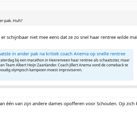
der-pak. Huh?
er schijnbaar niet mee eens dat ze zo snel haar rentree wilde ma
atste in ander pak na kritiek coach Anema op snelle rentree
aterdag bij een marathon in Heerenveen haar rentree als schaatsster, maar
 van Team Albert Heijn Zaanlander. Coach Jillert Anema vond de comeback te
evoudig olympisch kampioen moest improviseren.
n één van zijn andere dames opofferen voor Schouten. Op zich k