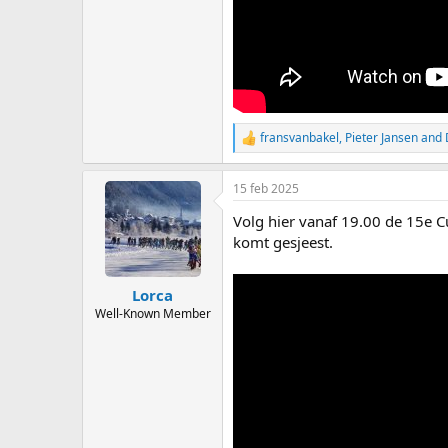
fransvanbakel
,
Pieter Jansen
and
R
e
a
15 feb 2025
c
t
Volg hier vanaf 19.00 de 15e 
i
o
komt gesjeest.
n
s
:
Lorca
Well-Known Member