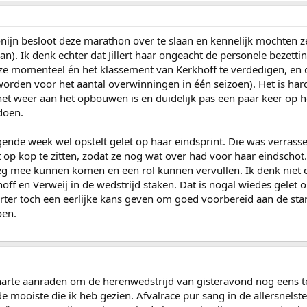
onijn besloot deze marathon over te slaan en kennelijk mochten z
an). Ik denk echter dat Jillert haar ongeacht de personele bezettin
 ze momenteel én het klassement van Kerkhoff te verdedigen, e
worden voor het aantal overwinningen in één seizoen). Het is hard
et weer aan het opbouwen is en duidelijk pas een paar keer op het
doen.
ende week wel opstelt gelet op haar eindsprint. Die was verrasse
 op kop te zitten, zodat ze nog wat over had voor haar eindschot
g mee kunnen komen en een rol kunnen vervullen. Ik denk niet da
f en Verweij in de wedstrijd staken. Dat is nogal wiedes gelet op
ter toch een eerlijke kans geven om goed voorbereid aan de start
oen.
arte aanraden om de herenwedstrijd van gisteravond nog eens ter
de mooiste die ik heb gezien. Afvalrace pur sang in de allersnel