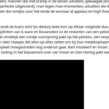
eën; mannen die met kramp in de benen uitvallen; gewaagde plo
 perfectie uitgevoerd); man tegen man-momenten; uitvallers die tij
iek die rondjes voor het einde de winnaar al applaus en high five
ndt de koers echt los dankzij twee kort op elkaar volgende duo-a
ijdritten van A-ware en Bouwselect vs de restanten van een pelo
n eindelijk een rondje voorsprong pakt op het peloton, een ver
 en later Haasjes die alles-op-alles zetten om bij hun medekoplo
pleet moegestreden nog onderuit gaat. Bart Hoolwerf en Visser p
 leiding in het klassement over van Visser en Den Hertog pakt ee