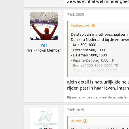
Ze was echt al wel minder goed
7 feb 2025
Yuskov zei:
De stap van marathonschaatsen naar
Dan zou Nederland bij de vrouwen 
- Kok 500, 1000
mi
- Leerdam 500, 1000
Well-Known Member
- Daleman 1000, 1500
- Rijpma-De Jong 1500, TP
- Beune 1500, 3000, 5000, TP
- Groenewoud 3000, MS, TP
- Conijn 3000, 5000
- Schouten MS, TP
Klein detail is natuurlijk kle
rijden past in haar leven, inte
Bij zeer strenge vorst, weet de schaatsfana
7 feb 2025
mi zei: