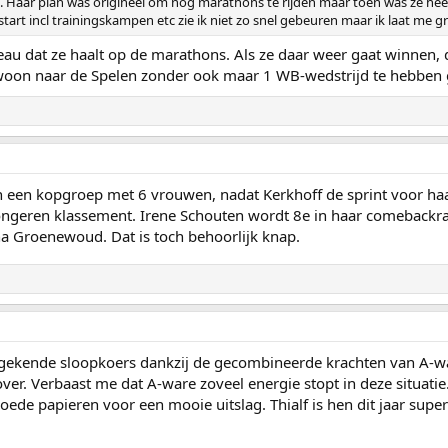
Dirk. Haar plan was origineel om nog marathons te rijden maar toen was ze he
start incl trainingskampen etc zie ik niet zo snel gebeuren maar ik laat me g
veau dat ze haalt op de marathons. Als ze daar weer gaat winnen, 
 gewoon naar de Spelen zonder ook maar 1 WB-wedstrijd te hebben
een kopgroep met 6 vrouwen, nadat Kerkhoff de sprint voor haar a
ngeren klassement. Irene Schouten wordt 8e in haar comebackrace.
a Groenewoud. Dat is toch behoorlijk knap.
gekende sloopkoers dankzij de gecombineerde krachten van A-w
ver. Verbaast me dat A-ware zoveel energie stopt in deze situati
oede papieren voor een mooie uitslag. Thialf is hen dit jaar super