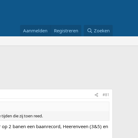
Aanmelden
Registreren
Zoeken
#81
tijden die zij toen reed.
aar op 2 banen een baanrecord, Heerenveen (3&5) en