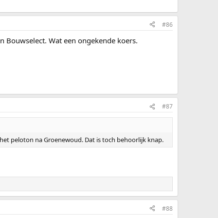
#86
an Bouwselect. Wat een ongekende koers.
#87
 het peloton na Groenewoud. Dat is toch behoorlijk knap.
#88