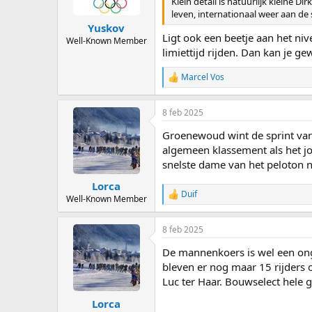
Klein detail is natuurlijk kleine 
leven, internationaal weer aan de 
Yuskov
Ligt ook een beetje aan het ni
Well-Known Member
limiettijd rijden. Dan kan je
Marcel Vos
R
e
a
8 feb 2025
c
t
Groenewoud wint de sprint van 
i
o
algemeen klassement als het jo
n
snelste dame van het peloton n
s
:
Lorca
Duif
R
Well-Known Member
e
a
8 feb 2025
c
t
De mannenkoers is wel een on
i
o
bleven er nog maar 15 rijders o
n
Luc ter Haar. Bouwselect hele g
s
:
Lorca