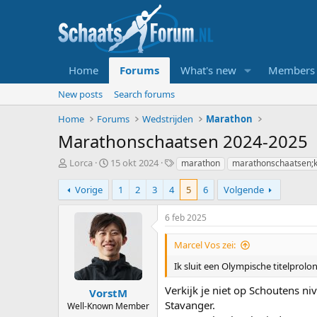
Home
Forums
What's new
Members
New posts
Search forums
Home
Forums
Wedstrijden
Marathon
Marathonschaatsen 2024-2025
T
S
T
Lorca
15 okt 2024
marathon
marathonschaatsen;ka
o
t
a
p
a
g
Vorige
1
2
3
4
5
6
Volgende
i
r
s
c
t
6 feb 2025
s
d
t
a
Marcel Vos zei:
a
t
r
u
Ik sluit een Olympische titelprolon
t
m
Verkijk je niet op Schoutens n
e
VorstM
r
Stavanger.
Well-Known Member