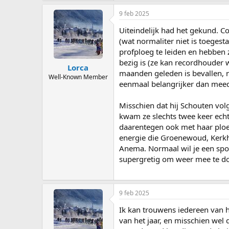
9 feb 2025
Uiteindelijk had het gekund. C
(wat normaliter niet is toegesta
profploeg te leiden en hebben
bezig is (ze kan recordhouder 
Lorca
maanden geleden is bevallen, n
Well-Known Member
eenmaal belangrijker dan mee
Misschien dat hij Schouten volg
kwam ze slechts twee keer echt
daarentegen ook met haar ploe
energie die Groenewoud, Kerkhof
Anema. Normaal wil je een spor
supergretig om weer mee te d
9 feb 2025
Ik kan trouwens iedereen van h
van het jaar, en misschien wel 