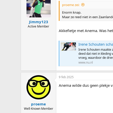
i
proeme zei:
o
n
Enorm knap.
s
Maar ze reed niet in een Zaanlan
:
Jimmy123
Active Member
Akkefietje met Anema. Was het 
Irene Schouten scha
Irene Schouten maakte z
deed dat niet in kleding
vroeg, waardoor de dri
www.nu.nl
9 feb 2025
Anema wilde dus geen plekje va
proeme
Well-Known Member