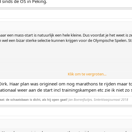
 sinds de OS in Peking.
 een mass-start is natuurlijk een hele kleine. Dus voordat je het weet is ze
wel een bizar sterke selectie kunnen krijgen voor de Olympische Spelen. Ste
Klik om te vergroten...
ine Dirk. Haar plan was origineel om nog marathons te rijden maar
rnationaal weer aan de start incl trainingskampen etc zie ik niet z
at: de schaatsbaan is dicht, als hij open gaat!
Jan Boerenfluitjes, Sinterklaasjournaal 2018