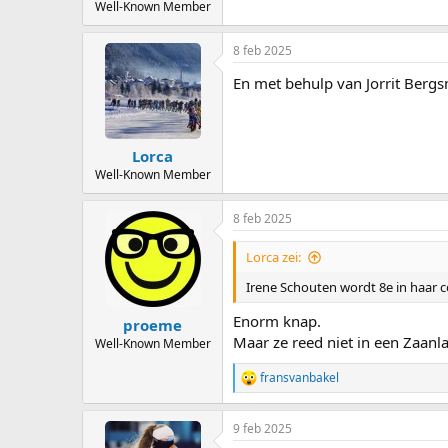
Well-Known Member
8 feb 2025
En met behulp van Jorrit Berg
Lorca
Well-Known Member
8 feb 2025
Lorca zei:
Irene Schouten wordt 8e in haar c
Enorm knap.
proeme
Maar ze reed niet in een Zaanl
Well-Known Member
fransvanbakel
R
e
a
9 feb 2025
c
t