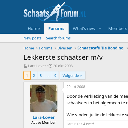
Home
Forums
What's new
Members
New posts
Search forums
Home
Forums
Diversen
Schaatscafé 'De Ronding'
Lekkerste schaatser m/v
T
S
Lars-Lover
20 okt 2008
o
t
1
2
3
…
9
Volgende
p
a
i
r
c
t
20 okt 2008
s
d
Door de verkiezing van de mees
t
a
a
t
schaatsers in het algemeen te
r
u
t
m
Wie vinden jullie de lekkerste 
Lars-Lover
e
r
Active Member
Lars rulez 4 ever!