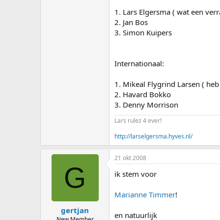
1. Lars Elgersma ( wat een ver
2. Jan Bos
3. Simon Kuipers
Internationaal:
1. Mikeal Flygrind Larsen ( he
2. Havard Bokko
3. Denny Morrison
Lars rulez 4 ever!
http://larselgersma.hyves.nl/
21 okt 2008
G
ik stem voor
Marianne Timmer
!
gertjan
en natuurlijk
New Member