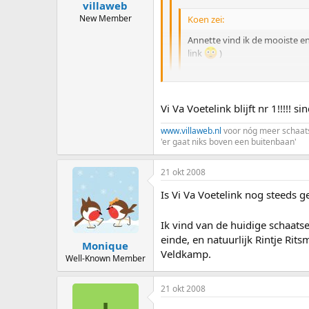
villaweb
New Member
Koen zei:
Annette vind ik de mooiste en 
link
)
en ik doe het ook maar ff voor
Vi Va Voetelink blijft nr 1!!!!! si
Voetelink
www.villaweb.nl
voor nóg meer schaat
hei Lisan, bedankt :wink: tja die 
'er gaat niks boven een buitenbaan'
21 okt 2008
Is Vi Va Voetelink nog steeds 
Ik vind van de huidige schaats
einde, en natuurlijk Rintje Rit
Monique
Veldkamp.
Well-Known Member
21 okt 2008