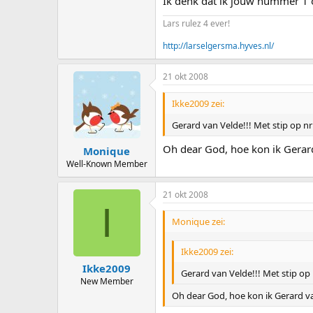
Ik denk dat ik jouw nummer 1 
Lars rulez 4 ever!
http://larselgersma.hyves.nl/
21 okt 2008
Ikke2009 zei:
Gerard van Velde!!! Met stip op nr
Oh dear God, hoe kon ik Gerard
Monique
Well-Known Member
21 okt 2008
I
Monique zei:
Ikke2009 zei:
Ikke2009
Gerard van Velde!!! Met stip op 
New Member
Oh dear God, hoe kon ik Gerard va