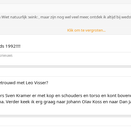
Wiet natuurlijk :wink: , maar zijn nog wel veel meer, ontdek ik altijd bij we
Klik om te vergroten...
 Leenstrafan want die is verdwenen :wink: en die gaat voor :?: :?: :?:
Klik om te vergroten...
Klik om te vergroten...
nds 1992!!!!
snieuws
namen lastig
getrouwd met Leo Visser?
ers Sven Kramer er met kop en schouders en torso en kont boven
sma. Verder keek ik erg graag naar Johann Olav Koss en naar Dan J