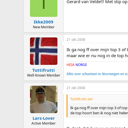
I
Gerard van Velde!!! Met stip op
Ikke2009
New Member
21 okt 2008
Ik ga nog ff over mijn top 3 o
maar wie er nu nog in de top ho
HEIA
NORGE
Tuttifrutti
Alles over schaatsen in Noorwegen en s
Well-Known Member
21 okt 2008
Tuttifrutti zei:
Ik ga nog ff over mijn top 3 of t
de top hoort ben ik nog niet helem
Lars-Lover
Active Member