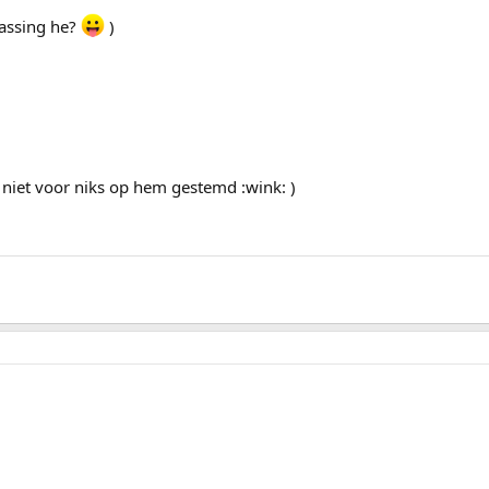
rassing he?
)
b niet voor niks op hem gestemd :wink: )