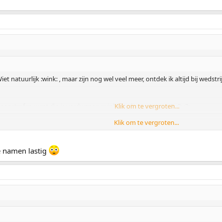
et natuurlijk :wink: , maar zijn nog wel veel meer, ontdek ik altijd bij wedst
enstrafan want die is verdwenen :wink: en die gaat voor :?: :?: :?:
Klik om te vergroten...
Klik om te vergroten...
ie namen lastig