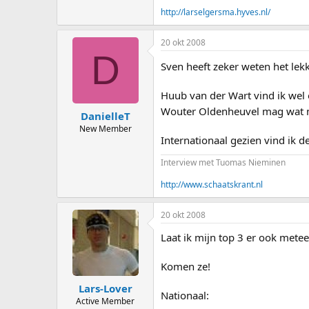
http://larselgersma.hyves.nl/
20 okt 2008
D
Sven heeft zeker weten het lek
Huub van der Wart vind ik wel 
Wouter Oldenheuvel mag wat mi
DanielleT
New Member
Internationaal gezien vind ik 
Interview met Tuomas Nieminen
http://www.schaatskrant.nl
20 okt 2008
Laat ik mijn top 3 er ook metee
Komen ze!
Lars-Lover
Nationaal:
Active Member