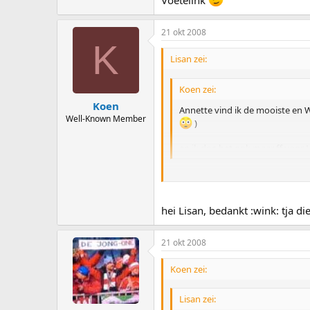
Voetelink
21 okt 2008
K
Lisan zei:
Koen zei:
Koen
Annette vind ik de mooiste en Wi
Well-Known Member
)
en ik doe het ook maar ff voor Le
Voetelink
hei Lisan, bedankt :wink: tja d
21 okt 2008
Koen zei:
Lisan zei: