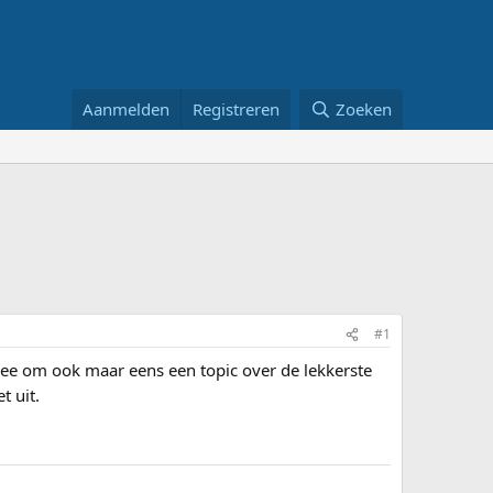
Aanmelden
Registreren
Zoeken
#1
idee om ook maar eens een topic over de lekkerste
t uit.