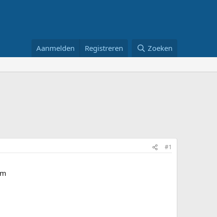
Aanmelden
Registreren
Zoeken
#1
om