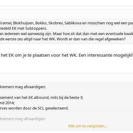
Kramer, Blokhuijsen, Bokko, Skobrev, Sablikova en misschien nog wel een p
veredeld EK met Subtoppers.
n iedereen wel aanwezig zijn. Maar hoe zit dat dan met een eventuele kwalif
 de eerste zes altijd naar het WK. Wordt er dan van die regel afgeweken?
op het EK om je te plaatsen voor het WK. Een interessante mogelij
lnemers mag afvaardigen:
ssement van het EK allround, mits bij de beste 3;
nd 2014;
erves worden door de SCL geselecteerd.
lnemers mag afvaardigen:
Klik om te vergroten...
ment van het EK allround, mits bij de beste 3;