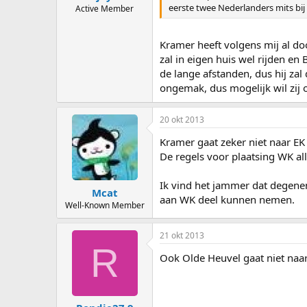
eerste twee Nederlanders mits bij
Active Member
Deelname indien Nederland 3 d
Kramer heeft volgens mij al doo
 De beste rijder in het eindkla
zal in eigen huis wel rijden e
 De Nederlands Kampioen Allr
de lange afstanden, dus hij zal
 De overige deelnemer(s) en r
ongemak, dus mogelijk wil zij 
20 okt 2013
Kramer gaat zeker niet naar EK
De regels voor plaatsing WK a
Ik vind het jammer dat degenen 
Mcat
aan WK deel kunnen nemen.
Well-Known Member
21 okt 2013
R
Ook Olde Heuvel gaat niet naar