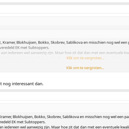
nd 2014;
erves worden door de SCL geselecteerd.
, Kramer, Blokhuijsen, Bokko, Skobrev, Sablikova en misschien nog wel een
n veredeld EK met Subtoppers.
aan iedereen wel aanwezig zijn. Maar hoe zit dat dan met een eventuele kwal
s bij de eerste zes altijd naar het WK. Wordt er dan van die regel afgeweke
Klik om te vergroten...
Klik om te vergroten...
het EK om je te plaatsen voor het WK. Een interessante mogelijkheid voor n
t nog interessant dan.
eelnemers mag afvaardigen:
klassement van het EK allround, mits bij de beste 3;
ound 2014;
Kramer, Blokhuijsen, Bokko, Skobrev, Sablikova en misschien nog wel een p
eserves worden door de SCL geselecteerd.
veredeld EK met Subtoppers.
n iedereen wel aanwezig zijn. Maar hoe zit dat dan met een eventuele kwalif