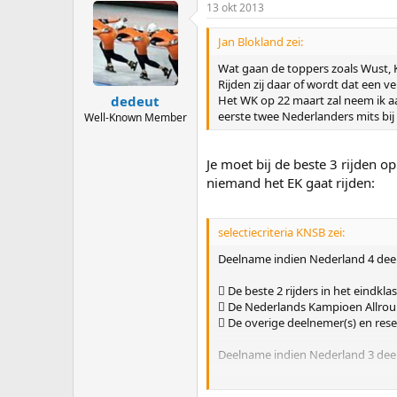
13 okt 2013
Jan Blokland zei:
Wat gaan de toppers zoals Wust, 
Rijden zij daar of wordt dat een 
Het WK op 22 maart zal neem ik aa
dedeut
eerste twee Nederlanders mits bij
Well-Known Member
Je moet bij de beste 3 rijden 
niemand het EK gaat rijden:
selectiecriteria KNSB zei:
Deelname indien Nederland 4 dee
 De beste 2 rijders in het eindkla
 De Nederlands Kampioen Allrou
 De overige deelnemer(s) en res
Deelname indien Nederland 3 dee
 De beste rijder in het eindklasse