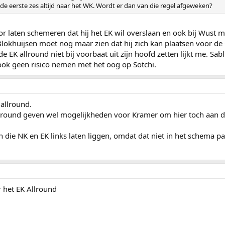
 de eerste zes altijd naar het WK. Wordt er dan van die regel afgeweken?
Klik om te vergroten...
eelnemers mag afvaardigen:
r laten schemeren dat hij het EK wil overslaan en ook bij Wust me
ssement van het EK allround, mits bij de beste 3;
n Blokhuijsen moet nog maar zien dat hij zich kan plaatsen voor 
ound 2014;
 de EK allround niet bij voorbaat uit zijn hoofd zetten lijkt me. S
eserves worden door de SCL geselecteerd.
ook geen risico nemen met het oog op Sotchi.
 allround.
llround geven wel mogelijkheden voor Kramer om hier toch aan 
die NK en EK links laten liggen, omdat dat niet in het schema pa
 het EK Allround