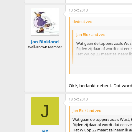
 De Nederlands Kampioen Allrou
 De overige deelnemer(s) en res
13 okt 2013
dedeut zei:
Jan Blokland zei:
Jan Blokland
Wat gaan de toppers zoals Wust
Well-Known Member
Rijden zij daar of wordt dat ee
Het WK op 22 maart zal neem ik 
de eerste twee Nederlanders mit
Je moet bij de beste 3 rijden op 
rijden:
Oké, bedankt debeut. Dat word
selectiecriteria KNSB zei:
18 okt 2013
Deelname indien Nederland 4 d
J
Jan Blokland zei:
 De beste 2 rijders in het eind
 De Nederlands Kampioen Allr
Wat gaan de toppers zoals Wust, 
 De overige deelnemer(s) en r
Rijden zij daar of wordt dat een 
Het WK op 22 maart zal neem ik aa
jay