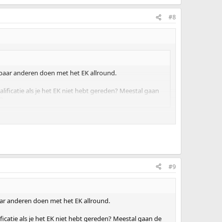
#8
 paar anderen doen met het EK allround.
ificatie als je het EK niet hebt gereden? Meestal gaan
n?
L-subtoppers als inderdaad helemaal niemand het EK gaat
#9
aar anderen doen met het EK allround.
icatie als je het EK niet hebt gereden? Meestal gaan de