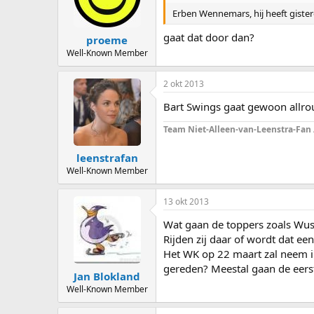
Erben Wennemars, hij heeft giste
gaat dat door dan?
proeme
Well-Known Member
2 okt 2013
Bart Swings gaat gewoon allrou
Team Niet-Alleen-van-Leenstra-Fan
leenstrafan
Well-Known Member
13 okt 2013
Wat gaan de toppers zoals Wust
Rijden zij daar of wordt dat e
Het WK op 22 maart zal neem ik 
gereden? Meestal gaan de eerst
Jan Blokland
Well-Known Member