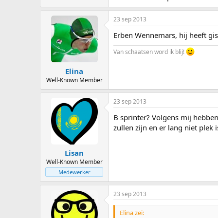
23 sep 2013
Erben Wennemars, hij heeft gi
Van schaatsen word ik blij!
Elina
Well-Known Member
23 sep 2013
B sprinter? Volgens mij hebbe
zullen zijn en er lang niet plek
Lisan
Well-Known Member
Medewerker
23 sep 2013
Elina zei: