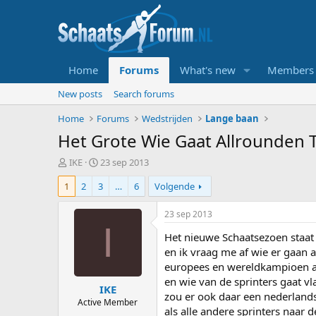
Home
Forums
What's new
Members
New posts
Search forums
Home
Forums
Wedstrijden
Lange baan
Het Grote Wie Gaat Allrounden 
T
S
IKE
23 sep 2013
o
t
1
2
3
…
6
Volgende
p
a
i
r
c
t
23 sep 2013
s
d
I
Het nieuwe Schaatsezoen staat
t
a
a
t
en ik vraag me af wie er gaan a
r
u
europees en wereldkampioen a
t
m
en wie van de sprinters gaat 
IKE
e
zou er ook daar een nederlands
r
Active Member
als alle andere sprinters naar d