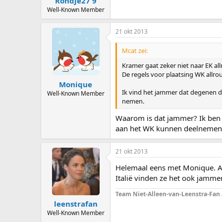
Rondje27 9
Well-Known Member
21 okt 2013
Mcat zei:
Kramer gaat zeker niet naar EK al
De regels voor plaatsing WK allr
Monique
Ik vind het jammer dat degenen di
Well-Known Member
nemen.
Waarom is dat jammer? Ik ben j
aan het WK kunnen deelnemen. Da
21 okt 2013
Helemaal eens met Monique. Al
Italië vinden ze het ook jammer
Team Niet-Alleen-van-Leenstra-Fan
leenstrafan
Well-Known Member