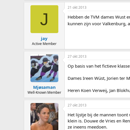
21 okt 2013
J
Hebben de TVM dames Wust en De
kunnen zijn voor Valkenburg, a
jay
Active Member
27 okt 2013
Op basis van het fictieve kla
Dames Ireen Wüst, Jorien ter M
Mjøsaman
Heren Koen Verweij, Jan Blokhu
Well-Known Member
27 okt 2013
Het lijstje bij de mannen toon
klein is. Douwe de Vries en Re
ze ineens meedoen.