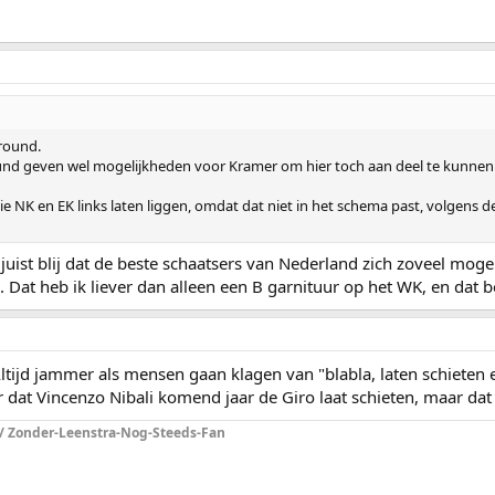
lround.
ound geven wel mogelijkheden voor Kramer om hier toch aan deel te kunne
e NK en EK links laten liggen, omdat dat niet in het schema past, volgens 
uist blij dat de beste schaatsers van Nederland zich zoveel moge
t heb ik liever dan alleen een B garnituur op het WK, en dat bedo
tijd jammer als mensen gaan klagen van "blabla, laten schieten
 dat Vincenzo Nibali komend jaar de Giro laat schieten, maar dat 
 / Zonder-Leenstra-Nog-Steeds-Fan