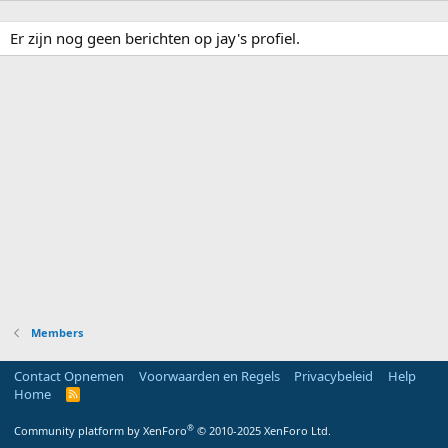
Er zijn nog geen berichten op jay's profiel.
Members
Contact Opnemen
Voorwaarden en Regels
Privacybeleid
Help
Home
R
S
S
®
Community platform by XenForo
© 2010-2025 XenForo Ltd.