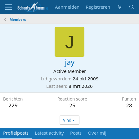
Aanmelden
Registreren
Members
J
jay
Active Member
Lid geworden
24 okt 2009
Last seen
8 mrt 2026
Berichten
Reaction score
Punten
229
25
28
Vind
Profielposts
Latest activity
Posts
Over mij