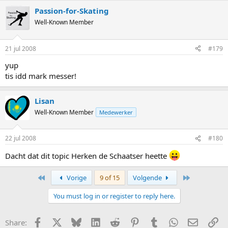
Passion-for-Skating
Well-Known Member
21 jul 2008
#179
yup
tis idd mark messer!
Lisan
Well-Known Member
Medewerker
22 jul 2008
#180
Dacht dat dit topic Herken de Schaatser heette
First
Last
Vorige
9 of 15
Volgende
You must log in or register to reply here.
Facebook
X
Bluesky
LinkedIn
Reddit
Pinterest
Tumblr
WhatsApp
E-mail
Li
Share: