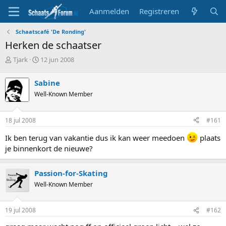
Aanmelden
Registreren
Schaatscafé 'De Ronding'
Herken de schaatser
T
S
Tjark
12 jun 2008
o
t
p
a
Sabine
i
r
Well-Known Member
c
t
s
d
t
a
18 jul 2008
#161
a
t
r
u
Ik ben terug van vakantie dus ik kan weer meedoen
plaats
t
m
je binnenkort de nieuwe?
e
r
Passion-for-Skating
Well-Known Member
19 jul 2008
#162