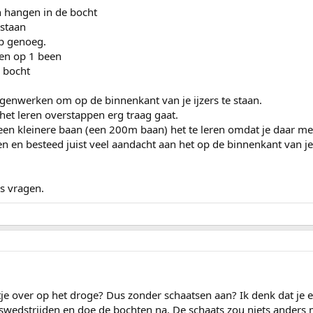
n hangen in de bocht
 staan
ep genoeg.
en op 1 been
e bocht
tegenwerken om op de binnenkant van je ijzers te staan.
het leren overstappen erg traag gaat.
een kleinere baan (een 200m baan) het te leren omdat je daar me
en en besteed juist veel aandacht aan het op de binnenkant van je 
es vragen.
tje over op het droge? Dus zonder schaatsen aan? Ik denk dat je 
swedstrijden en doe de bochten na. De schaats zou niets anders m