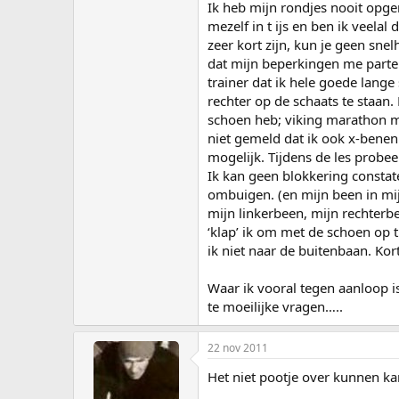
Ik heb mijn rondjes nooit opgen
mezelf in t ijs en ben ik veela
zeer kort zijn, kun je geen sne
dat mijn beperkingen me parte
trainer dat ik hele goede lange
rechter op de schaats te staan.
schoen heb; viking marathon mi
niet gemeld dat ik ook x-benen h
mogelijk. Tijdens de les probeer
Ik kan geen blokkering constat
ombuigen. (en mijn been in mij
mijn linkerbeen, mijn rechterbe
‘klap’ ik om met de schoen op t 
ik niet naar de buitenbaan. Kor
Waar ik vooral tegen aanloop is
te moeilijke vragen…..
22 nov 2011
Het niet pootje over kunnen ka