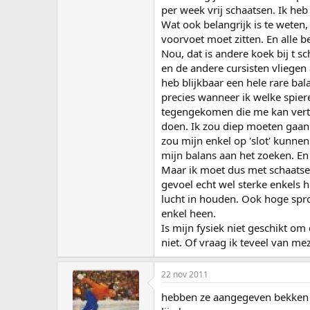
per week vrij schaatsen. Ik heb
Wat ook belangrijk is te weten,
voorvoet moet zitten. En alle 
Nou, dat is andere koek bij t 
en de andere cursisten vliegen 
heb blijkbaar een hele rare bal
precies wanneer ik welke spier
tegengekomen die me kan vertel
doen. Ik zou diep moeten gaan z
zou mijn enkel op 'slot' kunnen
mijn balans aan het zoeken. En
Maar ik moet dus met schaatsen o
gevoel echt wel sterke enkels h
lucht in houden. Ook hoge spr
enkel heen.
Is mijn fysiek niet geschikt o
niet. Of vraag ik teveel van mez
22 nov 2011
hebben ze aangegeven bekken k