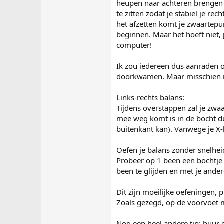
heupen naar achteren brengen o
te zitten zodat je stabiel je re
het afzetten komt je zwaartepu
beginnen. Maar het hoeft niet, 
computer!
Ik zou iedereen dus aanraden om
doorkwamen. Maar misschien is
Links-rechts balans:
Tijdens overstappen zal je zwaa
mee weg komt is in de bocht dus
buitenkant kan). Vanwege je X-
Oefen je balans zonder snelheid
Probeer op 1 been een bochtje n
been te glijden en met je ander
Dit zijn moeilijke oefeningen, 
Zoals gezegd, op de voorvoet 
Nog een heel andere tip: huur