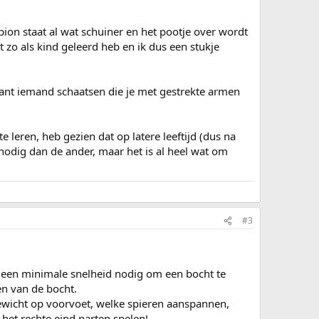
pion staat al wat schuiner en het pootje over wordt
t zo als kind geleerd heb en ik dus een stukje
 kant iemand schaatsen die je met gestrekte armen
 leren, heb gezien dat op latere leeftijd (dus na
d nodig dan de ander, maar het is al heel wat om
#3
t een minimale snelheid nodig om een bocht te
nen van de bocht.
gewicht op voorvoet, welke spieren aanspannen,
het rechte eind parten spelen!