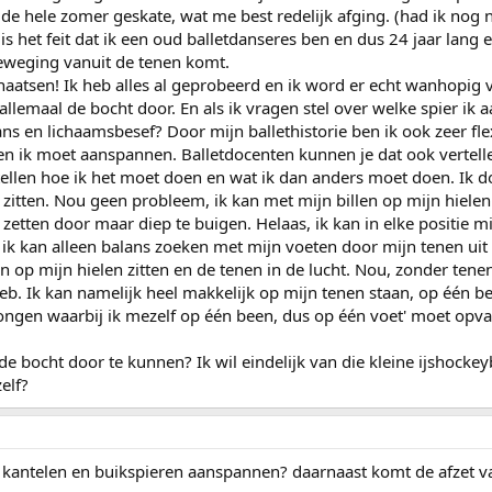
 de hele zomer geskate, wat me best redelijk afging. (had ik nog 
 is het feit dat ik een oud balletdanseres ben en dus 24 jaar lang
beweging vanuit de tenen komt.
schaatsen! Ik heb alles al geprobeerd en ik word er echt wanhopi
allemaal de bocht door. En als ik vragen stel over welke spier i
ans en lichaamsbesef? Door mijn ballethistorie ben ik ook zeer fle
en ik moet aanspannen. Balletdocenten kunnen je dat ook vertell
len hoe ik het moet doen en wat ik dan anders moet doen. Ik do
itten. Nou geen probleem, ik kan met mijn billen op mijn hielen 
 zetten door maar diep te buigen. Helaas, ik kan in elke positie 
 ik kan alleen balans zoeken met mijn voeten door mijn tenen uit
p mijn hielen zitten en de tenen in de lucht. Nou, zonder tenen kr
eb. Ik kan namelijk heel makkelijk op mijn tenen staan, op één b
ongen waarbij ik mezelf op één been, dus op één voet' moet opva
m de bocht door te kunnen? Ik wil eindelijk van die kleine ijshoc
elf?
antelen en buikspieren aanspannen? daarnaast komt de afzet va