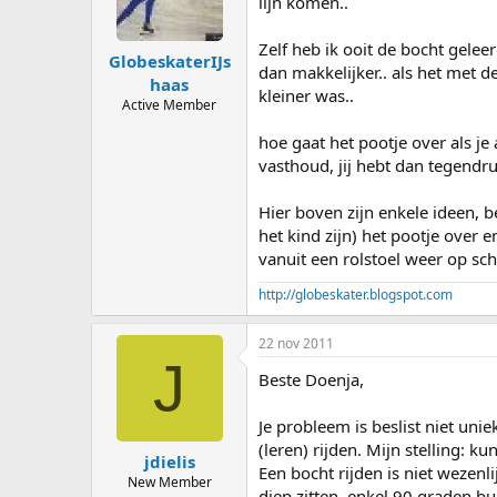
lijn komen..
Zelf heb ik ooit de bocht gelee
GlobeskaterIJs
dan makkelijker.. als het met d
haas
kleiner was..
Active Member
hoe gaat het pootje over als j
vasthoud, jij hebt dan tegend
Hier boven zijn enkele ideen, b
het kind zijn) het pootje over e
vanuit een rolstoel weer op sch
http://globeskater.blogspot.com
22 nov 2011
J
Beste Doenja,
Je probleem is beslist niet un
(leren) rijden. Mijn stelling: k
jdielis
Een bocht rijden is niet wezen
New Member
diep zitten, enkel 90 graden b