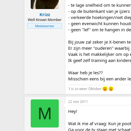
- te lage snelheid om te kunne
- op de buitenkant van je ijzers
Krizz
- verkeerde hoekingen/niet di
Well-Known Member
- geen evenwicht kunnen houd
Medewerker
- geen "lef" om te hangen in d
Bij jouw zal zeker je X-benen 
Er zijn meer "ouderen" waarbij 
Vaak is het makkelijker om op 
Ik geef zelf training aan kinder
Waar heb je les??
Misschien eens bij een ander l
't is zo weer Oktober
22 nov 2011
M
Hey!
Wat ik me af vraag: Kun je poo
Ga voor de tv staan met schaat