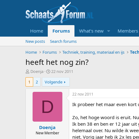
Home
Forums
What's new
Members
New posts
Search forums
Home
Forums
Techniek, training, materiaal en ijs
Tech
heeft het nog zin?
T
S
Doenja
22 nov 2011
o
t
1
2
Volgende
p
a
i
r
c
t
22 nov 2011
s
d
D
Ik probeer het maar even kort u
t
a
a
t
r
u
Zo, het hoge woord is eruit. Nu
t
m
Ik ben 38 en ben er 12 jaar uit
Doenja
e
helemaal over. Nu wilde ik wee
r
New Member
niet. Vorig jaar heb ik 2x les 