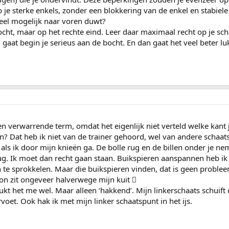
b je sterke enkels, zonder een blokkering van de enkel en stabiel
veel mogelijk naar voren duwt?
ocht, maar op het rechte eind. Leer daar maximaal recht op je sc
d gaat begin je serieus aan de bocht. En dan gaat het veel beter lu
en verwarrende term, omdat het eigenlijk niet verteld welke kant 
n? Dat heb ik niet van de trainer gehoord, wel van andere schaats
 als ik door mijn knieën ga. De bolle rug en de billen onder je 
. Ik moet dan recht gaan staan. Buikspieren aanspannen heb ik o
 te sprokkelen. Maar die buikspieren vinden, dat is geen problee
ion zit ongeveer halverwege mijn kuit 
lukt het me wel. Maar alleen ‘hakkend’. Mijn linkerschaats schuif
voet. Ook hak ik met mijn linker schaatspunt in het ijs.