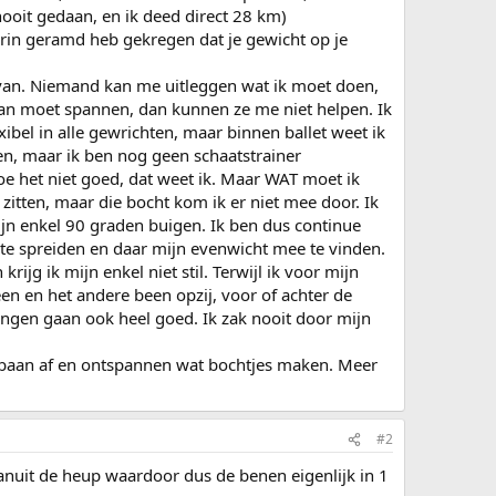
nooit gedaan, en ik deed direct 28 km)
 erin geramd heb gekregen dat je gewicht op je
g van. Niemand kan me uitleggen wat ik moet doen,
k aan moet spannen, dan kunnen ze me niet helpen. Ik
xibel in alle gewrichten, maar binnen ballet weet ik
en, maar ik ben nog geen schaatstrainer
e het niet goed, dat weet ik. Maar WAT moet ik
zitten, maar die bocht kom ik er niet mee door. Ik
mijn enkel 90 graden buigen. Ik ben dus continue
 te spreiden en daar mijn evenwicht mee te vinden.
ijg ik mijn enkel niet stil. Terwijl ik voor mijn
een en het andere been opzij, voor of achter de
ngen gaan ook heel goed. Ik zak nooit door mijn
keybaan af en ontspannen wat bochtjes maken. Meer
#2
nuit de heup waardoor dus de benen eigenlijk in 1