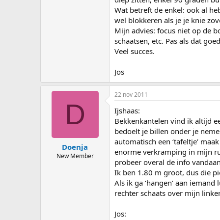
Wat betreft de enkel: ook al he
wel blokkeren als je je knie zo
Mijn advies: focus niet op de b
schaatsen, etc. Pas als dat goe
Veel succes.
Jos
22 nov 2011
D
Ijshaas:
Bekkenkantelen vind ik altijd e
bedoelt je billen onder je neme
automatisch een ‘tafeltje’ maak
Doenja
enorme verkramping in mijn rug
New Member
probeer overal de info vandaan
Ik ben 1.80 m groot, dus die p
Als ik ga ‘hangen’ aan iemand 
rechter schaats over mijn linker
Jos: