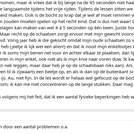
omen, maar ik vrees dat ik bij lange na de 45 seconden niet haal.
l de langzaamste tijdens het vrije rijden. Tijdens de lessen zitten
lheid maken. Ook is de bocht zo krap dat je wel af moet remmen wi
n zouden moeten spelen op het recht eind. Dat is dus niet waar!
 slagen kan maken van wel 4 á 5 seconden op één been. Juiste houd
 Maar recht op de schaatsen zorgt ervoor met mijn gewicht voorop 
d. Vorig jaar heb ik die gekocht omdat mijn oude schaatsen zo s
eb (jeetje ik lijk wel een alien!) en dat ik nooit mijn enkelbotjes
 ik soms mijn benen net voor en achter elkaar te plaatsen, dan lijk
eren in mijn enkel, ook niet als ik mijn knie naar voren duw. Ik
n nek leggen, maar daar heb je op de schaatsbaan niks aan). Als i
en til ik zijwaarts een beetje op, en als ik dan op de buitenkant 
ijs. Au, niet fijn. In de les wordt er helaas wel gefocust op de bo
tom; ik kan me niet concentreren op de lange stukken. Daar mag i
 volgens mij het feit, dat ik een aantal fysieke beperkingen heb w
n door een aantal problemen o.a.