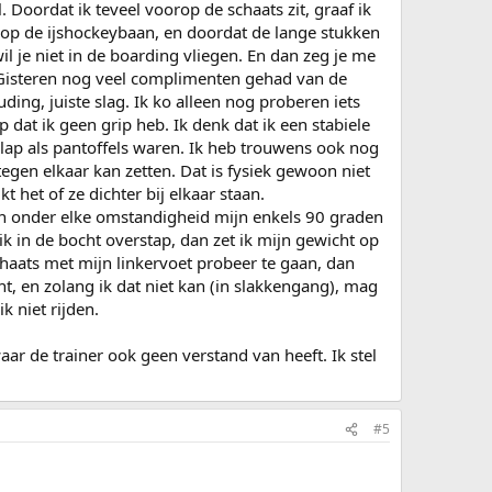
 Doordat ik teveel voorop de schaats zit, graaf ik
 we op de ijshockeybaan, en doordat de lange stukken
l je niet in de boarding vliegen. En dan zeg je me
 Gisteren nog veel complimenten gehad van de
ing, juiste slag. Ik ko alleen nog proberen iets
dat ik geen grip heb. Ik denk dat ik een stabiele
lap als pantoffels waren. Ik heb trouwens ook nog
 tegen elkaar kan zetten. Dat is fysiek gewoon niet
t het of ze dichter bij elkaar staan.
 kan onder elke omstandigheid mijn enkels 90 graden
k in de bocht overstap, dan zet ik mijn gewicht op
schaats met mijn linkervoet probeer te gaan, dan
cht, en zolang ik dat niet kan (in slakkengang), mag
k niet rijden.
aar de trainer ook geen verstand van heeft. Ik stel
#5