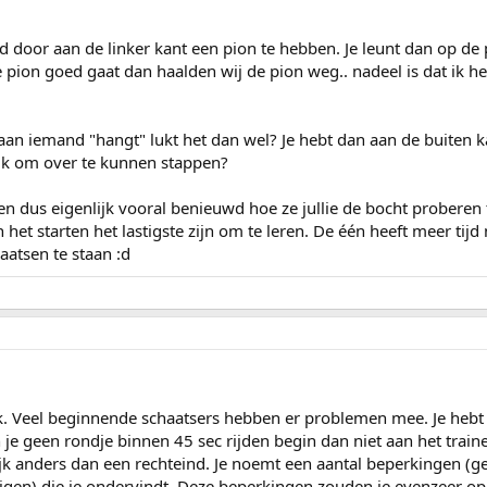
rd door aan de linker kant een pion te hebben. Je leunt dan op de 
e pion goed gaat dan haalden wij de pion weg.. nadeel is dat ik he
e aan iemand "hangt" lukt het dan wel? Je hebt dan aan de buiten
ruk om over te kunnen stappen?
en dus eigenlijk vooral benieuwd hoe ze jullie de bocht proberen te
n het starten het lastigste zijn om te leren. De één heeft meer tij
aatsen te staan :d
iek. Veel beginnende schaatsers hebben er problemen mee. Je heb
un je geen rondje binnen 45 sec rijden begin dan niet aan het trai
lijk anders dan een rechteind. Je noemt een aantal beperkingen (
uigen) die je ondervindt. Deze beperkingen zouden je evenzeer op 