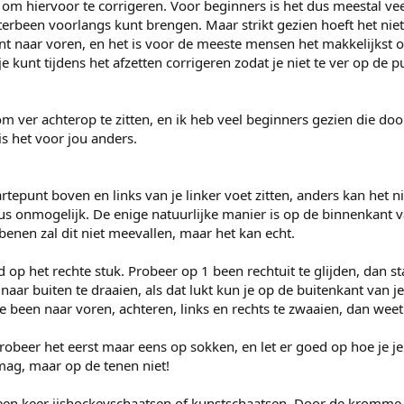
m hiervoor te corrigeren. Voor beginners is het dus meestal vee
chterbeen voorlangs kunt brengen. Maar strikt gezien hoeft het niet.
nt naar voren, en het is voor de meeste mensen het makkelijkst 
je kunt tijdens het afzetten corrigeren zodat je niet te ver op de
 ver achterop te zitten, en ik heb veel beginners gezien die doo
 het voor jou anders.
rtepunt boven en links van je linker voet zitten, anders kan het ni
 onmogelijk. De enige natuurlijke manier is op de binnenkant van
benen zal dit niet meevallen, maar het kan echt.
 op het rechte stuk. Probeer op 1 been rechtuit te glijden, dan sta
aar buiten te draaien, als dat lukt kun je op de buitenkant van je 
e been naar voren, achteren, links en rechts te zwaaien, dan weet
probeer het eerst maar eens op sokken, en let er goed op hoe je j
mag, maar op de tenen niet!
 een keer ijshockeyschaatsen of kunstschaatsen. Door de kromme