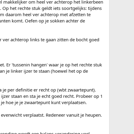
l makkelijker om heel ver achterop het linkerbeen
 Op het rechte stuk geldt iets soortgelijks: tijdens
om daarom heel ver achterop met afzetten te
 punten komt. Oefen op je sokken achter de
r ver achterop links te gaan zitten de bocht goed
et. Er 'tussenin hangen' waar je op het rechte stuk
 je linker ijzer te staan (hoewel het op de
 je per definitie er recht op (wbt zwaartepunt).
ijzer staan en sta je echt goed recht. Probeer op 1
 je hoe je je zwaartepunt kunt verplaatsen.
e evenwicht verplaatst. Redeneer vanuit je heupen.
 ronding wordt een balans-verandering veel