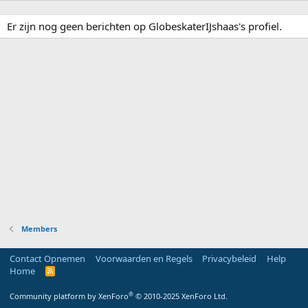
Er zijn nog geen berichten op GlobeskaterIJshaas's profiel.
Members
Contact Opnemen
Voorwaarden en Regels
Privacybeleid
Help
Home
R
S
S
®
Community platform by XenForo
© 2010-2025 XenForo Ltd.