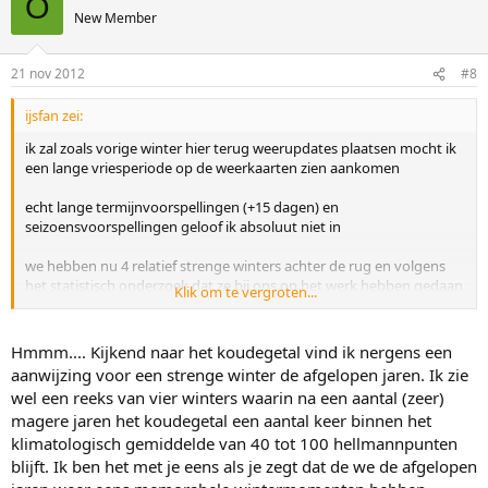
O
New Member
21 nov 2012
#8
ijsfan zei:
ik zal zoals vorige winter hier terug weerupdates plaatsen mocht ik
een lange vriesperiode op de weerkaarten zien aankomen
echt lange termijnvoorspellingen (+15 dagen) en
seizoensvoorspellingen geloof ik absoluut niet in
we hebben nu 4 relatief strenge winters achter de rug en volgens
het statistisch onderzoek dat ze bij ons op het werk hebben gedaan
Klik om te vergroten...
is het meestal maar een serie van 4 (zo'n serie komt eens om de
ongeveer 22 jaar voor > heeft te maken met een dubbele
zonnecyclus), dit blijft natuurlijk maar statistiek hé : de kansen op
Hmmm.... Kijkend naar het koudegetal vind ik nergens een
een 11-steden correct inschatten blijft natte vinger werk
en niks
aanwijzing voor een strenge winter de afgelopen jaren. Ik zie
sluit een strenge winter uit!
wel een reeks van vier winters waarin na een aantal (zeer)
magere jaren het koudegetal een aantal keer binnen het
de trend van global warming kan je wel niet ontkennen, de jaarlijkse
klimatologisch gemiddelde van 40 tot 100 hellmannpunten
%-kans op een tocht is hierdoor wel afgenomen, voornamelijk
omdat een groot deel van het traject dicht bij de zee loopt en het
blijft. Ik ben het met je eens als je zegt dat de we de afgelopen
relatief warmere zeewater (door die global warming) heeft echt een