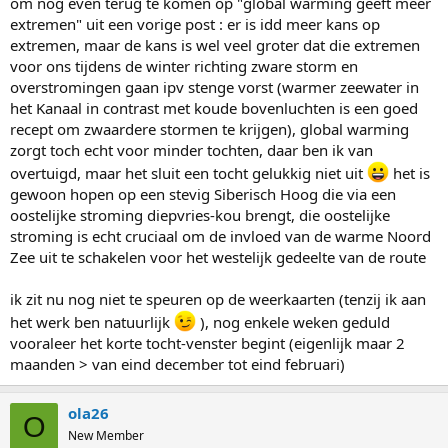
om nog even terug te komen op "global warming geeft meer
extremen" uit een vorige post : er is idd meer kans op
extremen, maar de kans is wel veel groter dat die extremen
voor ons tijdens de winter richting zware storm en
overstromingen gaan ipv stenge vorst (warmer zeewater in
het Kanaal in contrast met koude bovenluchten is een goed
recept om zwaardere stormen te krijgen), global warming
zorgt toch echt voor minder tochten, daar ben ik van
overtuigd, maar het sluit een tocht gelukkig niet uit
het is
gewoon hopen op een stevig Siberisch Hoog die via een
oostelijke stroming diepvries-kou brengt, die oostelijke
stroming is echt cruciaal om de invloed van de warme Noord
Zee uit te schakelen voor het westelijk gedeelte van de route
ik zit nu nog niet te speuren op de weerkaarten (tenzij ik aan
het werk ben natuurlijk
), nog enkele weken geduld
vooraleer het korte tocht-venster begint (eigenlijk maar 2
maanden > van eind december tot eind februari)
ola26
O
New Member