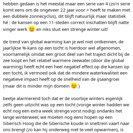
hebben gedaan is het meestal maar een serie van 4 (zo'n serie
komt eens om de ongeveer 22 jaar voor > heeft te maken met
een dubbele zonnecyclus), dit blijft natuurlijk maar statistiek
hé : de kansen op een 11-steden correct inschatten blijft natte
vinger werk
en niks sluit een strenge winter uit!
de trend van global warming kan je wel niet ontkennen, de
jaarlijkse %-kans op een tocht is hierdoor wel afgenomen,
voornamelijk omdat een groot deel van het traject dicht bij de
zee loopt en het relatief warmere zeewater (door die global
warming) heeft echt een heel negatief effect op die kansen op
een tocht, ik vermoed ook dat de mindere waterkwaliteit een
negatieve impact heeft op de snelheid van de ijsaangroei
(maar dit is minder mijn domein
)
beetje alarmerend toch dat er de voorbije winters eigenlijk
zelfs geen uitzicht was op een tocht (vorige winter hadden we
echt nog een extra week strenge vorst nodig) ondanks het
lange winterweer, we moeten nog eens hopen op een
Siberisch Hoog die de Siberische koude in sneltrein vaart naar
ons brengt (zo kan hij onderweg niet te veel opwarmen), is