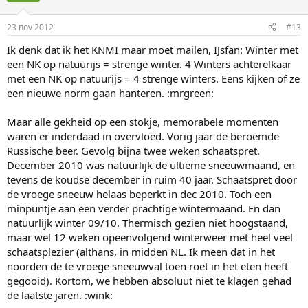
23 nov 2012
#13
Ik denk dat ik het KNMI maar moet mailen, IJsfan: Winter met
een NK op natuurijs = strenge winter. 4 Winters achterelkaar
met een NK op natuurijs = 4 strenge winters. Eens kijken of ze
een nieuwe norm gaan hanteren. :mrgreen:
Maar alle gekheid op een stokje, memorabele momenten
waren er inderdaad in overvloed. Vorig jaar de beroemde
Russische beer. Gevolg bijna twee weken schaatspret.
December 2010 was natuurlijk de ultieme sneeuwmaand, en
tevens de koudse december in ruim 40 jaar. Schaatspret door
de vroege sneeuw helaas beperkt in dec 2010. Toch een
minpuntje aan een verder prachtige wintermaand. En dan
natuurlijk winter 09/10. Thermisch gezien niet hoogstaand,
maar wel 12 weken opeenvolgend winterweer met heel veel
schaatsplezier (althans, in midden NL. Ik meen dat in het
noorden de te vroege sneeuwval toen roet in het eten heeft
gegooid). Kortom, we hebben absoluut niet te klagen gehad
de laatste jaren. :wink: