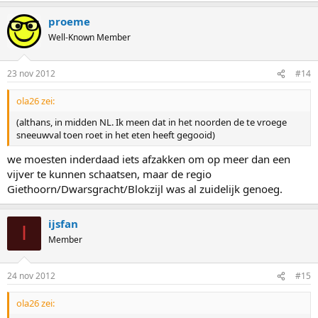
proeme
Well-Known Member
23 nov 2012
#14
ola26 zei:
(althans, in midden NL. Ik meen dat in het noorden de te vroege
sneeuwval toen roet in het eten heeft gegooid)
we moesten inderdaad iets afzakken om op meer dan een
vijver te kunnen schaatsen, maar de regio
Giethoorn/Dwarsgracht/Blokzijl was al zuidelijk genoeg.
ijsfan
I
Member
24 nov 2012
#15
ola26 zei: