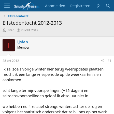
Aanmelden
Registreren
Elfstedentocht
Elfstedentocht 2012-2013
T
S
ijsfan
28 okt 2012
o
t
p
a
ijsfan
I
i
r
Member
c
t
s
d
t
a
28 okt 2012
#1
a
t
r
u
ik zal zoals vorige winter hier terug weerupdates plaatsen
t
m
mocht ik een lange vriesperiode op de weerkaarten zien
e
aankomen
r
echt lange termijnvoorspellingen (+15 dagen) en
seizoensvoorspellingen geloof ik absoluut niet in
we hebben nu 4 relatief strenge winters achter de rug en
volgens het statistisch onderzoek dat ze bij ons op het werk