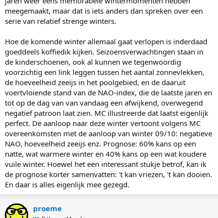
jaren weer eens memorabele wintermomenten hebben
heel negatief effect op die kansen op een tocht, ik vermoed ook dat
meegemaakt, maar dat is iets anders dan spreken over een
de mindere waterkwaliteit een negatieve impact heeft op de
serie van relatief strenge winters.
snelheid van de ijsaangroei (maar dit is minder mijn domein
)
Hoe de komende winter allemaal gaat verlopen is inderdaad
beetje alarmerend toch dat er de voorbije winters eigenlijk zelfs
geen uitzicht was op een tocht (vorige winter hadden we echt nog
goeddeels koffiedik kijken. Seizoensverwachtingen staan in
een extra week strenge vorst nodig) ondanks het lange winterweer,
de kinderschoenen, ook al kunnen we tegenwoordig
we moeten nog eens hopen op een Siberisch Hoog die de
voorzichtig een link leggen tussen het aantal zonnevlekken,
Siberische koude in sneltrein vaart naar ons brengt (zo kan hij
de hoeveelheid zeeijs in het poolgebied, en de daaruit
onderweg niet te veel opwarmen), is echt al lang geleden, zag je
voertvloiende stand van de NAO-index, die de laatste jaren en
vroeger toch vaker, maar zal ooit wel nog eens komen : duimen
tot op de dag van van vandaag een afwijkend, overwegend
maar dat het deze winter gebeurt
negatief patroon laat zien. MC illustreerde dat laatst eigenlijk
perfect. De aanloop naar deze winter vertoont volgens MC
overeenkomsten met de aanloop van winter 09/10: negatieve
NAO, hoeveelheid zeeijs enz. Prognose: 60% kans op een
natte, wat warmere winter en 40% kans op een wat koudere
vuile winter. Hoewel het een interessant stukje betrof, kan ik
de prognose korter samenvatten: 't kan vriezen, 't kan dooien.
En daar is alles eigenlijk mee gezegd.
proeme