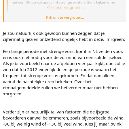
met een NK op natuurijs = 4 strenge winters. Eens kijken of ze
een nieuwe norm gaan hanteren. :mrgreen:
Klik om te vergroten...
Klik om te vergroten...
ik bekijk het hier natuurlijk richting ijs hé, het is ook een
schaatsforum en geen weerforum
maar een NK-natuurijs krijg je
niet zonder een lange periode strenge vorst denk ik toch
Je zou natuurlijk ook gewoon kunnen zeggen dat je
cijfermatig gezien ontzettend ongelijk hebt in deze. :mrgreen:
Een lange periode met strenge vorst komt in NL zelden voor,
en is ook niet nodig voor de vorming van een solide ijsvloer.
Als je bijvoorbeeld naar de afgelopen vier jaar kijkt, dan zul je
zien dat feb 2012 eigenlijk de enige periode is waarin het
frequent tot strenge vorst is gekomen. En dat dan alleen
vanuit de nachtelijke uren bekeken. Over het
etmaalgemiddelde zullen we het verder maar niet hebben.
:mrgreen:
Verder zijn er natuurlijk tal van factoren die de ijsgroei
bevorderen danwel belemmeren, zoals bijvoorbeeld de wind.
-8C bij weinig wind of -13C bij veel wind. Kies jij maar. :wink: