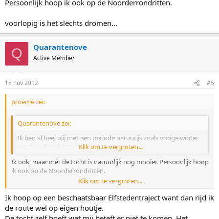
Persoonlijk hoop ik ook op de Noorderrondritten.
voorlopig is het slechts dromen...
Quarantenove
Q
Active Member
18 nov 2012
#5
proeme zei:
Quarantenove zei:
Ik ben al heel blij met een periode natuurijs zoals vorige winter
zonder elfstedentocht.
Klik om te vergroten...
Ik ook, maar mét de tocht is natuurlijk nog mooier. Persoonlijk hoop
ik ook op de Noorderrondritten.
Klik om te vergroten...
voorlopig is het slechts dromen...
Ik hoop op een beschaatsbaar Elfstedentraject want dan rijd ik
de route wel op eigen houtje.
De tocht zelf hoeft wat mij beteft er niet te komen. Het