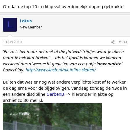
2 293 Berber Vonk Appelscha 1 2 2 5
Omdat de top 10 in dit geval overduidelijk doping gebruikte!
3 60 Kelly Schouten Zwaagdijk 3 3 3 9
4 34 Marielle de Weerd Heerde 4 4 8 16
5 317 Laura van Ramshorst Nijkerk Gld 5 8 4 17
Lotus
L
6 29 Elsemieke van Maaren Zuilichem 10 6 5 21
New Member
7 21 Marieke Kroes Staphorst 11 5 6 22
8 303 Manon Floris Wormer 6 9 7 22
9 57 Iris Scholtens Marknesse 7 7 9 23
13 jun 2010
#133
10 58 Corina Dijkstra Nijeholtwolde 8 11 13 32
'En zo is het maar net met al die flutwedstrijdjes waar je alleen
11 159 Dominique Lommers Arnhem 9 14 10 33
12 280 Patricia van Bommel Brakel 12 12 11 35
maar je nek kan breken' ... als het goed is kunnen we komend
13 353 Laura Fronik Purmerend 13 10 14 37
weekend dus alweer echt genieten van een potje
'onvervalste'
14 70 Merel Halfweeg Nibbixwoud 14 13 16 43
PowerPlay:
http://www.knsb.nl/nk-inline-skaten/
15 318 Auktje Eppinga Appelscha 16 16 12 44
16 171 Floor Scheperkamp Hilversum 15 15 17 47
Buiten dat was er nog wat andere verplichte kost af te werken
17 23 Ulrike Weerman Nijeholtwolde 17 17 15 49
de dag erna voor de bijgelovigen, vandaag zondag de
13
de in
een andere discipline
GerbenB
=> hieronder in aktie op
archief zo 30 mei j.l.