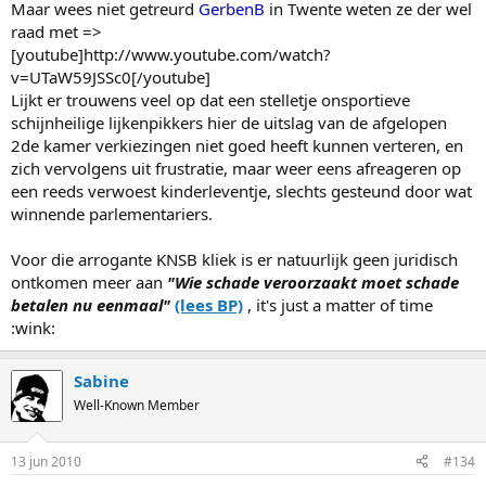
Maar wees niet getreurd
GerbenB
in Twente weten ze der wel
raad met =>
[youtube]http://www.youtube.com/watch?
v=UTaW59JSSc0[/youtube]
Lijkt er trouwens veel op dat een stelletje onsportieve
schijnheilige lijkenpikkers hier de uitslag van de afgelopen
2de kamer verkiezingen niet goed heeft kunnen verteren, en
zich vervolgens uit frustratie, maar weer eens afreageren op
een reeds verwoest kinderleventje, slechts gesteund door wat
winnende parlementariers.
Voor die arrogante KNSB kliek is er natuurlijk geen juridisch
ontkomen meer aan
"Wie schade veroorzaakt moet schade
betalen nu eenmaal"
(lees BP)
, it's just a matter of time
:wink:
Sabine
Well-Known Member
13 jun 2010
#134