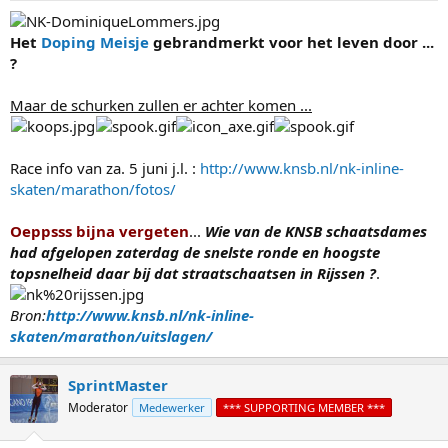
Het
Doping Meisje
gebrandmerkt voor het leven door ...
?
Maar de schurken zullen er achter komen ...
Race info van za. 5 juni j.l. :
http://www.knsb.nl/nk-inline-
skaten/marathon/fotos/
Oeppsss bijna vergeten
...
Wie van de KNSB schaatsdames
had afgelopen zaterdag de snelste ronde en hoogste
topsnelheid daar bij dat straatschaatsen in Rijssen ?
.
Bron:
http://www.knsb.nl/nk-inline-
skaten/marathon/uitslagen/
SprintMaster
Moderator
Medewerker
*** SUPPORTING MEMBER ***