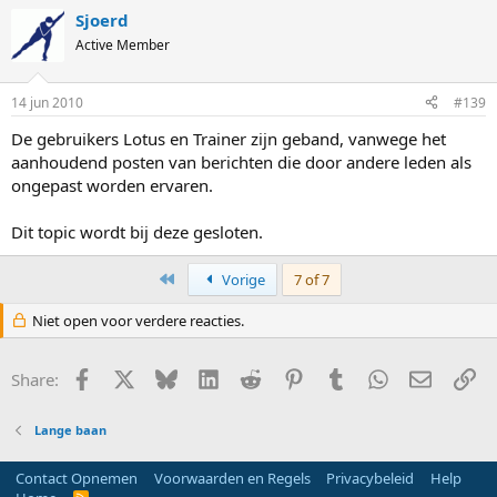
Sjoerd
Active Member
14 jun 2010
#139
De gebruikers Lotus en Trainer zijn geband, vanwege het
aanhoudend posten van berichten die door andere leden als
ongepast worden ervaren.
Dit topic wordt bij deze gesloten.
First
Vorige
7 of 7
Niet open voor verdere reacties.
Facebook
X
Bluesky
LinkedIn
Reddit
Pinterest
Tumblr
WhatsApp
E-mail
Li
Share:
Lange baan
Contact Opnemen
Voorwaarden en Regels
Privacybeleid
Help