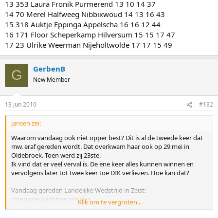
13 353 Laura Fronik Purmerend 13 10 14 37
14 70 Merel Halfweeg Nibbixwoud 14 13 16 43
15 318 Auktje Eppinga Appelscha 16 16 12 44
16 171 Floor Scheperkamp Hilversum 15 15 17 47
17 23 Ulrike Weerman Nijeholtwolde 17 17 15 49
GerbenB
G
New Member
13 jun 2010
#132
jansen zei:
Waarom vandaag ook niet opper best? Dit is al de tweede keer dat
mw. eraf gereden wordt. Dat overkwam haar ook op 29 mei in
Oldebroek. Toen werd zij 23ste.
Ik vind dat er veel verval is. De ene keer alles kunnen winnen en
vervolgens later tot twee keer toe DIK verliezen. Hoe kan dat?
Vandaag gereden Landelijke Wedstrijd in Zeist:
categorie: kadetten meisjes
Klik om te vergroten...
pl nr naam woonplaats w1 w2 w3 tot
1 311 Beau Wagemaker Hoogkarspel 2 1 1 4