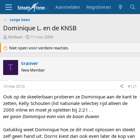
Aanmelden
Registreren
Lange baan
Dominique L. en de KNSB
T
S
MrBean
11 nov 2009
o
t
p
Niet open voor verdere reacties.
a
i
r
c
t
trainer
s
d
T
t
New Member
a
a
t
r
u
10 mei 2010
#121
t
m
e
Ook op de skeelerbaan proberen ze Dominique aan de kant te
r
zetten, Kelly Schouten (lid nationale selectie) rijd alleen de
2000 inline en moet je opletten bij 2:21 . .
we gaan Dominique even van de baan duwen
Gelukkig weet Dominique hoe ze dit moet oplossen en steekt
zelf geen hand uit. Dorris kiest dan ook even later de kop van