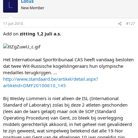
Lotus
L
New Member
11 jun 2010
#127
Add on
zitting 1,2 juli a.s.
Het Internationaal Sporttribunaal CAS heeft vandaag besloten
dat twee Wit-Russische kogelslingeraars hun olympische
medailles terugkrijgen. ...
http://www.standaard.be/artikel/detail.aspx?
artikelid=DMF20100610_145
Bij Wesley Lommers is niet alleen de ISL (International
Standard of Laboratry) zolas bij deze 2 atleten geschonden
(lees aan de laars gelapt) maar ook de SOP (Standard
Operating Procedure) van Gent, zo bleek bij overlegging
middels gerechterlijk akkoord, in het geheel niet gevalideerd
te zijn geweest, wat simpelweg betekend dat alle 19-Nor
positives van Gent van de afgelopen 10 jaar ongeldig zijn