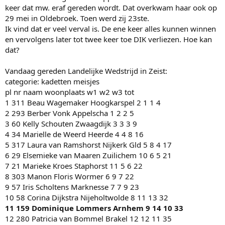
keer dat mw. eraf gereden wordt. Dat overkwam haar ook op
29 mei in Oldebroek. Toen werd zij 23ste.
Ik vind dat er veel verval is. De ene keer alles kunnen winnen
en vervolgens later tot twee keer toe DIK verliezen. Hoe kan
dat?
Vandaag gereden Landelijke Wedstrijd in Zeist:
categorie: kadetten meisjes
pl nr naam woonplaats w1 w2 w3 tot
1 311 Beau Wagemaker Hoogkarspel 2 1 1 4
2 293 Berber Vonk Appelscha 1 2 2 5
3 60 Kelly Schouten Zwaagdijk 3 3 3 9
4 34 Marielle de Weerd Heerde 4 4 8 16
5 317 Laura van Ramshorst Nijkerk Gld 5 8 4 17
6 29 Elsemieke van Maaren Zuilichem 10 6 5 21
7 21 Marieke Kroes Staphorst 11 5 6 22
8 303 Manon Floris Wormer 6 9 7 22
9 57 Iris Scholtens Marknesse 7 7 9 23
10 58 Corina Dijkstra Nijeholtwolde 8 11 13 32
11 159 Dominique Lommers Arnhem 9 14 10 33
12 280 Patricia van Bommel Brakel 12 12 11 35