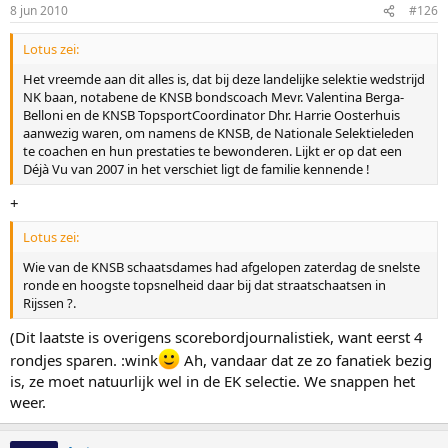
8 jun 2010
#126
Lotus zei:
Het vreemde aan dit alles is, dat bij deze landelijke selektie wedstrijd
NK baan, notabene de KNSB bondscoach Mevr. Valentina Berga-
Belloni en de KNSB TopsportCoordinator Dhr. Harrie Oosterhuis
aanwezig waren, om namens de KNSB, de Nationale Selektieleden
te coachen en hun prestaties te bewonderen. Lijkt er op dat een
Déjà Vu van 2007 in het verschiet ligt de familie kennende !
+
Lotus zei:
Wie van de KNSB schaatsdames had afgelopen zaterdag de snelste
ronde en hoogste topsnelheid daar bij dat straatschaatsen in
Rijssen ?.
(Dit laatste is overigens scorebordjournalistiek, want eerst 4
rondjes sparen. :wink
Ah, vandaar dat ze zo fanatiek bezig
is, ze moet natuurlijk wel in de EK selectie. We snappen het
weer.