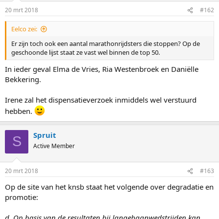
20 mrt 2018
#162
Eelco zei:
Er zijn toch ook een aantal marathonrijdsters die stoppen? Op de
geschoonde lijst staat ze vast wel binnen de top 50.
In ieder geval Elma de Vries, Ria Westenbroek en Daniëlle
Bekkering.
Irene zal het dispensatieverzoek inmiddels wel verstuurd
hebben.
Spruit
S
Active Member
20 mrt 2018
#163
Op de site van het knsb staat het volgende over degradatie en
promotie:
d. Op basis van de resultaten bij langebaanwedstrijden kan