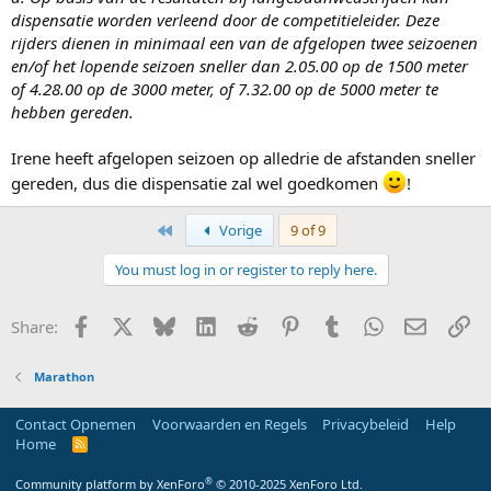
dispensatie worden verleend door de competitieleider. Deze
rijders dienen in minimaal een van de afgelopen twee seizoenen
en/of het lopende seizoen sneller dan 2.05.00 op de 1500 meter
of 4.28.00 op de 3000 meter, of 7.32.00 op de 5000 meter te
hebben gereden.
Irene heeft afgelopen seizoen op alledrie de afstanden sneller
gereden, dus die dispensatie zal wel goedkomen
!
First
Vorige
9 of 9
You must log in or register to reply here.
Facebook
X
Bluesky
LinkedIn
Reddit
Pinterest
Tumblr
WhatsApp
E-mail
Li
Share:
Marathon
Contact Opnemen
Voorwaarden en Regels
Privacybeleid
Help
Home
R
S
S
®
Community platform by XenForo
© 2010-2025 XenForo Ltd.