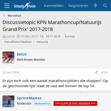
Aanmelden
Registreren
Marathon
Discussietopic KPN Marathoncup/Natuurijs
Grand Prix' 2017-2018
T
S
T
Lorca
10 dec 2017
2017-2018
kunstijs
o
t
a
marathonschaatsen
natuurijs
p
a
g
i
r
s
c
Eelco
t
s
d
Well-Known Member
t
a
a
t
r
u
20 mrt 2018
#161
t
m
Er zijn toch ook een aantal marathonrijdsters die stoppen? Op
e
r
de geschoonde lijst staat ze vast wel binnen de top 50.
SprintMaster
Moderator
Medewerker
*** SUPPORTING MEMBER ***