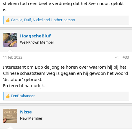
stiekem toch een beetje verdrietig dat het Sven nooit gelukt
is.
Camila
,
Duif
,
Nickel
and 1 other person
R
e
a
HaagscheBluf
c
t
Well-Known Member
i
o
n
11 feb 2022
#33
s
:
Interessant om Bob de Jong te horen over waarom hij bij het
Chinese schaatsteam weg is gegaan en hij gewoon het woord
'dictatuur' gebruikt.
En terecht natuurlijk.
EenBrabander
R
e
a
Nisse
c
t
New Member
i
o
n