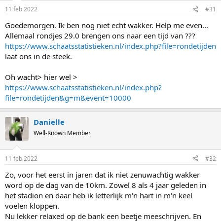
n
11 feb 2022
#31
s
:
Goedemorgen. Ik ben nog niet echt wakker. Help me even...
Allemaal rondjes 29.0 brengen ons naar een tijd van ???
https://www.schaatsstatistieken.nl/index.php?file=rondetijden
laat ons in de steek.
Oh wacht> hier wel >
https://www.schaatsstatistieken.nl/index.php?
file=rondetijden&g=m&event=10000
Danielle
Well-Known Member
11 feb 2022
#32
Zo, voor het eerst in jaren dat ik niet zenuwachtig wakker
word op de dag van de 10km. Zowel 8 als 4 jaar geleden in
het stadion en daar heb ik letterlijk m'n hart in m'n keel
voelen kloppen.
Nu lekker relaxed op de bank een beetje meeschrijven. En