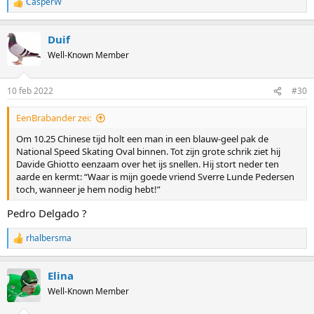
CasperW
R
e
a
Duif
c
t
Well-Known Member
i
o
n
10 feb 2022
#30
s
:
EenBrabander zei:
Om 10.25 Chinese tijd holt een man in een blauw-geel pak de
National Speed Skating Oval binnen. Tot zijn grote schrik ziet hij
Davide Ghiotto eenzaam over het ijs snellen. Hij stort neder ten
aarde en kermt: “Waar is mijn goede vriend Sverre Lunde Pedersen
toch, wanneer je hem nodig hebt!”
Pedro Delgado ?
rhalbersma
R
e
a
Elina
c
t
Well-Known Member
i
o