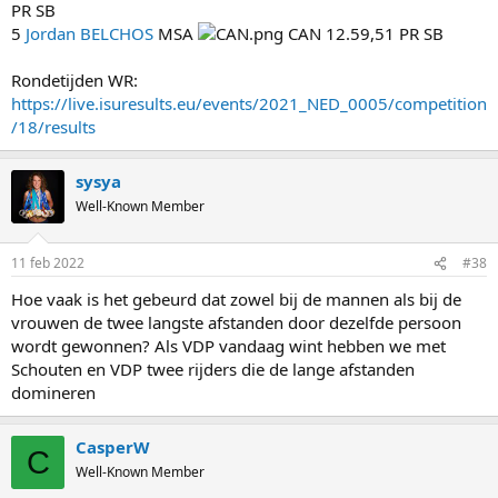
PR SB
5
Jordan BELCHOS
MSA
CAN 12.59,51 PR SB
Rondetijden WR:
https://live.isuresults.eu/events/2021_NED_0005/competition
/18/results
sysya
Well-Known Member
11 feb 2022
#38
Hoe vaak is het gebeurd dat zowel bij de mannen als bij de
vrouwen de twee langste afstanden door dezelfde persoon
wordt gewonnen? Als VDP vandaag wint hebben we met
Schouten en VDP twee rijders die de lange afstanden
domineren
CasperW
C
Well-Known Member