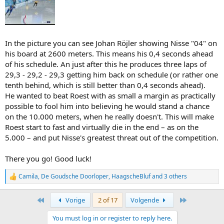
In the picture you can see Johan Röjler showing Nisse "04" on
his board at 2600 meters. This means his 0,4 seconds ahead
of his schedule. An just after this he produces three laps of
29,3 - 29,2 - 29,3 getting him back on schedule (or rather one
tenth behind, which is still better than 0,4 seconds ahead).
He wanted to beat Roest with as small a margin as practically
possible to fool him into believing he would stand a chance
on the 10.000 meters, when he really doesn't. This will make
Roest start to fast and virtually die in the end – as on the
5.000 – and put Nisse's greatest threat out of the competition.
There you go! Good luck!
Camila
,
De Goudsche Doorloper
,
HaagscheBluf
and 3 others
R
e
a
First
Last
Vorige
2 of 17
Volgende
c
t
You must log in or register to reply here.
i