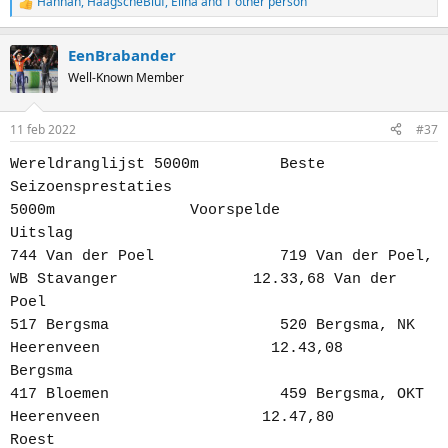
Hannah
,
HaagscheBluf
,
Elina
and 1 other person
R
e
a
EenBrabander
c
t
Well-Known Member
i
o
n
11 feb 2022
#37
s
:
Wereldranglijst 5000m
_________
Beste
Seizoensprestaties
5000m
_______________
Voorspelde
Uitslag
____________
744 Van der Poel
______________
719 Van der Poel,
WB Stavanger
_______________
12.33,68 Van der
Poel
_________
517 Bergsma
___________________
520 Bergsma, NK
Heerenveen
___________________
12.43,08
Bergsma
______________
417 Bloemen
___________________
459 Bergsma, OKT
Heerenveen
__________________
12.47,80
Roest
________________