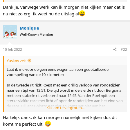
wereldrecord, 12:33. De commentatoren zijn onder de indruk: "hij
ziet nu zelfs Ghiotto in de rug en dat is toch een man met een
Dank je, vanwege werk kan ik morgen niet kijken maar dat is
reputatie op deze afstand."
nu niet zo erg. Ik weet nu de uitslag al
In de slotrit rijdt Bloemen voor brons. Net als Roest verlopen zijn
rondetijden grillig, waardoor hij onder dan weer boven en dan weer
Monique
onder het schema zit. Uiteindelijk rijdt Bloemen 12:49 waarna hij
Well-Known Member
haast hysterisch juicht vanwege brons.
Uitslag
10 feb 2022
#22
1. Van der Poel 12:33
2. Bergsma 12:45
Yuskov zei:
3. Bloemen 12:49
4. Roest 12:51
Laat ik me voor de gein eens wagen aan een gedetailleerde
5. Fish 12:56
voorspelling van de 10 kilometer:
6. Rumyantsev 12:58
7. Ghiotto 13:02
In de tweede rit rijdt Roest met een grillig verloop van rondetijden
naar een tijd van 12:51. Die tijd wordt in de vierde rit door Bergsma
De interviews. Naast een uitgebreide reflectie op zijn fantastische
met een stabiele rit verbeterd naar 12:45. Van der Poel rijdt een
race gooit Van der Poel in zijn interview met de NOS nog wat kolen
sterke vlakke race met licht aflopende rondetijden aan het eind van
op het vuur rondom lobbygate. Erben Wennemars reageert zeer
de race. Hij lapt Ghiotto net niet en komt net niet aan het
Klik om te vergroten...
verontwaardigd. Het interview met Jorrit Bergsma bevat weinig
wereldrecord, 12:33. De commentatoren zijn onder de indruk: "hij
grammaticaal correcte zinnen. Iets in de richting van: "ik raakte hem
ziet nu zelfs Ghiotto in de rug en dat is toch een man met een
Hartelijk dank, ik kan morgen namelijk niet kijken dus dit
net niet lekker. Normaal kom ik in een cadans en kan ik hem aan het
reputatie op deze afstand."
komt me perfect uit!
end afbouwen naar 29'ers, maar dat zat er nu ook niet in."