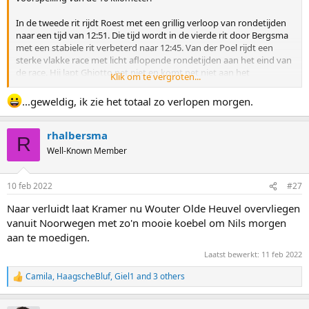
In de tweede rit rijdt Roest met een grillig verloop van rondetijden
naar een tijd van 12:51. Die tijd wordt in de vierde rit door Bergsma
met een stabiele rit verbeterd naar 12:45. Van der Poel rijdt een
sterke vlakke race met licht aflopende rondetijden aan het eind van
de race. Hij lapt Ghiotto net niet en komt net niet aan het
Klik om te vergroten...
wereldrecord, 12:33. De commentatoren zijn onder de indruk: "hij
ziet nu zelfs Ghiotto in de rug en dat is toch een man met een
...geweldig, ik zie het totaal zo verlopen morgen.
reputatie op deze afstand."
rhalbersma
In de slotrit rijdt Bloemen voor brons. Net als Roest verlopen zijn
R
rondetijden grillig, waardoor hij onder dan weer boven en dan weer
Well-Known Member
onder het schema zit. Uiteindelijk rijdt Bloemen 12:49 waarna hij
haast hysterisch juicht vanwege brons.
10 feb 2022
#27
Uitslag
Naar verluidt laat Kramer nu Wouter Olde Heuvel overvliegen
1. Van der Poel 12:33
2. Bergsma 12:45
vanuit Noorwegen met zo'n mooie koebel om Nils morgen
3. Bloemen 12:49
aan te moedigen.
4. Roest 12:51
Laatst bewerkt:
11 feb 2022
5. Fish 12:56
6. Rumyantsev 12:58
Camila
,
HaagscheBluf
,
Giel1
and 3 others
R
7. Ghiotto 13:02
e
a
De interviews. Naast een uitgebreide reflectie op zijn fantastische