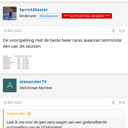
gekost?"
SprintMaster
Dan weten jullie dit alvast en hoeven jullie morgen niet te kijken.
Moderator
Medewerker
*** SUPPORTING MEMBER ***
10 feb 2022
#25
De voorspelling met de beste twee races waarvan tenminste
één van dit seizoen.
alexander79
A
Well-Known Member
10 feb 2022
#26
Yuskov zei:
Laat ik me voor de gein eens wagen aan een gedetailleerde
voorspelling van de 10 kilometer: