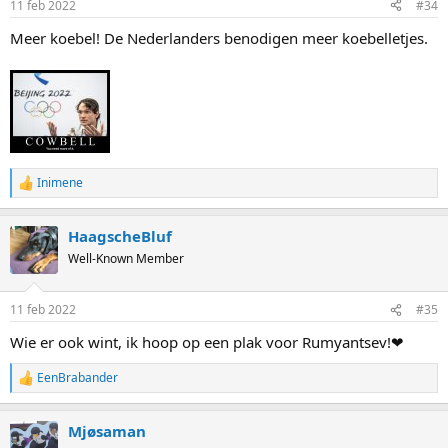
11 feb 2022
#34
s
:
Meer koebel! De Nederlanders benodigen meer koebelletjes.
Inimene
R
e
a
HaagscheBluf
c
t
Well-Known Member
i
o
n
11 feb 2022
#35
s
:
Wie er ook wint, ik hoop op een plak voor Rumyantsev!❤
EenBrabander
R
e
a
Mjøsaman
c