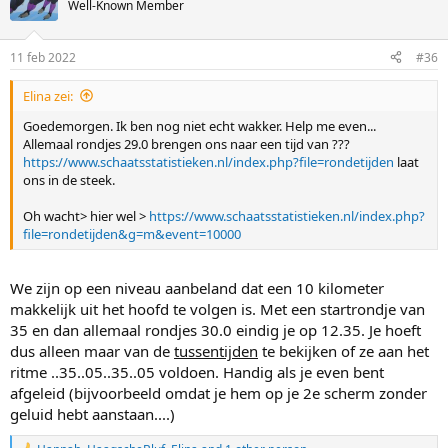
t
Well-Known Member
i
o
n
11 feb 2022
#36
s
:
Elina zei:
Goedemorgen. Ik ben nog niet echt wakker. Help me even...
Allemaal rondjes 29.0 brengen ons naar een tijd van ???
https://www.schaatsstatistieken.nl/index.php?file=rondetijden
laat
ons in de steek.
Oh wacht> hier wel >
https://www.schaatsstatistieken.nl/index.php?
file=rondetijden&g=m&event=10000
We zijn op een niveau aanbeland dat een 10 kilometer
makkelijk uit het hoofd te volgen is. Met een startrondje van
35 en dan allemaal rondjes 30.0 eindig je op 12.35. Je hoeft
dus alleen maar van de
tussentijden
te bekijken of ze aan het
ritme ..35..05..35..05 voldoen. Handig als je even bent
afgeleid (bijvoorbeeld omdat je hem op je 2e scherm zonder
geluid hebt aanstaan....)