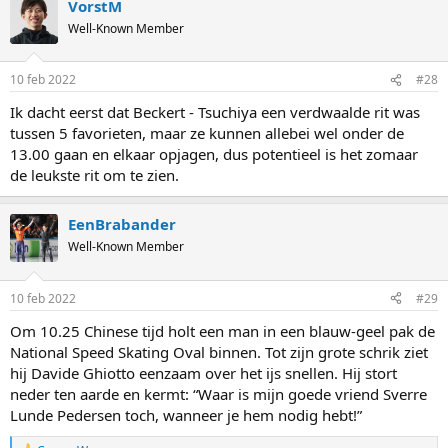
VorstM
c
race gooit Van der Poel in zijn interview met de NOS nog wat kolen
t
Well-Known Member
op het vuur rondom lobbygate. Erben Wennemars reageert zeer
i
verontwaardigd. Het interview met Jorrit Bergsma bevat weinig
o
n
grammaticaal correcte zinnen. Iets in de richting van: "ik raakte hem
10 feb 2022
#28
s
net niet lekker. Normaal kom ik in een cadans en kan ik hem aan het
:
end afbouwen naar 29'ers, maar dat zat er nu ook niet in."
Ik dacht eerst dat Beckert - Tsuchiya een verdwaalde rit was
Uiteindelijk vindt Bert dat zilver niet slecht is tegen Van der Poel,
tussen 5 favorieten, maar ze kunnen allebei wel onder de
maar Bergsma blijft toch een tikje teleurgesteld. Verder stelt
13.00 gaan en elkaar opjagen, dus potentieel is het zomaar
Maalderink aan Roest de volgende vraag: "Laten we het nog even
de leukste rit om te zien.
hebben over de aanloop naar deze race. Eerst was er het gedoe
rond het niet selecteren van jou voor de 1500 meter en daarna
kwam twee dagen geleden nog een verhaal naar buiten van Van
EenBrabander
der Poel over ijsbeïnvloeding door de Nederlanders. Kunnen we nu
Well-Known Member
concluderen dat deze randzaken jouw te veel energie hebben
gekost?"
10 feb 2022
#29
Dan weten jullie dit alvast en hoeven jullie morgen niet te kijken.
Om 10.25 Chinese tijd holt een man in een blauw-geel pak de
National Speed Skating Oval binnen. Tot zijn grote schrik ziet
hij Davide Ghiotto eenzaam over het ijs snellen. Hij stort
neder ten aarde en kermt: “Waar is mijn goede vriend Sverre
Lunde Pedersen toch, wanneer je hem nodig hebt!”