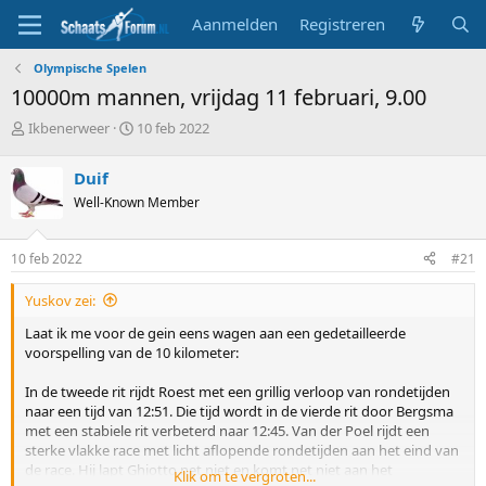
Aanmelden
Registreren
Olympische Spelen
10000m mannen, vrijdag 11 februari, 9.00
T
S
Ikbenerweer
10 feb 2022
o
t
p
a
Duif
i
r
Well-Known Member
c
t
s
d
t
a
10 feb 2022
#21
a
t
r
u
Yuskov zei:
t
m
e
Laat ik me voor de gein eens wagen aan een gedetailleerde
r
voorspelling van de 10 kilometer:
In de tweede rit rijdt Roest met een grillig verloop van rondetijden
naar een tijd van 12:51. Die tijd wordt in de vierde rit door Bergsma
met een stabiele rit verbeterd naar 12:45. Van der Poel rijdt een
sterke vlakke race met licht aflopende rondetijden aan het eind van
de race. Hij lapt Ghiotto net niet en komt net niet aan het
Klik om te vergroten...