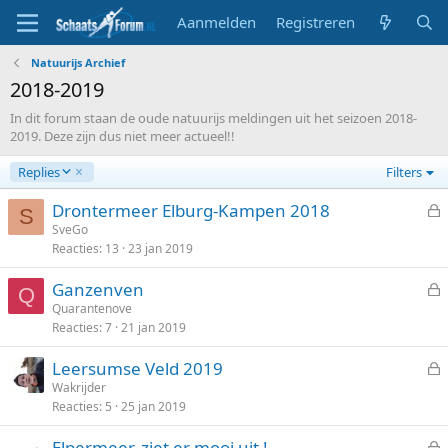
Aanmelden
Registreren
Natuurijs Archief
2018-2019
In dit forum staan de oude natuurijs meldingen uit het seizoen 2018-
2019. Deze zijn dus niet meer actueel!!
A
Replies
Filters
f
l
Drontermeer Elburg-Kampen 2018
S
o
e
SveGo
p
Reacties
13
23 jan 2019
s
e
l
n
Ganzenven
o
Q
d
e
Quarantenove
t
Reacties
7
21 jan 2019
s
e
l
n
Leersumse Veld 2019
o
e
Wakrijder
t
Reacties
5
25 jan 2019
s
e
l
n
Elpermeer, ziet er mooi uit !