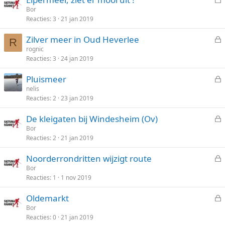
o
e
Bor
t
Reacties
3
21 jan 2019
s
e
l
n
Zilver meer in Oud Heverlee
o
R
e
rognic
t
Reacties
3
24 jan 2019
s
e
l
n
Pluismeer
o
e
nelis
t
Reacties
2
23 jan 2019
s
e
l
n
De kleigaten bij Windesheim (Ov)
o
e
Bor
t
Reacties
2
21 jan 2019
s
e
l
n
Noorderrondritten wijzigt route
o
e
Bor
t
Reacties
1
1 nov 2019
s
e
l
n
Oldemarkt
o
e
Bor
t
Reacties
0
21 jan 2019
s
e