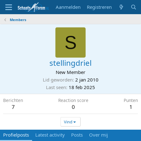
Aanmelden
Registreren
Members
S
stellingdriel
New Member
Lid geworden
2 jan 2010
Last seen
18 feb 2025
Berichten
Reaction score
Punten
7
0
1
Vind
Profielposts
Latest activity
Posts
Over mij