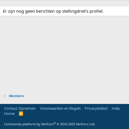
Er zijn nog geen berichten op stellingdriel's profiel.
Members
Contact Opnemen
Voorwaarden en Regels
Privacybeleid
Help
Home
R
S
S
®
Community platform by XenForo
© 2010-2025 XenForo Ltd.