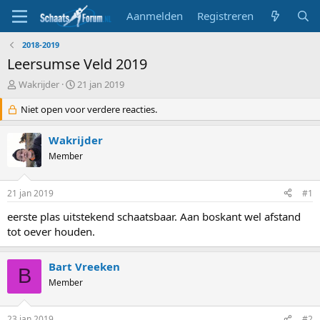
Aanmelden
Registreren
2018-2019
Leersumse Veld 2019
T
S
Wakrijder
21 jan 2019
o
t
p
Niet open voor verdere reacties.
a
i
r
c
t
Wakrijder
s
d
Member
t
a
a
t
r
u
21 jan 2019
#1
t
m
e
eerste plas uitstekend schaatsbaar. Aan boskant wel afstand
r
tot oever houden.
Bart Vreeken
B
Member
23 jan 2019
#2