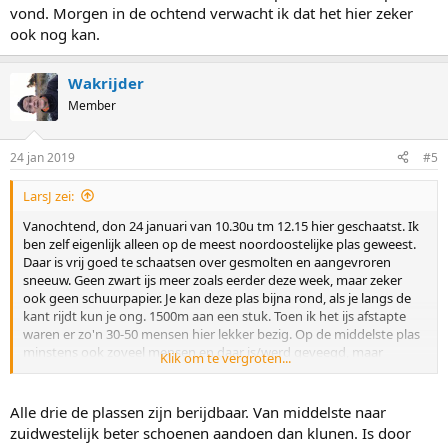
vond. Morgen in de ochtend verwacht ik dat het hier zeker
ook nog kan.
Wakrijder
Member
24 jan 2019
#5
LarsJ zei:
Vanochtend, don 24 januari van 10.30u tm 12.15 hier geschaatst. Ik
ben zelf eigenlijk alleen op de meest noordoostelijke plas geweest.
Daar is vrij goed te schaatsen over gesmolten en aangevroren
sneeuw. Geen zwart ijs meer zoals eerder deze week, maar zeker
ook geen schuurpapier. Je kan deze plas bijna rond, als je langs de
kant rijdt kun je ong. 1500m aan een stuk. Toen ik het ijs afstapte
waren er zo'n 30-50 mensen hier lekker bezig. Op de middelste plas
minstens ook zoveel mensen en daar is/werd geveegd, maar
Klik om te vergroten...
dermate smal en scheuren dat ikzelf de andere plas de betere optie
vond. Morgen in de ochtend verwacht ik dat het hier zeker ook nog
kan.
Alle drie de plassen zijn berijdbaar. Van middelste naar
zuidwestelijk beter schoenen aandoen dan klunen. Is door