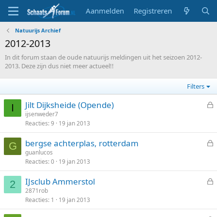
Aanmelden
Registreren
Natuurijs Archief
2012-2013
In dit forum staan de oude natuurijs meldingen uit het seizoen 2012-
2013. Deze zijn dus niet meer actueel!!
Filters
Jilt Dijksheide (Opende)
I
e
ijsenweder7
Reacties
9
19 jan 2013
s
l
bergse achterplas, rotterdam
o
G
e
guanlucos
t
Reacties
0
19 jan 2013
s
e
l
n
IJsclub Ammerstol
o
2
e
2871rob
t
Reacties
1
19 jan 2013
s
e
l
n