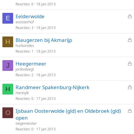
Reacties
0
18 jan 2013
s
e
l
n
Eelderwolde
o
E
e
eoosterhof
t
Reacties
3
18 jan 2013
s
e
l
n
Blaugerzen bij Akmarijp
o
H
e
hurkonides
t
Reacties
1
18 jan 2013
s
e
l
n
Heegermeer
o
J
e
jorikvdvegt
t
Reacties
2
18 jan 2013
s
e
l
n
Randmeer Spakenburg-Nijkerk
o
H
e
HennyB
t
Reacties
0
17 jan 2013
s
e
l
n
Ijsbaan Oosterwolde (gld) en Oldebroek (gld)
o
O
e
open
t
s
oegemeister
e
l
Reacties
0
17 jan 2013
n