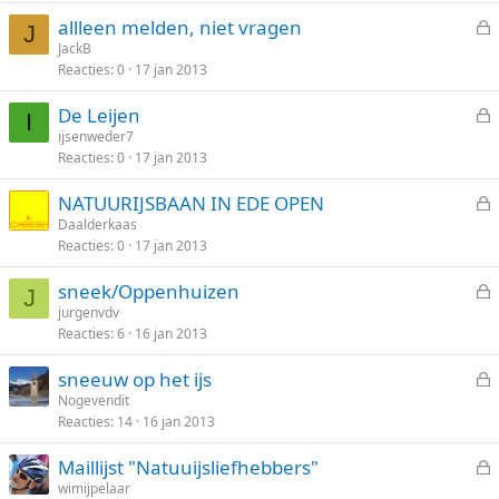
o
allleen melden, niet vragen
t
J
e
JackB
e
Reacties
0
17 jan 2013
s
n
l
De Leijen
o
I
e
ijsenweder7
t
Reacties
0
17 jan 2013
s
e
l
n
NATUURIJSBAAN IN EDE OPEN
o
e
Daalderkaas
t
Reacties
0
17 jan 2013
s
e
l
n
sneek/Oppenhuizen
o
J
e
jurgenvdv
t
Reacties
6
16 jan 2013
s
e
l
n
sneeuw op het ijs
o
e
Nogevendit
t
Reacties
14
16 jan 2013
s
e
l
n
Maillijst "Natuuijsliefhebbers"
o
e
wimijpelaar
t