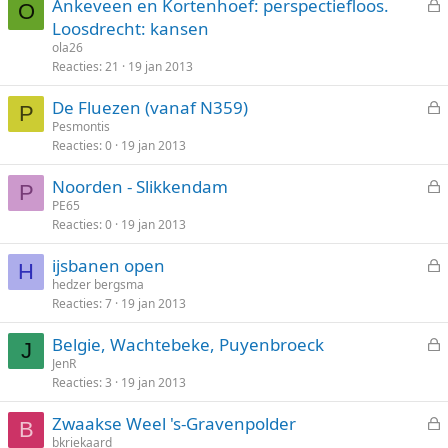
Ankeveen en Kortenhoef: perspectiefloos.
o
O
e
Loosdrecht: kansen
t
s
ola26
e
l
Reacties
21
19 jan 2013
n
o
De Fluezen (vanaf N359)
t
P
e
Pesmontis
e
Reacties
0
19 jan 2013
s
n
l
Noorden - Slikkendam
o
P
e
PE65
t
Reacties
0
19 jan 2013
s
e
l
n
ijsbanen open
o
H
e
hedzer bergsma
t
Reacties
7
19 jan 2013
s
e
l
n
Belgie, Wachtebeke, Puyenbroeck
o
J
e
JenR
t
Reacties
3
19 jan 2013
s
e
l
n
Zwaakse Weel 's-Gravenpolder
o
B
e
bkriekaard
t