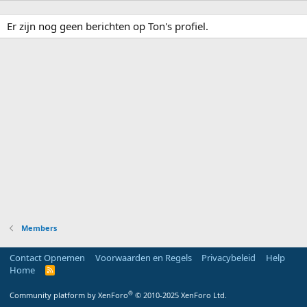
Er zijn nog geen berichten op Ton's profiel.
Members
Contact Opnemen
Voorwaarden en Regels
Privacybeleid
Help
Home
R
S
S
®
Community platform by XenForo
© 2010-2025 XenForo Ltd.