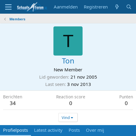
Aanmelden
Registreren
Members
T
Ton
New Member
Lid geworden
21 nov 2005
Last seen
3 nov 2013
Berichten
Reaction score
Punten
34
0
0
Vind
Profielposts
Latest activity
Posts
Over mij