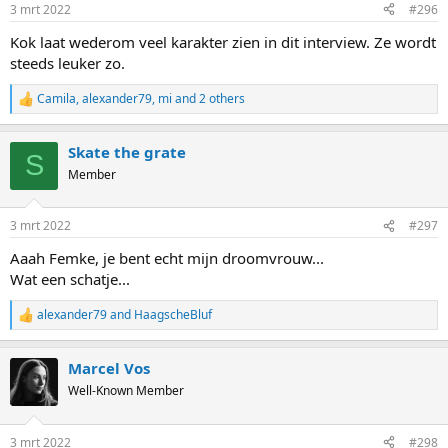
n
3 mrt 2022
#296
s
:
Kok laat wederom veel karakter zien in dit interview. Ze wordt
steeds leuker zo.
Camila
,
alexander79
,
mi
and 2 others
R
e
a
Skate the grate
c
S
t
Member
i
o
n
3 mrt 2022
#297
s
:
Aaah Femke, je bent echt mijn droomvrouw...
Wat een schatje...
alexander79
and
HaagscheBluf
R
e
a
Marcel Vos
c
t
Well-Known Member
i
o
n
3 mrt 2022
#298