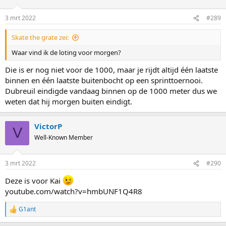
o
n
3 mrt 2022
#289
s
:
Skate the grate zei:
Waar vind ik de loting voor morgen?
Die is er nog niet voor de 1000, maar je rijdt altijd één laatste
binnen en één laatste buitenbocht op een sprinttoernooi.
Dubreuil eindigde vandaag binnen op de 1000 meter dus we
weten dat hij morgen buiten eindigt.
VictorP
V
Well-Known Member
3 mrt 2022
#290
Deze is voor Kai
youtube.com/watch?v=hmbUNF1Q4R8
G1ant
R
e