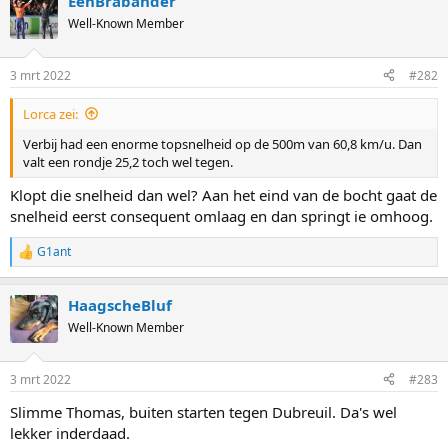
EenBrabander
Well-Known Member
3 mrt 2022
#282
Lorca zei:
Verbij had een enorme topsnelheid op de 500m van 60,8 km/u. Dan
valt een rondje 25,2 toch wel tegen.
Klopt die snelheid dan wel? Aan het eind van de bocht gaat de
snelheid eerst consequent omlaag en dan springt ie omhoog.
G1ant
R
e
a
HaagscheBluf
c
t
Well-Known Member
i
o
n
3 mrt 2022
#283
s
:
Slimme Thomas, buiten starten tegen Dubreuil. Da's wel
lekker inderdaad.