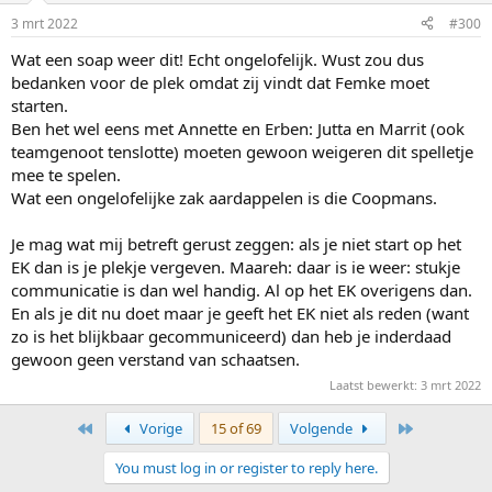
n
3 mrt 2022
#300
s
:
Wat een soap weer dit! Echt ongelofelijk. Wust zou dus
bedanken voor de plek omdat zij vindt dat Femke moet
starten.
Ben het wel eens met Annette en Erben: Jutta en Marrit (ook
teamgenoot tenslotte) moeten gewoon weigeren dit spelletje
mee te spelen.
Wat een ongelofelijke zak aardappelen is die Coopmans.
Je mag wat mij betreft gerust zeggen: als je niet start op het
EK dan is je plekje vergeven. Maareh: daar is ie weer: stukje
communicatie is dan wel handig. Al op het EK overigens dan.
En als je dit nu doet maar je geeft het EK niet als reden (want
zo is het blijkbaar gecommuniceerd) dan heb je inderdaad
gewoon geen verstand van schaatsen.
Laatst bewerkt:
3 mrt 2022
First
Last
Vorige
15 of 69
Volgende
You must log in or register to reply here.