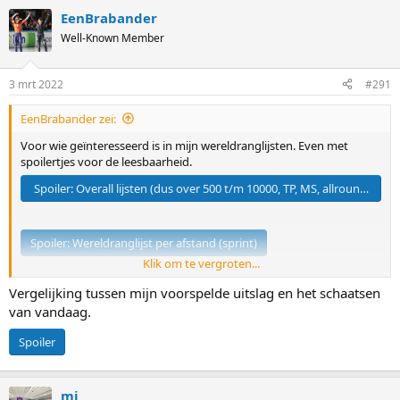
a
EenBrabander
c
t
Well-Known Member
i
o
n
3 mrt 2022
#291
s
:
EenBrabander zei:
Voor wie geïnteresseerd is in mijn wereldranglijsten. Even met
spoilertjes voor de leesbaarheid.
Spoiler:
Overall lijsten (dus over 500 t/m 10000, TP, MS, allround en sp
Spoiler:
Wereldranglijst per afstand (sprint)
Klik om te vergroten...
Vergelijking tussen mijn voorspelde uitslag en het schaatsen
Spoiler:
Gemodelleerde Uitslagen aka Voorspellingen
van vandaag.
Spoiler
mi