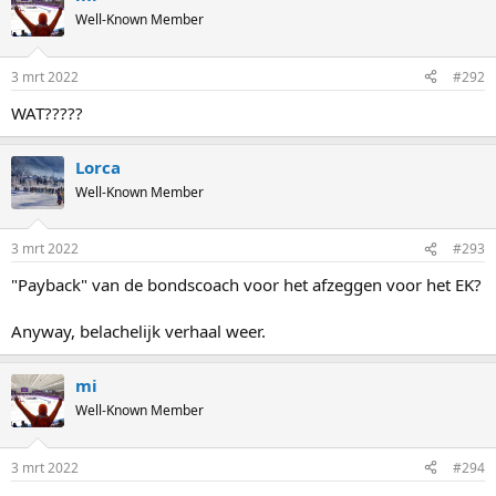
Well-Known Member
3 mrt 2022
#292
WAT?????
Lorca
Well-Known Member
3 mrt 2022
#293
"Payback" van de bondscoach voor het afzeggen voor het EK?
Anyway, belachelijk verhaal weer.
mi
Well-Known Member
3 mrt 2022
#294