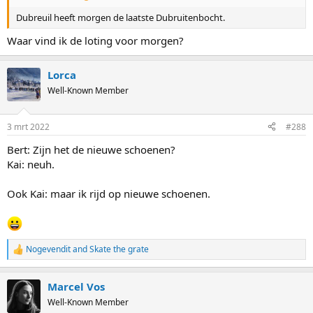
Dubreuil heeft morgen de laatste Dubruitenbocht.
Waar vind ik de loting voor morgen?
Lorca
Well-Known Member
3 mrt 2022
#288
Bert: Zijn het de nieuwe schoenen?
Kai: neuh.
Ook Kai: maar ik rijd op nieuwe schoenen.
Nogevendit
and
Skate the grate
R
e
a
Marcel Vos
c
t
Well-Known Member
i