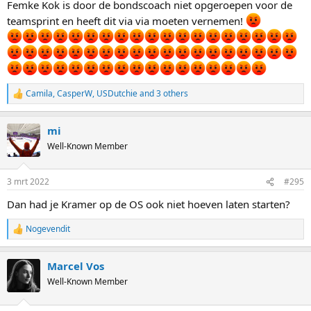
Femke Kok is door de bondscoach niet opgeroepen voor de
teamsprint en heeft dit via via moeten vernemen!
Camila
,
CasperW
,
USDutchie
and 3 others
R
e
a
mi
c
t
Well-Known Member
i
o
n
3 mrt 2022
#295
s
:
Dan had je Kramer op de OS ook niet hoeven laten starten?
Nogevendit
R
e
a
Marcel Vos
c
t
Well-Known Member
i
o