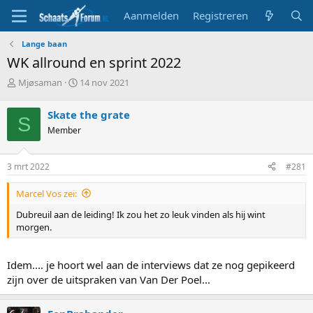
Aanmelden
Registreren
Lange baan
WK allround en sprint 2022
T
S
Mjøsaman
14 nov 2021
o
t
p
a
Skate the grate
S
i
r
Member
c
t
s
d
t
a
3 mrt 2022
#281
a
t
r
u
Marcel Vos zei:
t
m
e
Dubreuil aan de leiding! Ik zou het zo leuk vinden als hij wint
r
morgen.
Idem.... je hoort wel aan de interviews dat ze nog gepikeerd
zijn over de uitspraken van Van Der Poel...