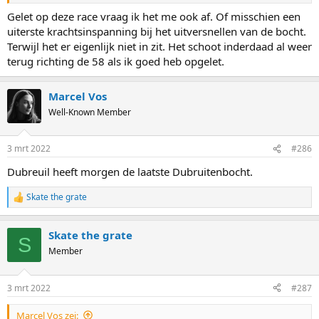
Gelet op deze race vraag ik het me ook af. Of misschien een
uiterste krachtsinspanning bij het uitversnellen van de bocht.
Terwijl het er eigenlijk niet in zit. Het schoot inderdaad al weer
terug richting de 58 als ik goed heb opgelet.
Marcel Vos
Well-Known Member
3 mrt 2022
#286
Dubreuil heeft morgen de laatste Dubruitenbocht.
Skate the grate
R
e
a
Skate the grate
c
S
t
Member
i
o
n
3 mrt 2022
#287
s
:
Marcel Vos zei: