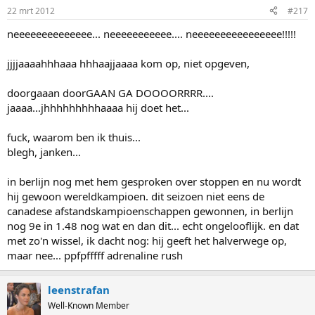
22 mrt 2012
#217
neeeeeeeeeeeeee... neeeeeeeeeee.... neeeeeeeeeeeeeeee!!!!!
jjjjaaaahhhaaa hhhaajjaaaa kom op, niet opgeven,
doorgaaan doorGAAN GA DOOOORRRR....
jaaaa...jhhhhhhhhhaaaa hij doet het...
fuck, waarom ben ik thuis...
blegh, janken...
in berlijn nog met hem gesproken over stoppen en nu wordt
hij gewoon wereldkampioen. dit seizoen niet eens de
canadese afstandskampioenschappen gewonnen, in berlijn
nog 9e in 1.48 nog wat en dan dit... echt ongelooflijk. en dat
met zo'n wissel, ik dacht nog: hij geeft het halverwege op,
maar nee... ppfpfffff adrenaline rush
leenstrafan
Well-Known Member