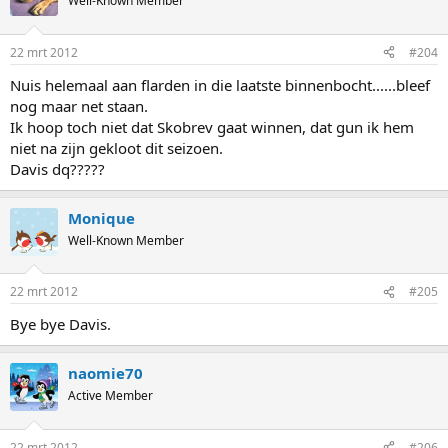
Well-Known Member
22 mrt 2012
#204
Nuis helemaal aan flarden in die laatste binnenbocht......bleef
nog maar net staan.
Ik hoop toch niet dat Skobrev gaat winnen, dat gun ik hem
niet na zijn gekloot dit seizoen.
Davis dq?????
Monique
Well-Known Member
22 mrt 2012
#205
Bye bye Davis.
naomie70
Active Member
22 mrt 2012
#206