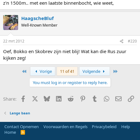
z'n 1500m.. met een laatste binnenbocht, wie weet,
HaagscheBluf
Well-Known Member
22 mrt 2012
#220
Oef, Bokko en Skobrev zijn niet blij! Wat kan die Rus zuur
kijken zeg!
First
Last
Vorige
11 of 41
Volgende
You must log in or register to reply here.
Facebook
X
Bluesky
LinkedIn
Reddit
Pinterest
Tumblr
WhatsApp
E-mail
Li
Share:
Lange baan
Contact Opnemen
Voorwaarden en Regels
Privacybeleid
Help
Home
R
S