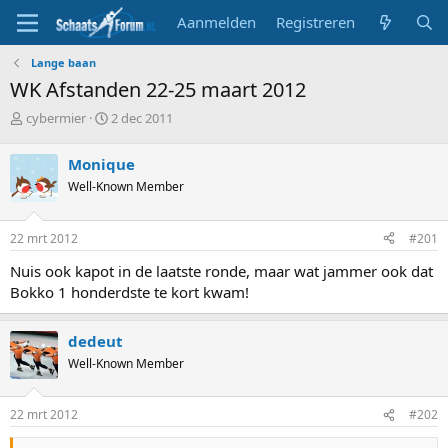
Aanmelden
Registreren
Lange baan
WK Afstanden 22-25 maart 2012
T
S
cybermier
2 dec 2011
o
t
p
a
Monique
i
r
Well-Known Member
c
t
s
d
t
a
22 mrt 2012
#201
a
t
r
u
Nuis ook kapot in de laatste ronde, maar wat jammer ook dat
t
m
Bokko 1 honderdste te kort kwam!
e
r
dedeut
Well-Known Member
22 mrt 2012
#202