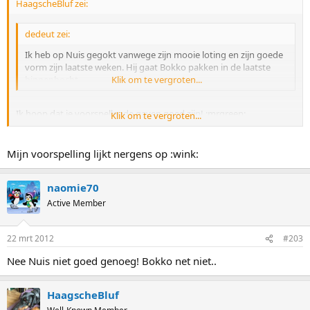
HaagscheBluf zei:
dedeut zei:
Ik heb op Nuis gegokt vanwege zijn mooie loting en zijn goede
vorm zijn laatste weken. Hij gaat Bokko pakken in de laatste
binnenbocht.
Klik om te vergroten...
Ik hoop dat je voorspellende gaven goed zijn! :mrgreen:
Klik om te vergroten...
Mooie tijd zeg, die 1.46! van Yuskov.
ONze schaatsBelg, eens kijken of hij weer zo'n mooie kan rijden als
een paar weken geleden.
Mijn voorspelling lijkt nergens op :wink:
naomie70
Active Member
22 mrt 2012
#203
Nee Nuis niet goed genoeg! Bokko net niet..
HaagscheBluf