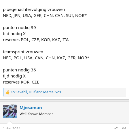
ploegenachtervolging vrouwen
NED, JPN, USA, GER, CHN, CAN, SUI, NOR*
punten nodig 39
tijd nodig X
reserves POL, CZE, KOR, KAZ, ITA
teamsprint vrouwen
NED, POL, USA, CAN, CHN, KAZ, GER, NOR*
punten nodig 36
tijd nodig X
reserves KOR, CZE
Ko Savabli
,
Duif
and
Marcel Vos
R
e
a
Mjøsaman
c
t
Well-Known Member
i
o
n
1 dec 2024
#4