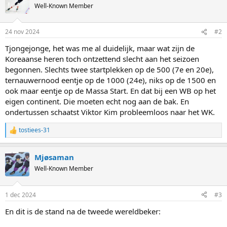
t
Well-Known Member
i
o
n
24 nov 2024
#2
s
:
Tjongejonge, het was me al duidelijk, maar wat zijn de
Koreaanse heren toch ontzettend slecht aan het seizoen
begonnen. Slechts twee startplekken op de 500 (7e en 20e),
ternauwernood eentje op de 1000 (24e), niks op de 1500 en
ook maar eentje op de Massa Start. En dat bij een WB op het
eigen continent. Die moeten echt nog aan de bak. En
ondertussen schaatst Viktor Kim probleemloos naar het WK.
tostiees-31
R
e
a
Mjøsaman
c
t
Well-Known Member
i
o
n
1 dec 2024
#3
s
:
En dit is de stand na de tweede wereldbeker: