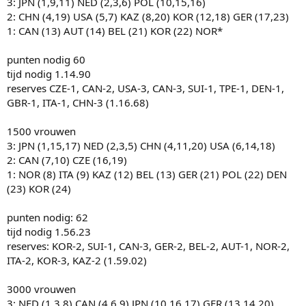
3: JPN (1,9,11) NED (2,3,6) POL (10,15,16)
2: CHN (4,19) USA (5,7) KAZ (8,20) KOR (12,18) GER (17,23)
1: CAN (13) AUT (14) BEL (21) KOR (22) NOR*
punten nodig 60
tijd nodig 1.14.90
reserves CZE-1, CAN-2, USA-3, CAN-3, SUI-1, TPE-1, DEN-1,
GBR-1, ITA-1, CHN-3 (1.16.68)
1500 vrouwen
3: JPN (1,15,17) NED (2,3,5) CHN (4,11,20) USA (6,14,18)
2: CAN (7,10) CZE (16,19)
1: NOR (8) ITA (9) KAZ (12) BEL (13) GER (21) POL (22) DEN
(23) KOR (24)
punten nodig: 62
tijd nodig 1.56.23
reserves: KOR-2, SUI-1, CAN-3, GER-2, BEL-2, AUT-1, NOR-2,
ITA-2, KOR-3, KAZ-2 (1.59.02)
3000 vrouwen
3: NED (1,3,8) CAN (4,6,9) JPN (10,16,17) GER (13,14,20)