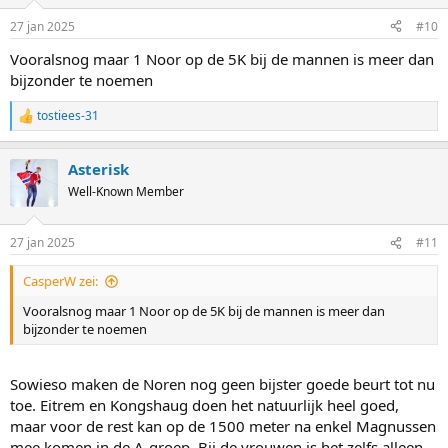
27 jan 2025
#10
Vooralsnog maar 1 Noor op de 5K bij de mannen is meer dan
bijzonder te noemen
tostiees-31
R
e
a
Asterisk
c
t
Well-Known Member
i
o
n
27 jan 2025
#11
s
:
CasperW zei:
Vooralsnog maar 1 Noor op de 5K bij de mannen is meer dan
bijzonder te noemen
Sowieso maken de Noren nog geen bijster goede beurt tot nu
toe. Eitrem en Kongshaug doen het natuurlijk heel goed,
maar voor de rest kan op de 1500 meter na enkel Magnussen
mee komen in de A-groep. Bij de vrouwen is het zelfs alleen