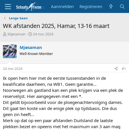
Aanmelden
Registreren
Lange baan
WK afstanden 2025, Hamar, 13-16 maart
T
S
Mjøsaman
24 nov 2024
o
t
p
a
Mjøsaman
i
r
Well-Known Member
c
t
s
d
t
a
24 nov 2024
#1
a
t
r
u
Ik open hem hier met de eerste tussenstanden in de
t
m
kwalificatie daarheen, na WB1. Geen garantie...
e
Noorwegen als gastland kan een plek krijgen via een plek de
r
reservelijst. Hier aangegeven met een *.
Dit geldt bijvoorbeeld voor de ploegenachtervolging dames.
Dit gaat ten koste van de enige plek op tijdsbasis. Die dus
geen zin heeft...
Merk op dat op een paar afstanden Duitsland de laatste
plekken bezet en opeens met het maximum van 3 aan mag