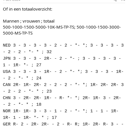
s
:
Of in een totaaloverzicht:
Mannen ; vrouwen ; totaal
500-1000-1500-5000-10K-MS-TP-TS; 500-1000-1500-3000-
5000-MS-TP-TS
NED 3 - 3 - 3 - 3 - 2 - 2 - *- *; 3 - 3 - 3 - 3
- 2 - 2 - *- * ; 32
JPN 3 - 3 - 3 - 2R- - 2 - *- ; 3 - 3 - 3 - 3 -
1 - 1R- *- ; 27
USA 3 - 3 - 3 - 1R- - 2 - *- *; 3 - 3 - 3 - 1R-
- 2 - *- * ; 24
CAN 2R- 1R- 2R- 2 - 2 - 2 - *- *; 1R- 2R- 2R- 3
- 2 - 2 - *- * ; 23
CHN 3 - 2R- 2R- 1R- - R- *- *; 2R- 1R- 3 - 2R-
- 2 - *- * ; 18
NOR 1R- 1R- 3 - 3 - 1 - 2 - *- *; 1 - 1 - 1R-
1R- 1 - 1R- *- * ; 17
GER R- 2 - 2R- 2R- - 2 - R- R; 1R- 2R- R- 3 - -