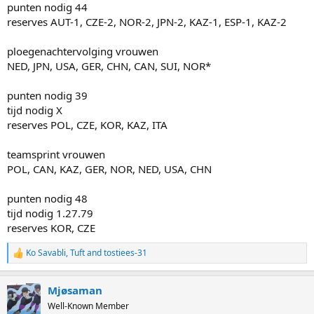
punten nodig 44
reserves AUT-1, CZE-2, NOR-2, JPN-2, KAZ-1, ESP-1, KAZ-2
ploegenachtervolging vrouwen
NED, JPN, USA, GER, CHN, CAN, SUI, NOR*
punten nodig 39
tijd nodig X
reserves POL, CZE, KOR, KAZ, ITA
teamsprint vrouwen
POL, CAN, KAZ, GER, NOR, NED, USA, CHN
punten nodig 48
tijd nodig 1.27.79
reserves KOR, CZE
Ko Savabli
,
Tuft
and
tostiees-31
R
e
a
Mjøsaman
c
t
Well-Known Member
i