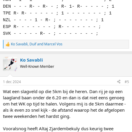
DEN - - - R- - R- - ; R- 1- R- - - - - ; 1
TPE R- R- - - - - - ; 1 - - - - - - - ; 1
NZL - - - - 1 - R- ; - - - - - - - ; 1
ESP R- - - - - - - ; R- - - - - - - ;
SVK - - - - - R- - ; - - - - - - - ;
Ko Savabli
,
Duif
and
Marcel Vos
R
e
a
Ko Savabli
c
t
Well-Known Member
i
o
n
1 dec 2024
#5
s
:
Wat een slagveld op die 5km bij de heren. Dan rij je op een
laagland baan onder de 6.20 en dan is dat niet eens genoeg
om het WK op tijd te halen. Volgens mij is de 5km daarmee -
als ik even zo snel kijk - de afstand waarop het de afgelopen
twee weekenden het hardst ging.
Vooralsnog heeft Altaj Zjardembekuly dus keurig twee