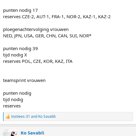
punten nodig 17
reserves CZE-2, AUT-1, FRA-1, NOR-2, KAZ-1, KAZ-2
ploegenachtervolging vrouwen
NED, JPN, USA, GER, CHN, CAN, SUI, NOR*
punten nodig 39
tijd nodig X
reserves POL, CZE, KOR, KAZ, ITA
teamsprint vrouwen
punten nodig
tijd nodig
reserves
tostiees-31
and
Ko Savabli
R
e
a
Ko Savabli
c