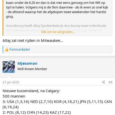
baan onder de 6.20 en dan is dat niet eens genoeg om het WK op
tijd te halen. Volgens mij is de 5km daarmee - als ik even zo snel kijk
- de afstand waarop het de afgelopen twee weekenden het hardst
ging.
Vooralsnog heeft Altaj Zjardembekuly dus keurig twee individuele
startplekken bij elkaar geschaatst. Maar de strijd gaat verder in
Klik om te vergroten...
Calgary en Milwaukee, dus er is nog niks beslist. Over 54 (!!!) dagen
gaan we verder ...
Altaj zal niet rijden in Milwaukee...
fransvanbakel
R
e
a
Mjøsaman
c
t
Well-Known Member
i
o
n
27 jan 2025
#8
s
:
Nieuwe tussenstand, na Calgary:
500 mannen
3: USA (1,3,16) NED (2,7,10) KOR (4,18,21) JPN (5,11,15) CAN
(6,19,24)
2: POL (8,12) CHN (14,23) KAZ (17,22)