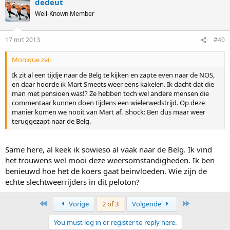
dedeut
Well-Known Member
17 mrt 2013
#40
Monique zei:
Ik zit al een tijdje naar de Belg te kijken en zapte even naar de NOS,
en daar hoorde ik Mart Smeets weer eens kakelen. Ik dacht dat die
man met pensioen was!? Ze hebben toch wel andere mensen die
commentaar kunnen doen tijdens een wielerwedstrijd. Op deze
manier komen we nooit van Mart af. :shock: Ben dus maar weer
teruggezapt naar de Belg.
Same here, al keek ik sowieso al vaak naar de Belg. Ik vind
het trouwens wel mooi deze weersomstandigheden. Ik ben
benieuwd hoe het de koers gaat beinvloeden. Wie zijn de
echte slechtweerrijders in dit peloton?
First
Last
Vorige
2 of 3
Volgende
You must log in or register to reply here.