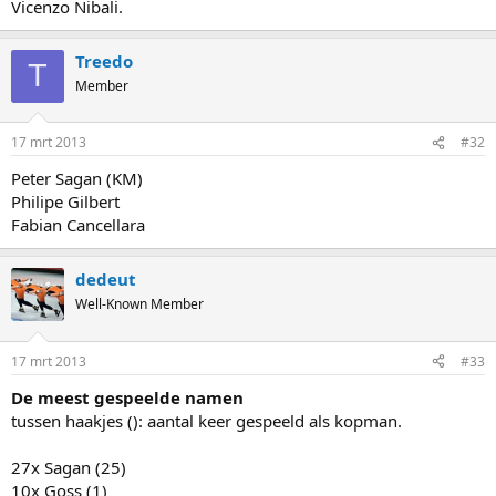
Vicenzo Nibali.
Treedo
T
Member
17 mrt 2013
#32
Peter Sagan (KM)
Philipe Gilbert
Fabian Cancellara
dedeut
Well-Known Member
17 mrt 2013
#33
De meest gespeelde namen
tussen haakjes (): aantal keer gespeeld als kopman.
27x Sagan (25)
10x Goss (1)