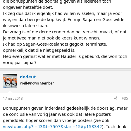
die bonuspunten de doorsalg geven als iedereen toch
ongeveer hetzelfde doet.
Ik zeg dus dat ik eigenlijk had willen wisselen, maar ja voor
wie, en dan ben je de kop kwijt. En mjn Sagan en Goss wilde
ik sowieso laten staan.
De vraag is of die derde renner dan het verschil maakt, of dat
je met twee man niet ook de koers kunt winnen.
Ik had op Sagan-Goss-Roelandts gegokt, tenminste,
opmerkelijk dat die niet gespeeld is.
Heb even gemist wat er met Hausler is gebeurd, die won toch
vorig jaar bijna ?
dedeut
Well-Known Member
17 mrt 2013
#35
Bonuspunten geven inderdaad gedeeltelijk de doorslag, maar
de conclusie van vorig jaar was ook dat latere posters
gemiddeld hoger scoren dan vroege posters (zie ook:
viewtopic.php?f=43&t=7507&start=15#p158342
). Toch denk