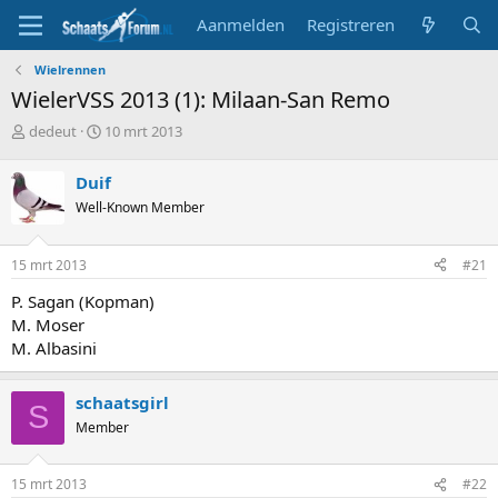
Aanmelden
Registreren
Wielrennen
WielerVSS 2013 (1): Milaan-San Remo
T
S
dedeut
10 mrt 2013
o
t
p
a
Duif
i
r
Well-Known Member
c
t
s
d
t
a
15 mrt 2013
#21
a
t
r
u
P. Sagan (Kopman)
t
m
M. Moser
e
M. Albasini
r
schaatsgirl
S
Member
15 mrt 2013
#22