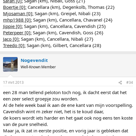
sarah [0]:
Sagan (km), Nibali, Goss {21}
Boertje [0]:
Cancellara (km), Degenkolb, Thomas {22}
Mjosaman [0]:
Sagan (km), Greipel, Nibali {23}
mhp1988 [0]:
Sagan (km), Cancellara, Chavanel {24}
Jippie [0]:
Sagan (km), Cancellara, Cavendish {25}
Peterpeer [0]:
Sagan (km), Cavendish, Goss {26}
Jaco [0]:
Sagan (km), Cancellara, Nibali {27}
Treedo [0]:
Sagan (km), Gilbert, Cancellara {28}
Nogevendit
Well-Known Member
17 mrt 2013
#34
een 28 man tellend peloton toch nog, ik dacht eerst dat het
een zeer select groepje zou worden.
Al de hele week baal ik aan de ene kant van mijn voorspelling.
Cavendish wint m zeker niet, het is te koud daar,
de koers wordt iets harder en het gaat ook nog eens ten koste
van de pure snelheid.
Maar ja, ik zat in eerste positie, en vorig jaar is gebleken dat