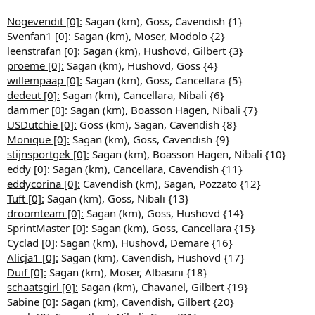
Nogevendit [0]:
Sagan (km), Goss, Cavendish {1}
Svenfan1 [0]:
Sagan (km), Moser, Modolo {2}
leenstrafan [0]:
Sagan (km), Hushovd, Gilbert {3}
proeme [0]:
Sagan (km), Hushovd, Goss {4}
willempaap [0]:
Sagan (km), Goss, Cancellara {5}
dedeut [0]:
Sagan (km), Cancellara, Nibali {6}
dammer [0]:
Sagan (km), Boasson Hagen, Nibali {7}
USDutchie [0]:
Goss (km), Sagan, Cavendish {8}
Monique [0]:
Sagan (km), Goss, Cavendish {9}
stijnsportgek [0]:
Sagan (km), Boasson Hagen, Nibali {10}
eddy [0]:
Sagan (km), Cancellara, Cavendish {11}
eddycorina [0]:
Cavendish (km), Sagan, Pozzato {12}
Tuft [0]:
Sagan (km), Goss, Nibali {13}
droomteam [0]:
Sagan (km), Goss, Hushovd {14}
SprintMaster [0]:
Sagan (km), Goss, Cancellara {15}
Cyclad [0]:
Sagan (km), Hushovd, Demare {16}
Alicja1 [0]:
Sagan (km), Cavendish, Hushovd {17}
Duif [0]:
Sagan (km), Moser, Albasini {18}
schaatsgirl [0]:
Sagan (km), Chavanel, Gilbert {19}
Sabine [0]:
Sagan (km), Cavendish, Gilbert {20}