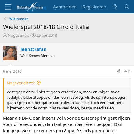
Aanmelden
Registreren
Wielrennen
Wielerspel 2018-18 Giro d'Italia
T
S
Nogevendit
26 apr 2018
o
t
p
a
leenstrafan
i
r
Well-Known Member
c
t
s
d
t
a
6 mei 2018
#41
a
t
r
u
Nogevendit zei:
t
m
e
Ze zeggen de trui niet te gaan verdedigen, maar er volgen twee
r
redelijk vlakke etappes en dan een rustdag. Als de sprintersploegen
gaan rijden om het gat te controleren kun je er toch een mannetje
bijzetten voor de vorm, niet te veel doen, beetje meedraaien.
Maar als BMC dan ineens vol voor de tussensprint gaat rijden
voor drie seconden, dan laat je ze maar even begaan. Dan
kun je je weinige renners (nu 8 ipv. 9 sinds jaren) beter