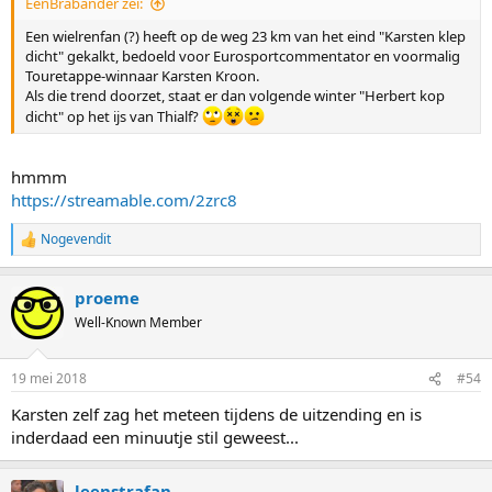
EenBrabander zei:
Een wielrenfan (?) heeft op de weg 23 km van het eind "Karsten klep
dicht" gekalkt, bedoeld voor Eurosportcommentator en voormalig
Touretappe-winnaar Karsten Kroon.
Als die trend doorzet, staat er dan volgende winter "Herbert kop
dicht" op het ijs van Thialf?
hmmm
https://streamable.com/2zrc8
Nogevendit
R
e
a
proeme
c
t
Well-Known Member
i
o
n
19 mei 2018
#54
s
:
Karsten zelf zag het meteen tijdens de uitzending en is
inderdaad een minuutje stil geweest...
leenstrafan