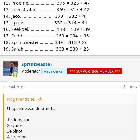
12. Proeme...................... 375 = 328 + 47
13. Leenstrafan............... 369 = 327 + 42
14. Jaco........................... 373 = 332 + 41
15. Jippie........................ 355 = 314 + 41
16. Zeekoei...................... 148 = 109 + 39
17. Fudd.......................... 269 = 234 + 35
18. Sprintmaster............ 339 = 313 + 26
19. Sarah......................... 303 = 280 + 23
SprintMaster
Moderator
Medewerker
*** SUPPORTING MEMBER ***
15 mei 2018
#45
Nogevendit zei:
Uitgaande van de stand...
1e dumoulin
2e yates
3e pinot
4e froome