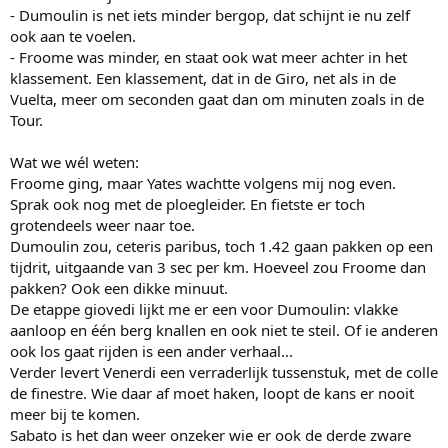
Ergens denk ik dat de Giro nog wel eens helemaal opengegooid kan
- Dumoulin is net iets minder bergop, dat schijnt ie nu zelf
worden. De laatste jaren is er toch een trend richting open rondes
ook aan te voelen.
met etappes die niet alleen maar op de slotklim worden beslist en
- Froome was minder, en staat ook wat meer achter in het
wat dat betreft is het nog niet zo'n hele spectaculaire Giro.
klassement. Een klassement, dat in de Giro, net als in de
Vuelta, meer om seconden gaat dan om minuten zoals in de
Tour.
Wat we wél weten:
Froome ging, maar Yates wachtte volgens mij nog even.
Sprak ook nog met de ploegleider. En fietste er toch
grotendeels weer naar toe.
Dumoulin zou, ceteris paribus, toch 1.42 gaan pakken op een
tijdrit, uitgaande van 3 sec per km. Hoeveel zou Froome dan
pakken? Ook een dikke minuut.
De etappe giovedi lijkt me er een voor Dumoulin: vlakke
aanloop en één berg knallen en ook niet te steil. Of ie anderen
ook los gaat rijden is een ander verhaal...
Verder levert Venerdi een verraderlijk tussenstuk, met de colle
de finestre. Wie daar af moet haken, loopt de kans er nooit
meer bij te komen.
Sabato is het dan weer onzeker wie er ook de derde zware