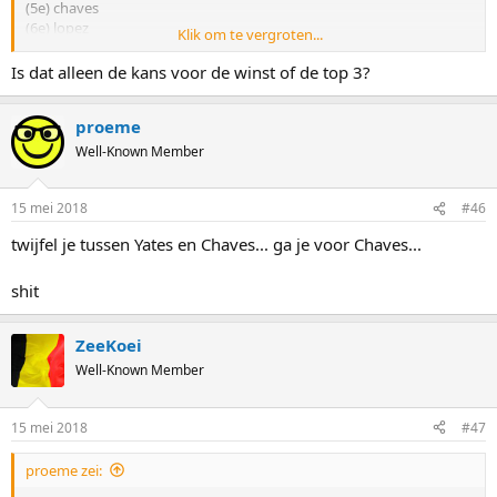
(5e) chaves
(6e) lopez
Klik om te vergroten...
...zoals die op dit moment bij de bookies staat.
Is dat alleen de kans voor de winst of de top 3?
proeme
Well-Known Member
15 mei 2018
#46
twijfel je tussen Yates en Chaves... ga je voor Chaves...
shit
ZeeKoei
Well-Known Member
15 mei 2018
#47
proeme zei: