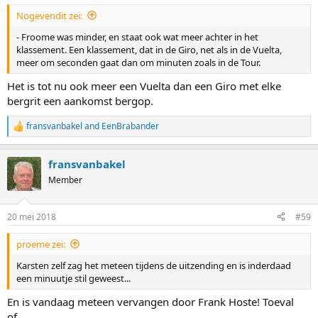
:
Nogevendit zei:
- Froome was minder, en staat ook wat meer achter in het
klassement. Een klassement, dat in de Giro, net als in de Vuelta,
meer om seconden gaat dan om minuten zoals in de Tour.
Het is tot nu ook meer een Vuelta dan een Giro met elke
bergrit een aankomst bergop.
fransvanbakel
and
EenBrabander
R
e
a
fransvanbakel
c
t
Member
i
o
n
20 mei 2018
#59
s
:
proeme zei:
Karsten zelf zag het meteen tijdens de uitzending en is inderdaad
een minuutje stil geweest...
En is vandaag meteen vervangen door Frank Hoste! Toeval
of......