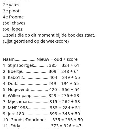
2e yates
3e pinot
4e froome
(5e) chaves
(6e) lopez
...zoals die op dit moment bij de bookies staat.
(Lijst geordend op de weekscore)
Naam.................. Nieuw = oud + score
1. Stijnsportgek............ 385 = 324 + 61
2. Boertje...................... 309 = 248 + 61
3. Kabo12...................... 404 = 349 + 55
4. Duif........................... 249 = 194 + 55
5. Nogevendit............... 420 = 366 + 54
6. Willempaap.............. 329 = 276 + 53
7. Mjøsaman................. 315 = 262 + 53
8. MHP1988.................. 335 = 284 + 51
9. Joris180..................... 393 = 343 + 50
10. GoudseDoorloper..... 335 = 285 + 50
11. Eddy.......................... 373 = 326 + 47