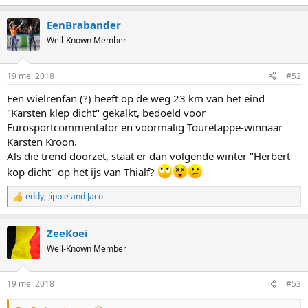
e
a
EenBrabander
c
t
Well-Known Member
i
o
n
19 mei 2018
#52
s
:
Een wielrenfan (?) heeft op de weg 23 km van het eind
"Karsten klep dicht" gekalkt, bedoeld voor
Eurosportcommentator en voormalig Touretappe-winnaar
Karsten Kroon.
Als die trend doorzet, staat er dan volgende winter "Herbert
kop dicht" op het ijs van Thialf?
eddy
,
Jippie
and
Jaco
R
e
a
ZeeKoei
c
t
Well-Known Member
i
o
n
19 mei 2018
#53
s
: