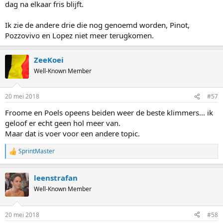
dag na elkaar fris blijft.
Ik zie de andere drie die nog genoemd worden, Pinot,
Pozzovivo en Lopez niet meer terugkomen.
ZeeKoei
Well-Known Member
20 mei 2018
#57
Froome en Poels opeens beiden weer de beste klimmers... ik
geloof er echt geen hol meer van.
Maar dat is voer voor een andere topic.
SprintMaster
R
e
a
leenstrafan
c
t
Well-Known Member
i
o
n
20 mei 2018
#58
s