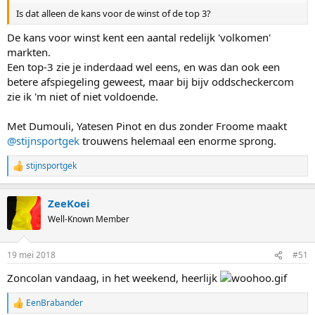
Is dat alleen de kans voor de winst of de top 3?
De kans voor winst kent een aantal redelijk 'volkomen'
markten.
Een top-3 zie je inderdaad wel eens, en was dan ook een
betere afspiegeling geweest, maar bij bijv oddscheckercom
zie ik 'm niet of niet voldoende.
Met Dumouli, Yatesen Pinot en dus zonder Froome maakt
@stijnsportgek
trouwens helemaal een enorme sprong.
stijnsportgek
R
e
a
ZeeKoei
c
t
Well-Known Member
i
o
n
19 mei 2018
#51
s
:
Zoncolan vandaag, in het weekend, heerlijk
EenBrabander
R