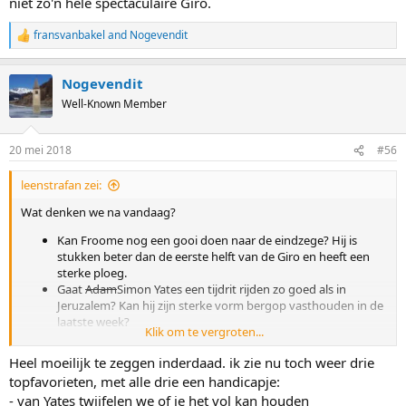
niet zo'n hele spectaculaire Giro.
fransvanbakel
and
Nogevendit
R
e
a
Nogevendit
c
t
Well-Known Member
i
o
n
20 mei 2018
#56
s
:
leenstrafan zei:
Wat denken we na vandaag?
Kan Froome nog een gooi doen naar de eindzege? Hij is
stukken beter dan de eerste helft van de Giro en heeft een
sterke ploeg.
Gaat
Adam
Simon Yates een tijdrit rijden zo goed als in
Jeruzalem? Kan hij zijn sterke vorm bergop vasthouden in de
laatste week?
Klik om te vergroten...
Kan Tom Dumoulin gigantisch veel winnen in de tijdrit en/of
nog verbeteren in de laatste sterke bergetappes?
Heel moeilijk te zeggen inderdaad. ik zie nu toch weer drie
Is er nog plek op het podium voor allrounder Pinot,
topfavorieten, met alle drie een handicapje:
superman Lopez, of local hero Pozzovivino?
- van Yates twijfelen we of ie het vol kan houden