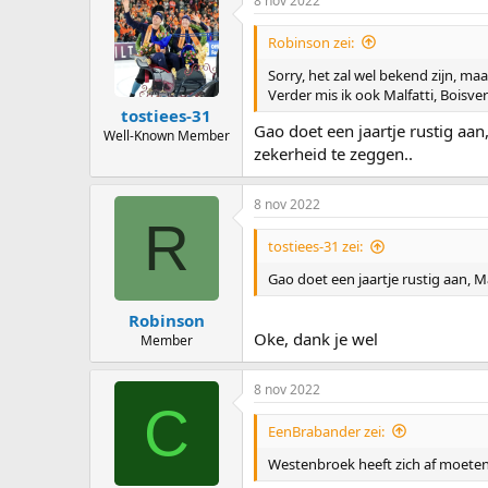
8 nov 2022
Robinson zei:
Sorry, het zal wel bekend zijn, ma
Verder mis ik ook Malfatti, Boisve
tostiees-31
Gao doet een jaartje rustig aan,
Well-Known Member
zekerheid te zeggen..
8 nov 2022
R
tostiees-31 zei:
Gao doet een jaartje rustig aan, Ma
Robinson
Oke, dank je wel
Member
8 nov 2022
C
EenBrabander zei:
Westenbroek heeft zich af moeten m