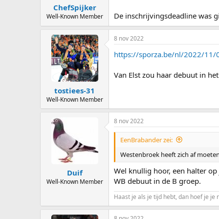
ChefSpijker
De inschrijvingsdeadline was g
Well-Known Member
8 nov 2022
https://sporza.be/nl/2022/11
Van Elst zou haar debuut in he
tostiees-31
Well-Known Member
8 nov 2022
EenBrabander zei:
Westenbroek heeft zich af moeten m
Wel knullig hoor, een halter op
Duif
WB debuut in de B groep.
Well-Known Member
Haast je als je tijd hebt, dan hoef je je 
8 nov 2022