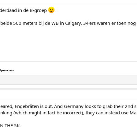
nderdaad in de B-groep
beide 500 meters bij de WB in Calgary. 34'ers waren er toen nog 
dpress.com
red, Engebråten is out. And Germany looks to grab their 2nd spot
anking (which might in fact be incorrect), they can instead use Mal
N THE 5K.