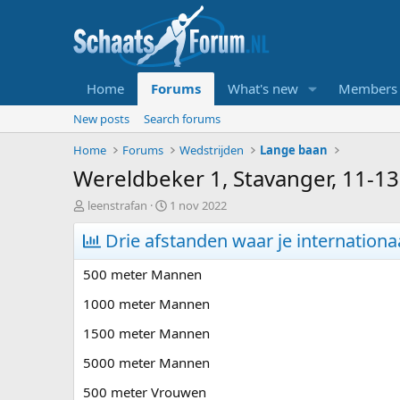
Home
Forums
What's new
Members
New posts
Search forums
Home
Forums
Wedstrijden
Lange baan
Wereldbeker 1, Stavanger, 11-
T
S
leenstrafan
1 nov 2022
o
t
p
Drie afstanden waar je internationa
a
i
r
c
t
500 meter Mannen
s
d
t
a
1000 meter Mannen
a
t
1500 meter Mannen
r
u
t
m
5000 meter Mannen
e
r
500 meter Vrouwen