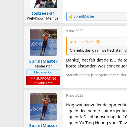
n
s
:
tostiees-31
SprintMaster
R
Well-Known Member
e
a
9 nov 2022
c
t
i
tostiees-31 zei:
o
n
Oh help, dan gaan we Pechstein du
s
:
Dankzij het feit dat de ISU de 
SprintMaster
korte afstanden was consequen
Moderator
Medewerker
Statistieken die je nergens anders ziet.
*** SUPPORTING
MEMBER ***
9 nov 2022
Nog wat aanvullende opmerking
- geen deelnemers uit Argentin
- geen A.D. Johannson op de 
- geen Yu-Ting Huang voor Tai
SprintMaster