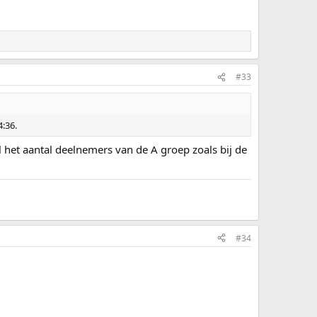
#33
:36.
al het aantal deelnemers van de A groep zoals bij de
#34