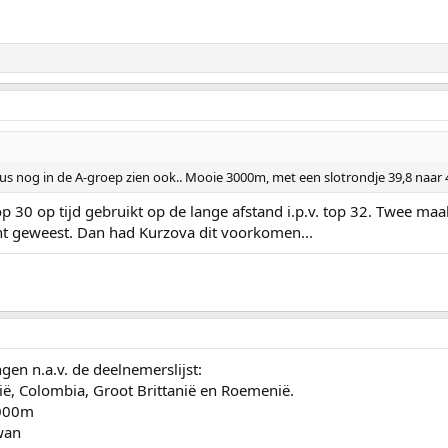
s nog in de A-groep zien ook.. Mooie 3000m, met een slotrondje 39,8 naar 4
top 30 op tijd gebruikt op de lange afstand i.p.v. top 32. Twee ma
t geweest. Dan had Kurzova dit voorkomen...
en n.a.v. de deelnemerslijst:
ië, Colombia, Groot Brittanië en Roemenië.
1000m
wan