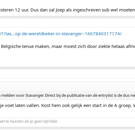
isteren 12 uur. Dus dan zal Joep als ingeschreven sub wel moeten
/07/tas...op-de-wereldbeker-in-stavanger~1667840317174/
t Belgische tenue maken, maar moest zich door ziekte helaas afm
elden voor Stavanger. Direct bij de publicatie van de entrylist is de dus n
 je voet laten vallen. Kost hem ook gelijk een start in de A groep
niet te haasten als je geen tijd hebt.