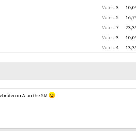
Votes:
3
10,0
Votes:
5
16,7
Votes:
7
23,3
Votes:
3
10,0
Votes:
4
13,3
ebråten in A on the 5k!