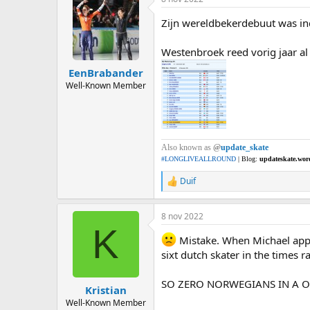
Zijn wereldbekerdebuut was i
Westenbroek reed vorig jaar al 
EenBrabander
Well-Known Member
Also known as
@
update_skate
#LONGLIVEALLROUND
| Blog:
updateskate.wor
Duif
R
e
a
8 nov 2022
c
K
t
Mistake. When Michael appea
i
o
sixt dutch skater in the times r
n
s
SO ZERO NORWEGIANS IN A O
:
Kristian
Well-Known Member