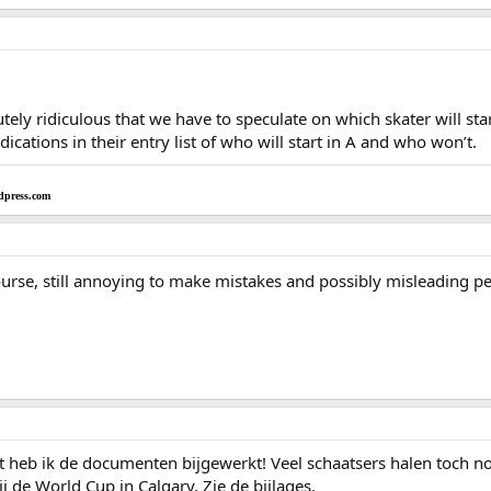
olutely ridiculous that we have to speculate on which skater will st
ications in their entry list of who will start in A and who won’t.
dpress.com
urse, still annoying to make mistakes and possibly misleading pe
st heb ik de documenten bijgewerkt! Veel schaatsers halen toch
j de World Cup in Calgary. Zie de bijlages.