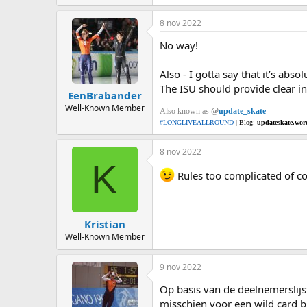
8 nov 2022
No way!
Also - I gotta say that it’s abs
The ISU should provide clear ind
EenBrabander
Well-Known Member
Also known as
@
update_skate
#LONGLIVEALLROUND
| Blog:
updateskate.wor
8 nov 2022
K
Rules too complicated of co
Kristian
Well-Known Member
9 nov 2022
Op basis van de deelnemerslij
misschien voor een wild card bi