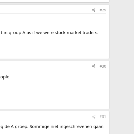
#29
art in group A as if we were stock market traders.
#30
ople.
#31
 nog de A groep. Sommige niet ingeschrevenen gaan