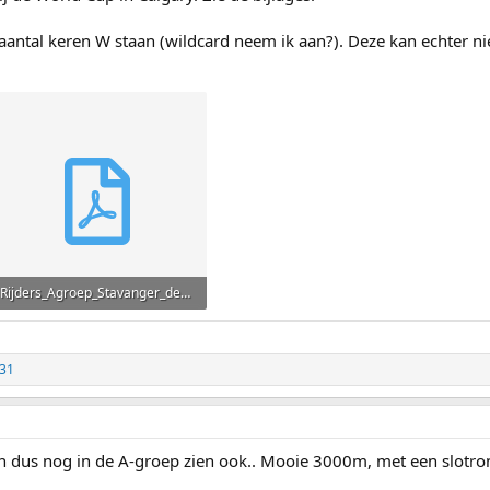
en aantal keren W staan (wildcard neem ik aan?). Deze kan echter n
Rijders_Agroep_Stavanger_definitief.pdf
410,9 KB · Weergaven: 44
-31
n dus nog in de A-groep zien ook.. Mooie 3000m, met een slotron