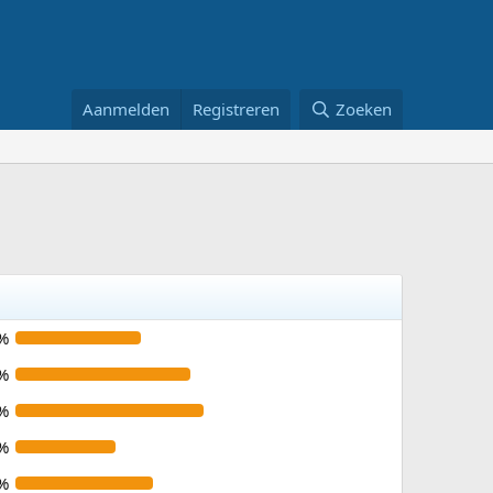
Aanmelden
Registreren
Zoeken
%
%
%
%
%