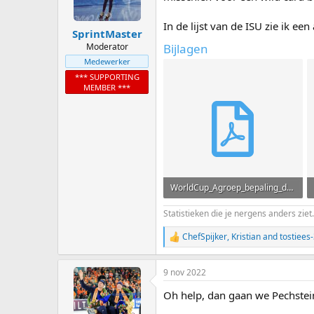
In de lijst van de ISU zie ik e
SprintMaster
Moderator
Bijlagen
Medewerker
*** SUPPORTING
MEMBER ***
WorldCup_Agroep_bepaling_definitief.pdf
1.003,8 KB · Weergaven: 23
Statistieken die je nergens anders ziet.
ChefSpijker
,
Kristian
and
tostiees
R
e
a
9 nov 2022
c
t
Oh help, dan gaan we Pechstei
i
o