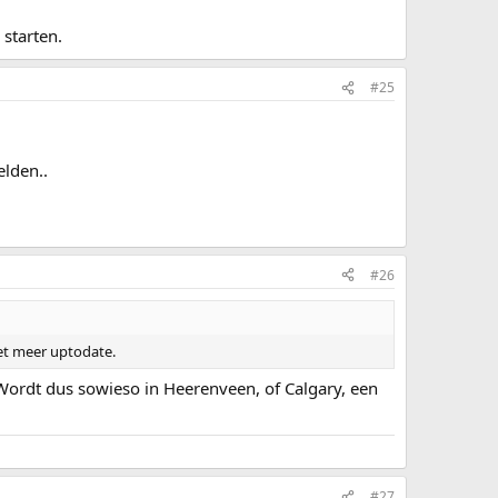
 starten.
#25
elden..
#26
iet meer uptodate.
. Wordt dus sowieso in Heerenveen, of Calgary, een
#27