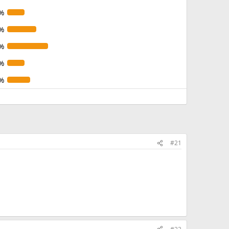
%
%
%
%
%
#21