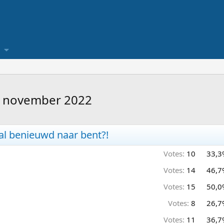
13 november 2022
al benieuwd naar bent?!
Votes:
10
33,3
Votes:
14
46,7
Votes:
15
50,0
Votes:
8
26,7
Votes:
11
36,7