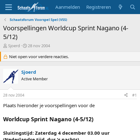
Aanmelden
Registreren
Schaatsforum Voorspel Spel (VSS)
Voorspellingen Worldcup Sprint Nagano (4-
5/12)
T
S
Sjoerd
28 nov 2004
o
t
p
Niet open voor verdere reacties.
a
i
r
c
t
Sjoerd
s
d
t
Active Member
a
a
t
r
u
28 nov 2004
#1
t
m
e
Plaats hieronder je voorspellingen voor de
r
Worldcup Sprint Nagano (4-5/12)
Sluitingstijd: Zaterdag 4 december 03.00 uur
(Nederlandse tijd, dus 's nachts)