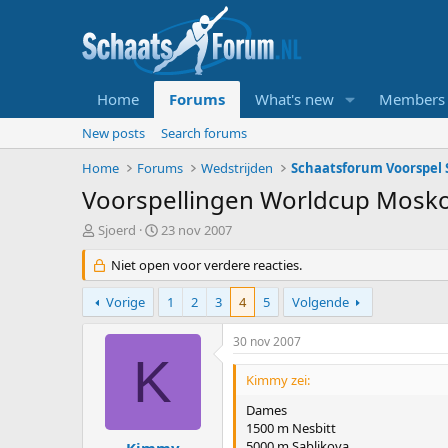
Home
Forums
What's new
Members
New posts
Search forums
Home
Forums
Wedstrijden
Schaatsforum Voorspel S
Voorspellingen Worldcup Mosko
T
S
Sjoerd
23 nov 2007
o
t
p
Niet open voor verdere reacties.
a
i
r
c
t
Vorige
1
2
3
4
5
Volgende
s
d
t
a
30 nov 2007
a
t
K
r
u
Kimmy zei:
t
m
e
Dames
r
1500 m Nesbitt
5000 m Sablikova
Kimmy