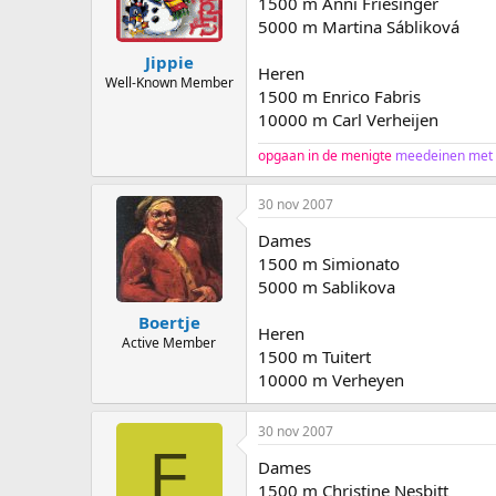
1500 m Anni Friesinger
5000 m Martina Sábliková
Jippie
Heren
Well-Known Member
1500 m Enrico Fabris
10000 m Carl Verheijen
opgaan in de menigte
meedeinen met
30 nov 2007
Dames
1500 m Simionato
5000 m Sablikova
Boertje
Heren
Active Member
1500 m Tuitert
10000 m Verheyen
30 nov 2007
F
Dames
1500 m Christine Nesbitt