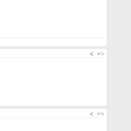
#73
#74