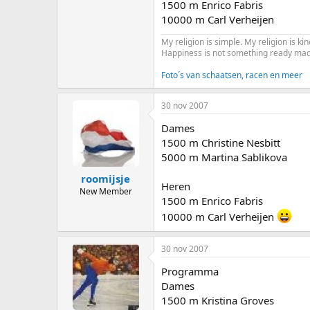
1500 m Enrico Fabris
10000 m Carl Verheijen
My religion is simple. My religion is k
Happiness is not something ready mad
Foto´s van schaatsen, racen en meer
30 nov 2007
Dames
1500 m Christine Nesbitt
5000 m Martina Sablikova
roomijsje
Heren
New Member
1500 m Enrico Fabris
10000 m Carl Verheijen
30 nov 2007
Programma
Dames
1500 m Kristina Groves