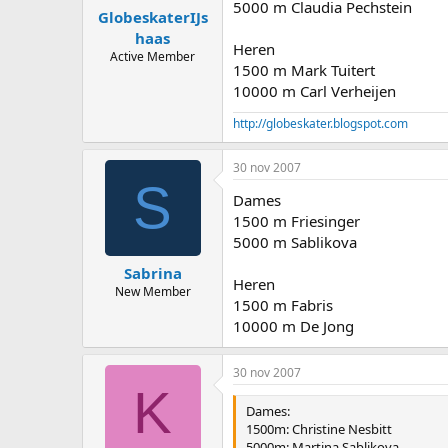
5000 m Claudia Pechstein
GlobeskaterIJs
haas
Heren
Active Member
1500 m Mark Tuitert
10000 m Carl Verheijen
http://globeskater.blogspot.com
30 nov 2007
S
Dames
1500 m Friesinger
5000 m Sablikova
Sabrina
Heren
New Member
1500 m Fabris
10000 m De Jong
30 nov 2007
K
Dames:
1500m: Christine Nesbitt
5000m: Martina Sablikova