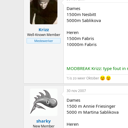
Dames
1500m Nesbitt
5000m Sablikova
Krizz
Heren
Well-Known Member
1500m Fabris
Medewerker
10000m Fabris
MODBREAK Krizz: type fout in
't is zo weer Oktober
30 nov 2007
Dames
1500 m Annie Friesinger
5000 m Martina Sablikova
sharky
Heren
New Member