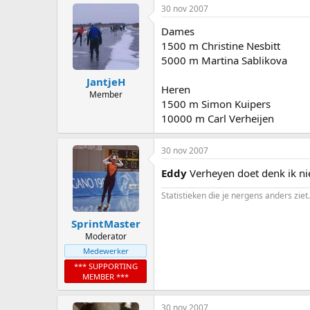
30 nov 2007
Dames
1500 m Christine Nesbitt
5000 m Martina Sablikova
JantjeH
Heren
Member
1500 m Simon Kuipers
10000 m Carl Verheijen
30 nov 2007
Eddy
Verheyen doet denk ik niet
Statistieken die je nergens anders ziet.
SprintMaster
Moderator
Medewerker
*** SUPPORTING
MEMBER ***
30 nov 2007