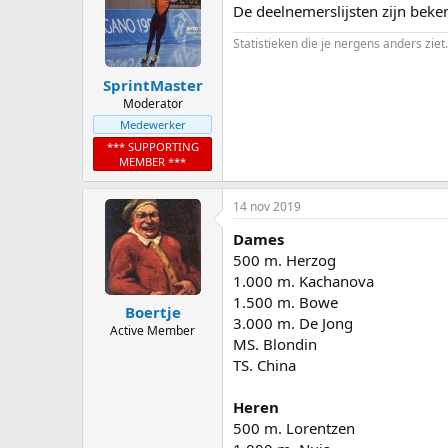
De deelnemerslijsten zijn beke
i
o
Statistieken die je nergens anders ziet.
n
s
:
SprintMaster
Moderator
Medewerker
*** SUPPORTING
MEMBER ***
14 nov 2019
Dames
500 m. Herzog
1.000 m. Kachanova
1.500 m. Bowe
Boertje
3.000 m. De Jong
Active Member
MS. Blondin
TS. China
Heren
500 m. Lorentzen