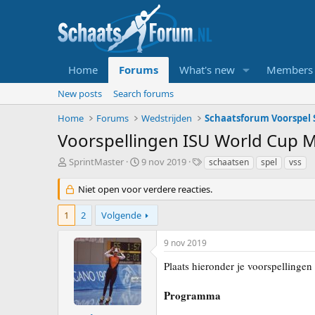
Home
Forums
What's new
Members
New posts
Search forums
Home
Forums
Wedstrijden
Schaatsforum Voorspel S
Voorspellingen ISU World Cup M
T
S
T
SprintMaster
9 nov 2019
schaatsen
spel
vss
o
t
a
p
a
g
Niet open voor verdere reacties.
i
r
s
c
t
1
2
Volgende
s
d
t
a
9 nov 2019
a
t
r
u
Plaats hieronder je voorspellinge
t
m
e
Programma
r