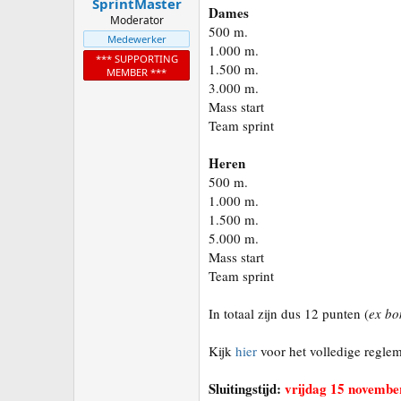
SprintMaster
Dames
Moderator
500 m.
Medewerker
1.000 m.
*** SUPPORTING
1.500 m.
MEMBER ***
3.000 m.
Mass start
Team sprint
Heren
500 m.
1.000 m.
1.500 m.
5.000 m.
Mass start
Team sprint
In totaal zijn dus 12 punten (
ex bo
Kijk
hier
voor het volledige reglem
Sluitingstijd:
vrijdag 15 novembe