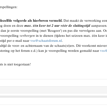
rspellingen:
dezelfde volgorde als hierboven vermeld.
Dat maakt de verwerking een 
ing doen en deze
max. één keer tot 2 uur vóór de sluitingstijd
aanpassen
e dan je eerste voorspelling (met 'Reageer') en pas die vervolgens aan. 
 voorspelling
verborgen
in te dienen (tijdens het seizoen max. één keer i
stijd per e-mail naar
vss@schaatsforum.nl
.
altijd de voor- en achternaam van de schaats(st)ers. Dit voorkomt misve
(storing op het forum e.d.) kan je voorspelling worden gemaild naar
vss@
 is niet toegestaan!
.