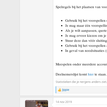
Spelregels bij het plaatsen van voo
Gebruik bij het voorspellen
Je mag maar één voorspell
Als je wilt aanpassen, quot
Je mag ervoor kiezen om je
Stuur deze dan vóór sluiting
Gebruik bij het voorspellen 
In geval van noodsituaties 
Meespelen onder meerdere accounts
Deelnemerslijst komt
hier
te staan
Statistieken die je nergens anders ziet.
Jippie
R
e
a
14 nov 2019
c
t