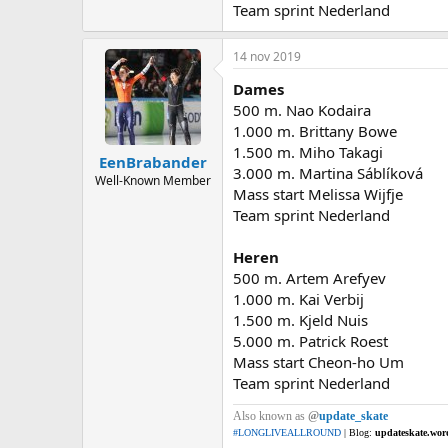
Team sprint Nederland
14 nov 2019
Dames
500 m. Nao Kodaira
1.000 m. Brittany Bowe
1.500 m. Miho Takagi
EenBrabander
3.000 m. Martina Sáblíková
Well-Known Member
Mass start Melissa Wijfje
Team sprint Nederland
Heren
500 m. Artem Arefyev
1.000 m. Kai Verbij
1.500 m. Kjeld Nuis
5.000 m. Patrick Roest
Mass start Cheon-ho Um
Team sprint Nederland
Also known as
@
update_skate
#LONGLIVEALLROUND
| Blog:
updateskate.wor