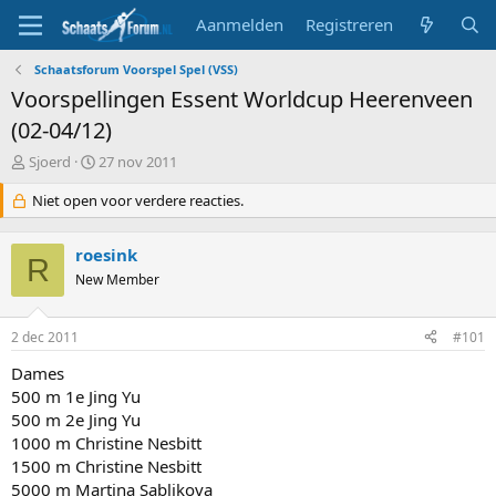
Aanmelden
Registreren
Schaatsforum Voorspel Spel (VSS)
Voorspellingen Essent Worldcup Heerenveen
(02-04/12)
T
S
Sjoerd
27 nov 2011
o
t
p
Niet open voor verdere reacties.
a
i
r
c
t
roesink
s
d
R
t
New Member
a
a
t
r
u
2 dec 2011
#101
t
m
e
Dames
r
500 m 1e Jing Yu
500 m 2e Jing Yu
1000 m Christine Nesbitt
1500 m Christine Nesbitt
5000 m Martina Sablikova