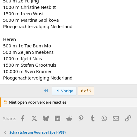
500 m 2e Yu Jing
1000 m Christine Nesbitt
1500 m Ireen Wüst
5000 m Martina Sablikova
Ploegenachtervolging Nederland
Heren
500 m 1e Tae Bum Mo
500 m 2e Jan Smeekens
1000 m Kjeld Nuis
1500 m Stefan Groothuis
10.000 m Sven Kramer
Ploegenachtervolging Nederland
First
Vorige
6 of 6
Niet open voor verdere reacties.
Facebook
X
Bluesky
LinkedIn
Reddit
Pinterest
Tumblr
WhatsApp
E-mail
Li
Share:
Schaatsforum Voorspel Spel (VSS)