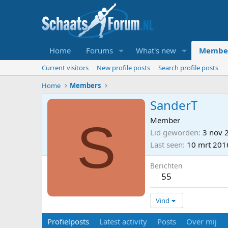
Home
Forums
What's new
Membe
Current visitors
New profile posts
Search profile posts
Home
Members
SanderT
S
Member
Lid geworden
3 nov 
Last seen
10 mrt 201
Berichten
55
Vind
Profielposts
Latest activity
Posts
Over mij