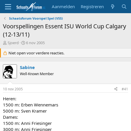
Aanmelden
Registreren
Schaatsforum Voorspel Spel (VSS)
Voorspellingen Essent ISU World Cup Calgary
(12-13/11)
T
S
Sjoerd
6 nov 2005
o
t
p
Niet open voor verdere reacties.
a
i
r
c
t
Sabine
s
d
t
Well-Known Member
a
a
t
r
u
10 nov 2005
#41
t
m
e
Heren:
r
1500 m: Erben Wennemars
5000 m: Sven Kramer
Dames:
1500 m: Anni Friesinger
3000 m: Anni Friesinger